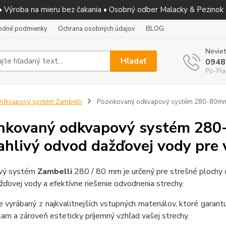
 • Výroba na mieru bez čakania • Osobný odber Malacky & Pezinok
odné podmienky
Ochrana osobných údajov
BLOG
Neviet
Hľadať
0948
Po-Pia
dkvapový systém Zambelli
Pozinkovaný odkvapový systém 280-80m
nkovaný odkvapový systém 280
ahlivý odvod dažďovej vody pre 
vý systém
Zambelli
280 / 80 mm je určený pre strešné plochy
ďovej vody a efektívne riešenie odvodnenia strechy.
 vyrábaný z najkvalitnejších vstupných materiálov, ktoré garan
m a zároveň esteticky príjemný vzhľad vašej strechy.