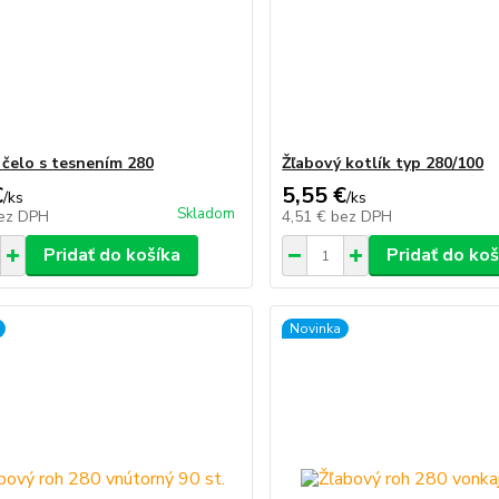
 čelo s tesnením 280
Žľabový kotlík typ 280/100
€
5,55 €
/
ks
/
ks
Skladom
ez DPH
4,51 €
bez DPH
Pridať do košíka
Pridať do koš
Novinka