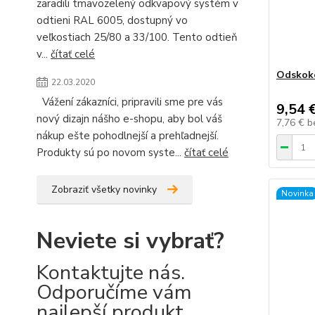
zaradili tmavozelený odkvapový systém v
odtieni RAL 6005, dostupný vo
veľkostiach 25/80 a 33/100. Tento odtieň
v...
čítať celé
Odskok
22.03.2020
Vážení zákazníci, pripravili sme pre vás
9,54 
nový dizajn nášho e-shopu, aby bol váš
7,76 €
b
nákup ešte pohodlnejší a prehľadnejší.
Produkty sú po novom syste...
čítať celé
Zobraziť všetky novinky
Novinka
Neviete si vybrať?
Kontaktujte nás.
Odporučíme vám
najlepší produkt