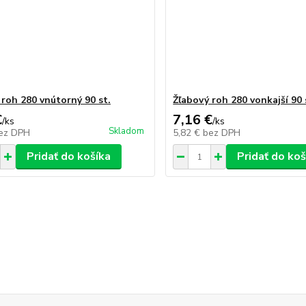
 roh 280 vnútorný 90 st.
Žľabový roh 280 vonkajší 90 
€
7,16 €
/
ks
/
ks
Skladom
ez DPH
5,82 €
bez DPH
Pridať do košíka
Pridať do koš