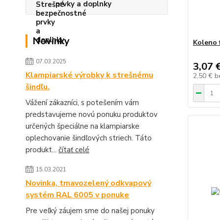
prvky a doplnky
Novinky
Koleno 
07.03.2025
3,07 
Klampiarské výrobky k strešnému
2,50 €
b
šindľu.
Vážení zákazníci, s potešením vám
predstavujeme novú ponuku produktov
určených špeciálne na klampiarske
oplechovanie šindľových striech. Táto
produkt...
čítať celé
15.03.2021
Novinka, tmavozelený odkvapový
systém RAL 6005 v ponuke
Pre veľký záujem sme do našej ponuky