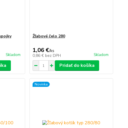
spojky
Žľabové čelo 280
1,06 €
/
ks
Skladom
Skladom
0,86 €
bez DPH
íka
Pridať do košíka
Novinka