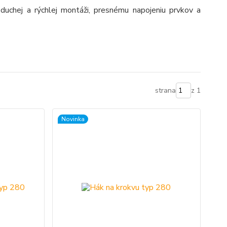
uchej a rýchlej montáži, presnému napojeniu prvkov a
strana
z 1
Novinka