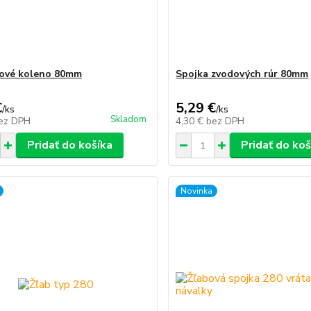
ové koleno 80mm
Spojka zvodových rúr 80mm
€
5,29 €
/
ks
/
ks
Skladom
ez DPH
4,30 €
bez DPH
Pridať do košíka
Pridať do koš
Novinka