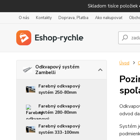
Skladom tisíce položiek
O nás
Kontakty
Doprava, Platba
Ako nakupovať
Obch
Úvod
O
Odkvapový systém
Zambelli
Pozi
Farebný odkvapový
spoľ
systém 250-80mm
Odkvapo
Farebný odkvapový
systém 280-80mm
odvod daž
Systém je
Farebný odkvapový
systém 333-100mm
podmienka