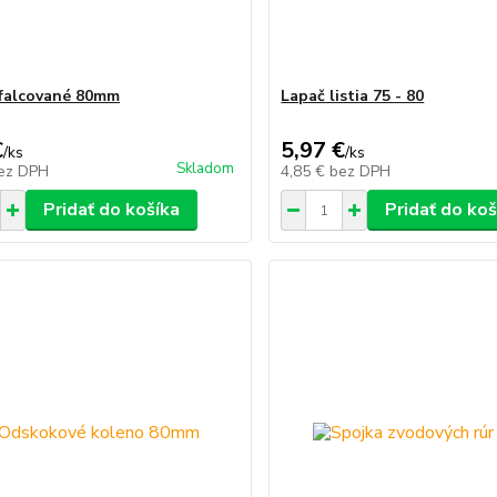
falcované 80mm
Lapač listia 75 - 80
€
5,97 €
/
ks
/
ks
Skladom
ez DPH
4,85 €
bez DPH
Pridať do košíka
Pridať do koš