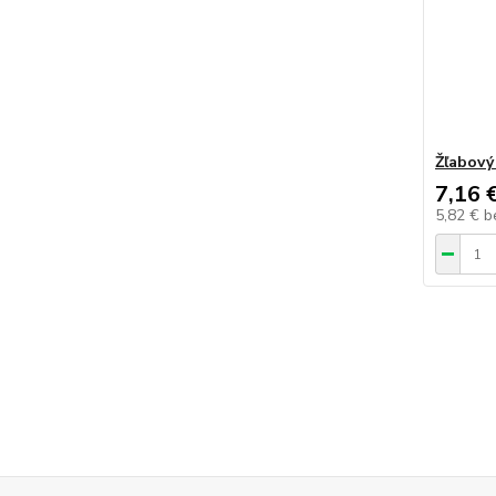
Žľabový
7,16 
5,82 €
b