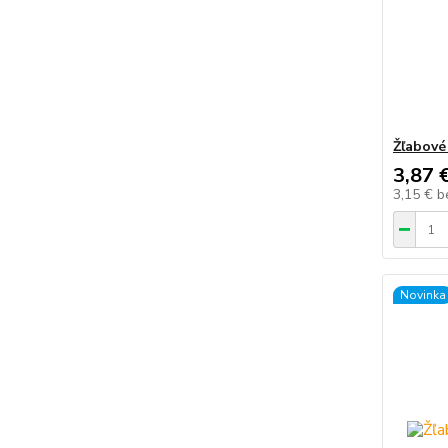
Žľabové
3,87 
3,15 €
b
Novinka