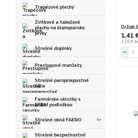
Trapézové plechy
Zvitkové a tabuľové
Držiak 
plechy na klampiarske
prvky
1,41 
1,15 €
b
Strešné doplnky
Prestupové manžety
Strešné paropriepustné
fólie
Farmárske skrutky s
EPDM podložkou
Strešné okná FAKRO
Strešné bezpečnostné