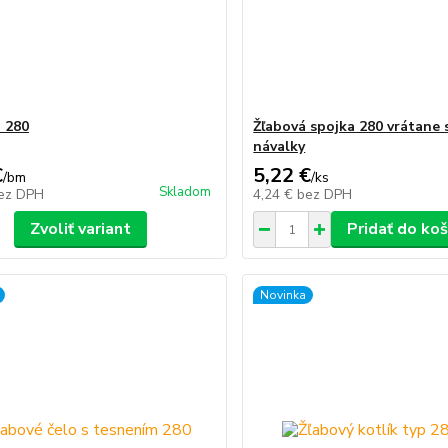
p 280
Žľabová spojka 280 vrátane 
návalky
€
5,22 €
/
bm
/
ks
Skladom
ez DPH
4,24 €
bez DPH
Zvoliť variant
Pridať do koš
Novinka