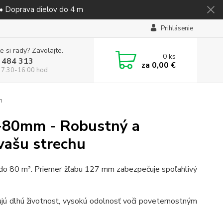
 • Doprava dielov do 4 m
Prihlásenie
e si rady? Zavolajte.
0
ks
 484 313
za
0,00 €
 7:30-16:00 hod
m
-80mm - Robustný a
vašu strechu
 do 80 m². Priemer žľabu 127 mm zabezpečuje spoľahlivý
tujú dlhú životnosť, vysokú odolnosť voči poveternostným