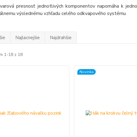
varová presnosť jednotlivých komponentov napomáha k jednod
nálnemu výslednému vzhľadu celého odkvapového systému.
šie
Najlacnejšie
Najdrahšie
m 1-18 z 18
Novinka