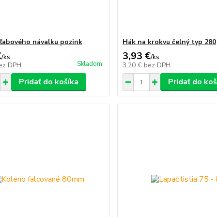
žľabového návalku pozink
Hák na krokvu čelný typ 280
€
3,93 €
/
ks
/
ks
Skladom
ez DPH
3,20 €
bez DPH
Pridať do košíka
Pridať do koš