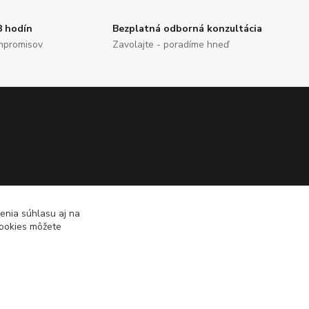
8 hodín
Bezplatná odborná konzultácia
mpromisov
Zavolajte - poradíme hneď
enia súhlasu aj na
cookies môžete