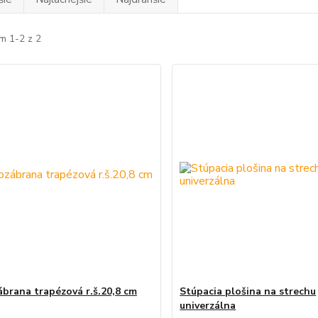
m 1-2 z 2
brana trapézová r.š.20,8 cm
Stúpacia plošina na strechu
univerzálna