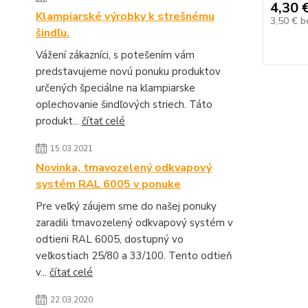
4,30 
Klampiarské výrobky k strešnému
3,50 €
b
šindľu.
Vážení zákazníci, s potešením vám
predstavujeme novú ponuku produktov
určených špeciálne na klampiarske
oplechovanie šindľových striech. Táto
produkt...
čítať celé
15.03.2021
Novinka, tmavozelený odkvapový
systém RAL 6005 v ponuke
Pre veľký záujem sme do našej ponuky
zaradili tmavozelený odkvapový systém v
odtieni RAL 6005, dostupný vo
veľkostiach 25/80 a 33/100. Tento odtieň
v...
čítať celé
22.03.2020