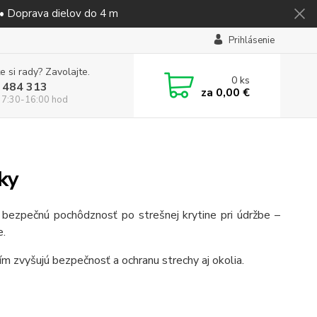
 • Doprava dielov do 4 m
Prihlásenie
e si rady? Zavolajte.
0
ks
 484 313
za
0,00 €
 7:30-16:00 hod
ky
 bezpečnú pochôdznosť po strešnej krytine pri údržbe –
e.
čím zvyšujú bezpečnosť a ochranu strechy aj okolia.