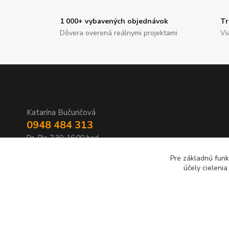
1 000+ vybavených objednávok
Tr
Dôvera overená reálnymi projektami
Vi
Katarína Bučuričová
0948 484 313
Po-Pia 7:30-16:00 hod
Pre základnú funk
doplnkykstrecham@gmail.com
účely cieleni