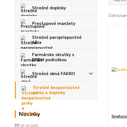
Strešné doplnky
Zobrazuje
Prestupové manžety
Strešné paropriepustné
fólie
Farmárske skrutky s
EPDM podložkou
Strešné okná FAKRO
Strešné bezpečnostné
prvky a doplnky
Novinky
Snehozá
07.03.2025