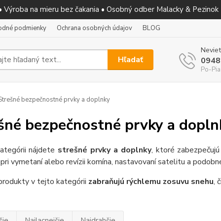
 • Výroba na mieru bez čakania • Osobný odber Malacky & Pezinok
odné podmienky
Ochrana osobných údajov
BLOG
Neviet
Hľadať
0948
Po-Pia
trešné bezpečnostné prvky a doplnky
šné bezpečnostné prvky a dopln
ategórii nájdete
strešné prvky a doplnky
, ktoré zabezpečujú
 pri vymetaní alebo revízii komína, nastavovaní satelitu a podobn
rodukty v tejto kategórii
zabraňujú rýchlemu zosuvu snehu
, 
šie
Najlacnejšie
Najdrahšie