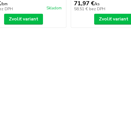
€
71,97 €
/
bm
/
ks
Skladom
ez DPH
58,51 €
bez DPH
Zvoliť variant
Zvoliť variant