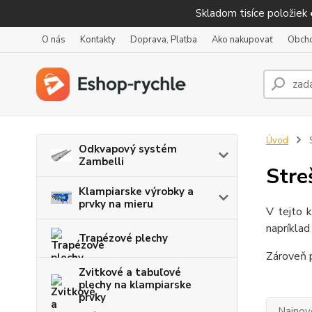
Skladom tisíce položiek
O nás
Kontakty
Doprava, Platba
Ako nakupovať
Obch
Úvod
S
Odkvapový systém
Zambelli
Stre
Klampiarske výrobky a
prvky na mieru
V tejto k
napríklad
Trapézové plechy
Zároveň p
Zvitkové a tabuľové
plechy na klampiarske
prvky
Najnov