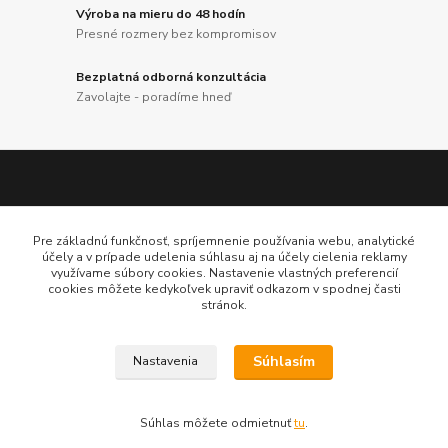
Výroba na mieru do 48 hodín
Presné rozmery bez kompromisov
Bezplatná odborná konzultácia
Zavolajte - poradíme hneď
Katarína Bučuričová
Pre základnú funkčnosť, spríjemnenie používania webu, analytické
0948 484 313
účely a v prípade udelenia súhlasu aj na účely cielenia reklamy
Po-Pia 7:30-16:00 hod
využívame súbory cookies. Nastavenie vlastných preferencií
cookies môžete kedykoľvek upraviť odkazom v spodnej časti
stránok.
doplnkykstrecham@gmail.com
Súhlasím
Nastavenia
Vytvorené na
Eshop-rychlo.sk
Súhlas môžete odmietnuť
tu
.