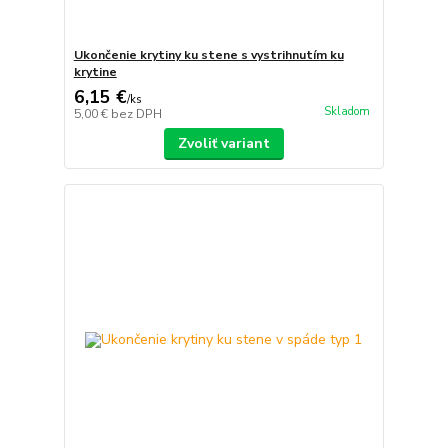
Ukončenie krytiny ku stene s vystrihnutím ku
krytine
6,15 €
/
ks
Skladom
5,00 €
bez DPH
Zvoliť variant