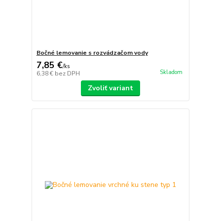
Bočné lemovanie s rozvádzačom vody
7,85 €
/
ks
Skladom
6,38 €
bez DPH
Zvoliť variant