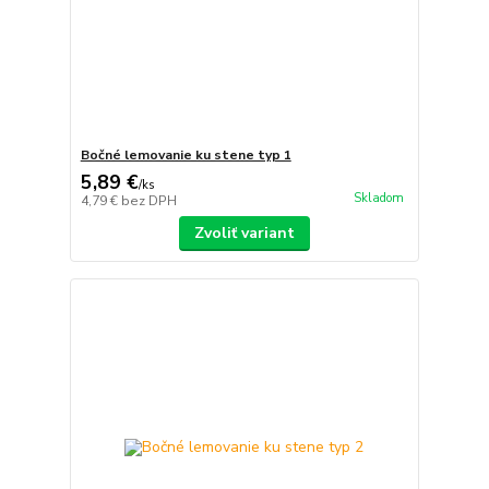
Bočné lemovanie ku stene typ 1
5,89 €
/
ks
Skladom
4,79 €
bez DPH
Zvoliť variant