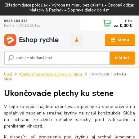
Skladom tisíce položiek • Výroba na mieru bez čakania • Osobný odber
Malacky & Pezinok • Doprava dielov do 4 m
0
ks
0948 484 313
za
0,00 €
Po-Pia 7:30-16:00 hod
Menu
Hľadať
Úvod
Klampiarske výrobky a prvky na mieru
Ukončovacie plechy ku
stene
Ukončovacie plechy ku stene
V tejto kategórii nájdete ukončovacie plechy ku stene určené na
spoľahlivé napojenie strešnej krytiny na zvislé konštrukcie. Slúžia
na ochranu kritických detailov strechy pred zatekaním a
prenikaním vlhkosti.
K dispozícii sú prevedenia pod krytinu aj vrchné lemovanie