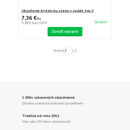
Ukončenie krytiny ku stene v spáde typ 2
7,36 €
/
ks
Skladom
5,98 €
bez DPH
Zvoliť variant
strana
z 1
1 000+ vybavených objednávok
Dôvera overená reálnymi projektami
Tradícia od roku 2012
Viac ako 10 rokov skúseností