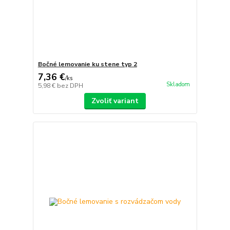
Bočné lemovanie ku stene typ 2
7,36 €
/
ks
Skladom
5,98 €
bez DPH
Zvoliť variant