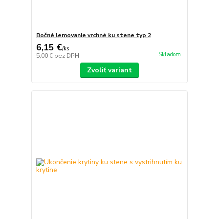
Bočné lemovanie vrchné ku stene typ 2
6,15 €
/
ks
Skladom
5,00 €
bez DPH
Zvoliť variant