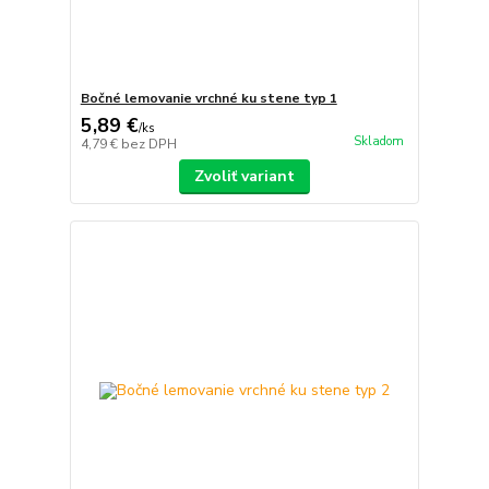
Bočné lemovanie vrchné ku stene typ 1
5,89 €
/
ks
Skladom
4,79 €
bez DPH
Zvoliť variant