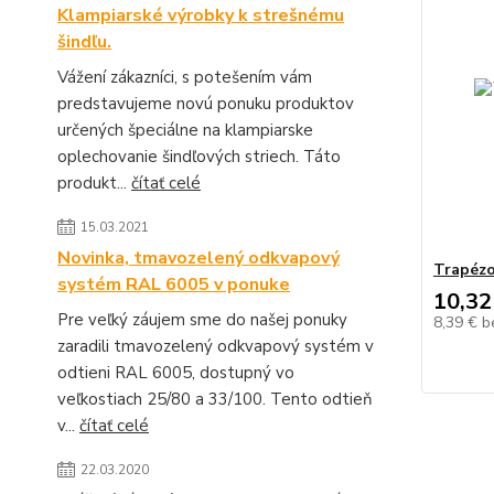
Klampiarské výrobky k strešnému
šindľu.
Vážení zákazníci, s potešením vám
predstavujeme novú ponuku produktov
určených špeciálne na klampiarske
oplechovanie šindľových striech. Táto
produkt...
čítať celé
15.03.2021
Novinka, tmavozelený odkvapový
Trapézo
systém RAL 6005 v ponuke
10,32
Pre veľký záujem sme do našej ponuky
8,39 €
b
zaradili tmavozelený odkvapový systém v
odtieni RAL 6005, dostupný vo
veľkostiach 25/80 a 33/100. Tento odtieň
v...
čítať celé
22.03.2020