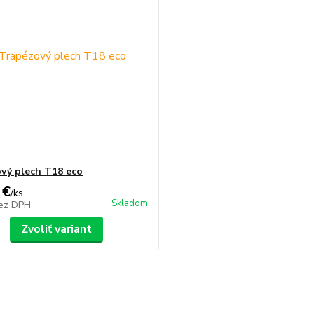
vý plech T18 eco
 €
/
ks
Skladom
ez DPH
Zvoliť variant