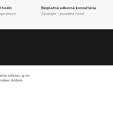
8 hodín
Bezplatná odborná konzultácia
mpromisov
Zavolajte - poradíme hneď
enia súhlasu aj na
cookies môžete