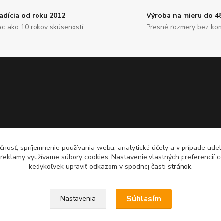
adícia od roku 2012
Výroba na mieru do 4
ac ako 10 rokov skúseností
Presné rozmery bez ko
čnosť, spríjemnenie používania webu, analytické účely a v prípade udel
a reklamy využívame súbory cookies. Nastavenie vlastných preferencií 
kedykoľvek upraviť odkazom v spodnej časti stránok.
Súhlasím
Nastavenia