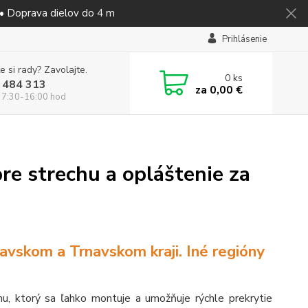
 • Doprava dielov do 4 m
Prihlásenie
e si rady? Zavolajte.
0
ks
 484 313
za
0,00 €
 7:30-16:00 hod
pre strechu a opláštenie za
avskom a Trnavskom kraji. Iné regióny
, ktorý sa ľahko montuje a umožňuje rýchle prekrytie