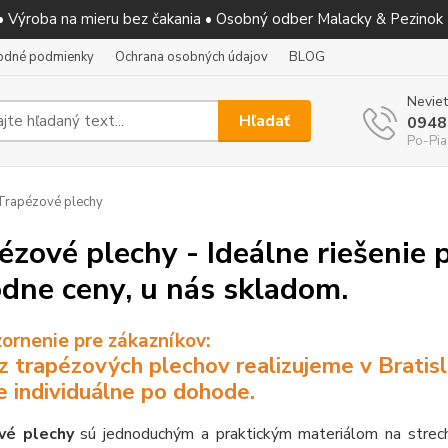
 • Výroba na mieru bez čakania • Osobný odber Malacky & Pezinok
odné podmienky
Ochrana osobných údajov
BLOG
Neviet
Hľadať
0948
Po-Pia
rapézové plechy
ézové plechy - Ideálne riešenie 
dne ceny, u nás skladom.
ornenie pre zákazníkov:
 trapézových plechov realizujeme v Bratisl
e individuálne po dohode.
vé plechy
sú jednoduchým a praktickým materiálom na strechu