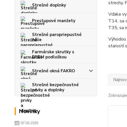
strechy. 
Strešné doplnky
Vďaka vys
Prestupové manžety
T14, sa o
T35, sa n
Strešné paropriepustné
Výhodou 
fólie
starostí 
Farmárske skrutky s
EPDM podložkou
Strešné okná FAKRO
Najnov
Strešné bezpečnostné
prvky a doplnky
Zobrazuje
Novinky
07.03.2025