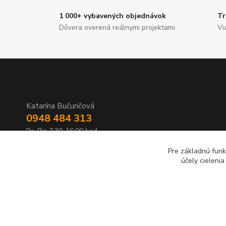
1 000+ vybavených objednávok
Tr
Dôvera overená reálnymi projektami
Vi
Katarína Bučuričová
0948 484 313
Po-Pia 7:30-16:00 hod
Pre základnú funk
doplnkykstrecham@gmail.com
účely cieleni