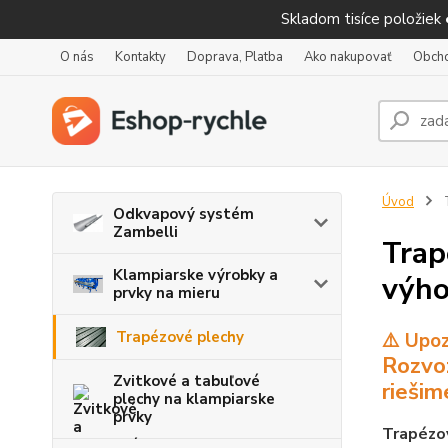
Skladom tisíce položiek
O nás
Kontakty
Doprava, Platba
Ako nakupovať
Obch
Úvod
T
Odkvapový systém
Zambelli
Trap
Klampiarske výrobky a
výho
prvky na mieru
Trapézové plechy
⚠️ Upoz
Rozvoz
Zvitkové a tabuľové
riešim
plechy na klampiarske
prvky
Trapézo