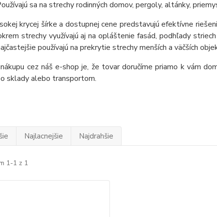
Používajú sa na strechy rodinných domov, pergoly, altánky, priem
okej krycej šírke a dostupnej cene predstavujú efektívne riešeni
krem strechy využívajú aj na opláštenie fasád, podhľady striech
ajčastejšie používajú na prekrytie strechy menších a väčších obje
nákupu cez náš e-shop je, že tovar doručíme priamo k vám dom
so sklady alebo transportom.
šie
Najlacnejšie
Najdrahšie
m 1-1 z 1