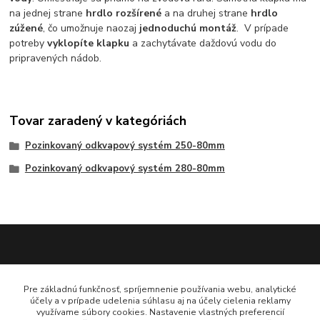
na jednej strane
hrdlo rozšírené
a na druhej strane
hrdlo
zúžené
, čo umožnuje naozaj
jednoduchú montáž
. V prípade
potreby
vyklopíte klapku
a zachytávate daždovú vodu do
pripravených nádob.
Tovar zaradený v kategóriách
Pozinkovaný odkvapový systém 250-80mm
Pozinkovaný odkvapový systém 280-80mm
Katarína Bučuričová
Pre základnú funkčnosť, spríjemnenie používania webu, analytické
0948 484 313
účely a v prípade udelenia súhlasu aj na účely cielenia reklamy
Po-Pia 7:30-16:00 hod
využívame súbory cookies. Nastavenie vlastných preferencií