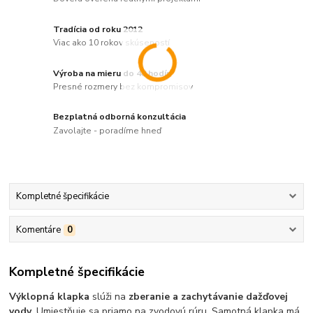
Tradícia od roku 2012
Viac ako 10 rokov skúseností
Výroba na mieru do 48 hodín
Presné rozmery bez kompromisov
Bezplatná odborná konzultácia
Zavolajte - poradíme hneď
Kompletné špecifikácie
Komentáre
0
Kompletné špecifikácie
Výklopná klapka
slúži na
zberanie a zachytávanie dažďovej
vody
. Umiestňuje sa priamo na zvodovú rúru. Samotná klapka má