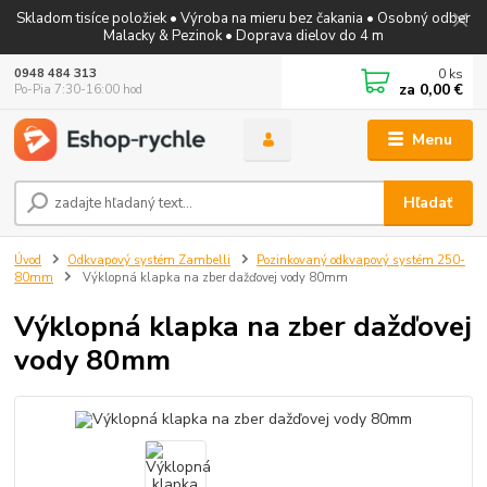
Skladom tisíce položiek • Výroba na mieru bez čakania • Osobný odber
Malacky & Pezinok • Doprava dielov do 4 m
0
ks
0948 484 313
za
0,00 €
Po-Pia 7:30-16:00 hod
Menu
Hľadať
Úvod
Odkvapový systém Zambelli
Pozinkovaný odkvapový systém 250-
80mm
Výklopná klapka na zber dažďovej vody 80mm
Výklopná klapka na zber dažďovej
vody 80mm