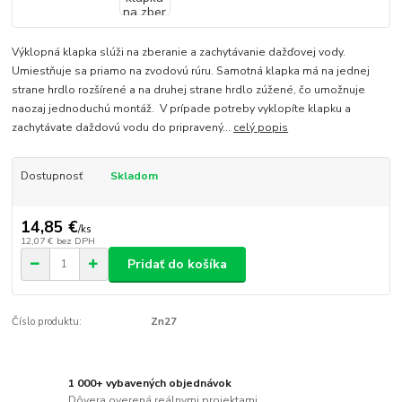
Výklopná klapka slúži na zberanie a zachytávanie dažďovej vody.
Umiestňuje sa priamo na zvodovú rúru. Samotná klapka má na jednej
strane hrdlo rozšírené a na druhej strane hrdlo zúžené, čo umožnuje
naozaj jednoduchú montáž. V prípade potreby vyklopíte klapku a
zachytávate daždovú vodu do pripravený...
celý popis
Dostupnosť
Skladom
14,85 €
/
ks
12,07 €
bez DPH
Pridať do košíka
Číslo produktu:
Zn27
1 000+ vybavených objednávok
Dôvera overená reálnymi projektami