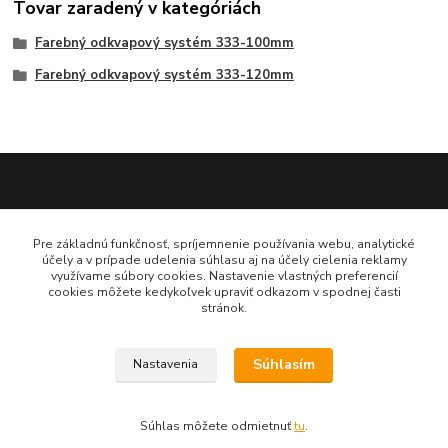
Tovar zaradený v kategóriách
Farebný odkvapový systém 333-100mm
Farebný odkvapový systém 333-120mm
Katarína Bučuričová
Pre základnú funkčnosť, spríjemnenie používania webu, analytické
0948 484 313
účely a v prípade udelenia súhlasu aj na účely cielenia reklamy
Po-Pia 7:30-16:00 hod
využívame súbory cookies. Nastavenie vlastných preferencií
cookies môžete kedykoľvek upraviť odkazom v spodnej časti
stránok.
doplnkykstrecham@gmail.com
Súhlasím
Nastavenia
Vytvorené na
Eshop-rychlo.sk
Súhlas môžete odmietnuť
tu
.