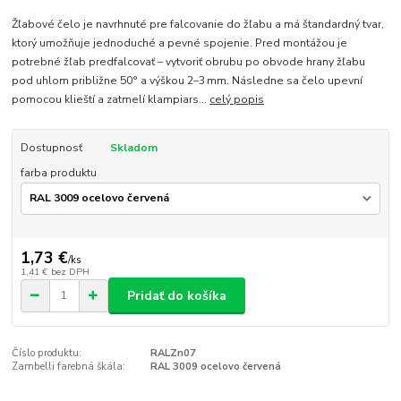
Žľabové čelo je navrhnuté pre falcovanie do žľabu a má štandardný tvar,
ktorý umožňuje jednoduché a pevné spojenie. Pred montážou je
potrebné žľab predfalcovať – vytvoriť obrubu po obvode hrany žľabu
pod uhlom približne 50° a výškou 2–3 mm. Následne sa čelo upevní
pomocou klieští a zatmelí klampiars...
celý popis
Dostupnosť
Skladom
farba produktu
1,73 €
/
ks
1,41 €
bez DPH
Pridať do košíka
Číslo produktu:
RALZn07
Zambelli farebná škála:
RAL 3009 ocelovo červená