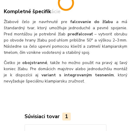
Kompletné špecifikácie
Žľabové čelo je navrhnuté pre
falcovanie do žľabu
a má
štandardný tvar, ktorý umožňuje jednoduché a pevné spojenie.
Pred montážou je potrebné žľab
predfalcovať
– vytvoriť obrubu
po obvode hrany žľabu pod uhlom približne 50° a výškou 2–3 mm.
Následne sa čelo upevní pomocou klieští a zatmelí klampiarskym
tmelom, čím vznikne vodotesný a stabilný spoj.
Čielko je
obojstranné
, takže ho možno použiť na pravý aj ľavý
koniec žľabu. Pre domácich majstrov alebo jednoduchšiu montáž
je k dispozícii aj
variant s integrovaným tesnením
, ktorý
nevyžaduje špeciálnu klampiarsku zručnosť.
Súvisiaci tovar
1