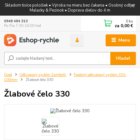
Skladom tisíce položiek • Výroba na mieru bez čakania • Osobný odber
Malacky & Pezinok • Doprava dielov do 4 m
0
ks
0948 484 313
za
0,00 €
Po-Pia 7:30-16:00 hod
Menu
Hľadať
Úvod
Odkvapový systém Zambelli
Farebný odkvapový systém 333-
100mm
Žlabové čelo 330
Žlabové čelo 330