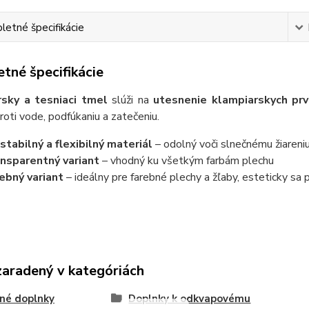
etné špecifikácie
tné špecifikácie
sky a tesniaci tmel
slúži na
utesnenie klampiarskych prvk
roti vode, podfúkaniu a zatečeniu.
stabilný a flexibilný materiál
– odolný voči slnečnému žiaren
nsparentný variant
– vhodný ku všetkým farbám plechu
ebný variant
– ideálny pre farebné plechy a žľaby, esteticky sa 
zaradený v kategóriách
né doplnky
Doplnky k odkvapovému