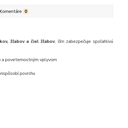
Komentáre
0
ov, žľabov a čiel žľabov
, čím zabezpečuje spoľahlivú
iu a poveternostným vplyvom
prispôsobí povrchu