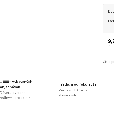
Dos
Far
9,
7,89
Číslo p
1 000+ vybavených
Tradícia od roku 2012
objednávok
Viac ako 10 rokov
Dôvera overená
skúseností
reálnymi projektami