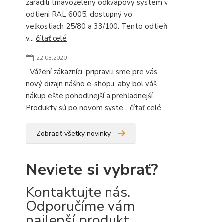
zaradili tmavozelený odkvapový systém v
odtieni RAL 6005, dostupný vo
veľkostiach 25/80 a 33/100. Tento odtieň
v...
čítať celé
22.03.2020
Vážení zákazníci, pripravili sme pre vás
nový dizajn nášho e-shopu, aby bol váš
nákup ešte pohodlnejší a prehľadnejší.
Produkty sú po novom syste...
čítať celé
Zobraziť všetky novinky
Neviete si vybrať?
Kontaktujte nás.
Odporučíme vám
najlepší produkt