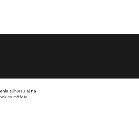
enia súhlasu aj na
cookies môžete
Vytvorené na
Eshop-rychlo.sk