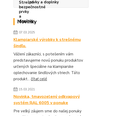
prvky a doplnky
Novinky
07.03.2025
Klampiarské výrobky k strešnému
šindľu.
Vážení zákazníci, s potešením vám
predstavujeme novú ponuku produktov
určených špeciálne na klampiarske
oplechovanie šindľových striech. Táto
produkt...
čítať celé
15.03.2021
Novinka, tmavozelený odkvapový
systém RAL 6005 v ponuke
Pre veľký záujem sme do našej ponuky