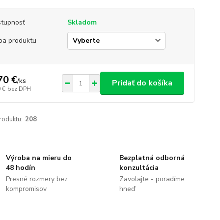
tupnosť
Skladom
ba produktu
70 €
/
ks
Pridať do košíka
 €
bez DPH
roduktu:
208
Výroba na mieru do
Bezplatná odborná
48 hodín
konzultácia
Presné rozmery bez
Zavolajte - poradíme
kompromisov
hneď