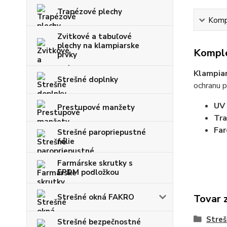
Trapézové plechy
Kompl
Zvitkové a tabuľové
plechy na klampiarske
Komple
prvky
Klampiar
Strešné doplnky
ochranu p
UV 
Prestupové manžety
Tra
Far
Strešné paropriepustné
fólie
Farmárske skrutky s
EPDM podložkou
Strešné okná FAKRO
Tovar 
Streš
Strešné bezpečnostné