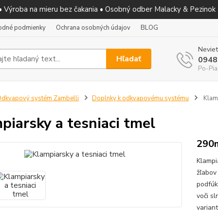
 • Výroba na mieru bez čakania • Osobný odber Malacky & Pezinok
odné podmienky
Ochrana osobných údajov
BLOG
Neviet
Hľadať
0948
Po-Pia
dkvapový systém Zambelli
Doplnky k odkvapovému systému
Klamp
piarsky a tesniaci tmel
290
Klampi
žľabov
podfúk
voči s
varian