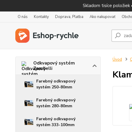
Skladom tisíce položiek
O nás
Kontakty
Doprava, Platba
Ako nakupovať
Obch
Úvod
O
Odkvapový systém
Zambelli
Klam
Farebný odkvapový
systém 250-80mm
Farebný odkvapový
systém 280-80mm
Farebný odkvapový
systém 333-100mm