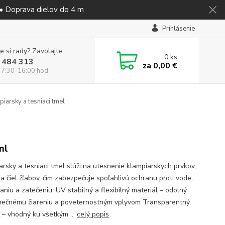
 • Doprava dielov do 4 m
Prihlásenie
e si rady? Zavolajte.
0
ks
 484 313
za
0,00 €
 7:30-16:00 hod
iarsky a tesniaci tmel
ml
arsky a tesniaci tmel slúži na utesnenie klampiarskych prvkov,
 a čiel žľabov, čím zabezpečuje spoľahlivú ochranu proti vode,
aniu a zatečeniu. UV stabilný a flexibilný materiál – odolný
lnečnému žiareniu a poveternostným vplyvom Transparentný
t – vhodný ku všetkým ...
celý popis