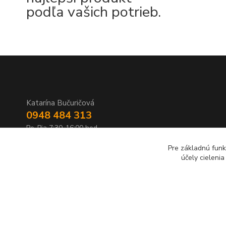
podľa vašich potrieb.
Katarína Bučuričová
0948 484 313
Po-Pia 7:30-16:00 hod
Pre základnú funk
doplnkykstrecham@gmail.com
účely cieleni