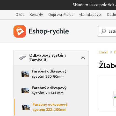
Skladom tisíce položiek
O nás
Kontakty
Doprava, Platba
Ako nakupovať
Obch
Úvod
O
Odkvapový systém
Zambelli
Žlab
Farebný odkvapový
systém 250-80mm
Farebný odkvapový
systém 280-80mm
Farebný odkvapový
systém 333-100mm