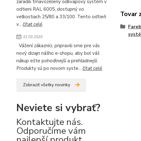
zaradili tmavozelený odkvapový systém v
odtieni RAL 6005, dostupný vo
Tovar 
veľkostiach 25/80 a 33/100. Tento odtieň
v...
čítať celé
Fare
syst
22.03.2020
Vážení zákazníci, pripravili sme pre vás
nový dizajn nášho e-shopu, aby bol váš
nákup ešte pohodlnejší a prehľadnejší.
Produkty sú po novom syste...
čítať celé
Zobraziť všetky novinky
Neviete si vybrať?
Kontaktujte nás.
Odporučíme vám
najlepší produkt