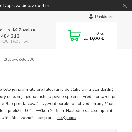
 • Doprava dielov do 4 m
Prihlásenie
e si rady? Zavolajte.
0
ks
 484 313
za
0,00 €
 7:30-16:00 hod
Žlabové čelo 330
é čelo je navrhnuté pre falcovanie do žľabu a má štandardný
ktorý umožňuje jednoduché a pevné spojenie. Pred montážou je
né žľab predfalcovať – vytvoriť obrubu po obvode hrany žľabu
lom približne 50° a výškou 2–3 mm. Následne sa čelo upevní
 klieští a zatmelí klampiars...
celý popis