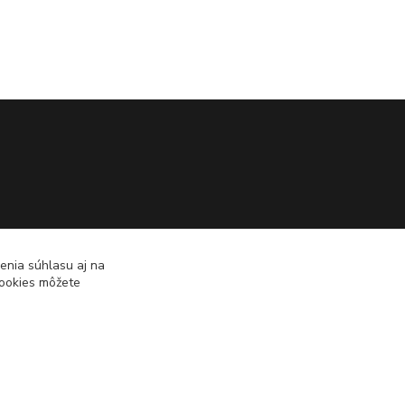
enia súhlasu aj na
cookies môžete
Vytvorené na
Eshop-rychlo.sk