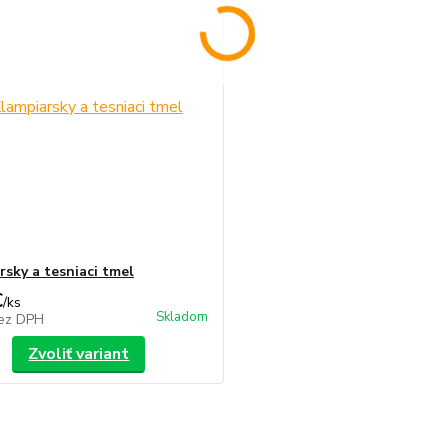
rsky a tesniaci tmel
€
/
ks
Skladom
ez DPH
Zvoliť variant