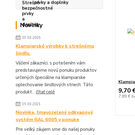
prvky a doplnky
Novinky
07.03.2025
Klampiarské výrobky k strešnému
šindľu.
Vážení zákazníci, s potešením vám
predstavujeme novú ponuku produktov
určených špeciálne na klampiarske
Klampia
oplechovanie šindľových striech. Táto
9,70 
produkt...
čítať celé
7,89 €
b
15.03.2021
Novinka, tmavozelený odkvapový
systém RAL 6005 v ponuke
Pre veľký záujem sme do našej ponuky