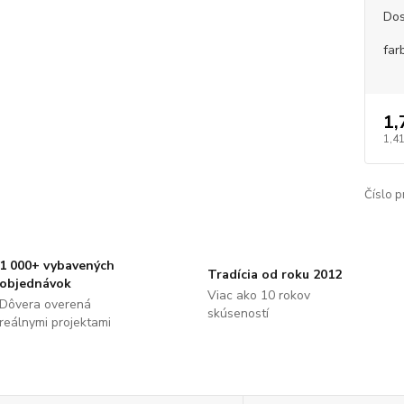
Dos
far
1,
1,41
Číslo p
1 000+ vybavených
Tradícia od roku 2012
objednávok
Viac ako 10 rokov
Dôvera overená
skúseností
reálnymi projektami