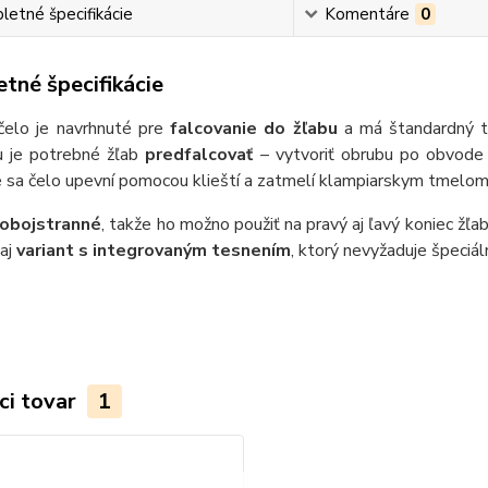
etné špecifikácie
Komentáre
0
tné špecifikácie
čelo je navrhnuté pre
falcovanie do žľabu
a má štandardný tv
 je potrebné žľab
predfalcovať
– vytvoriť obrubu po obvode 
sa čelo upevní pomocou klieští a zatmelí klampiarskym tmelom, 
obojstranné
, takže ho možno použiť na pravý aj ľavý koniec žľ
 aj
variant s integrovaným tesnením
, ktorý nevyžaduje špeciál
ci tovar
1