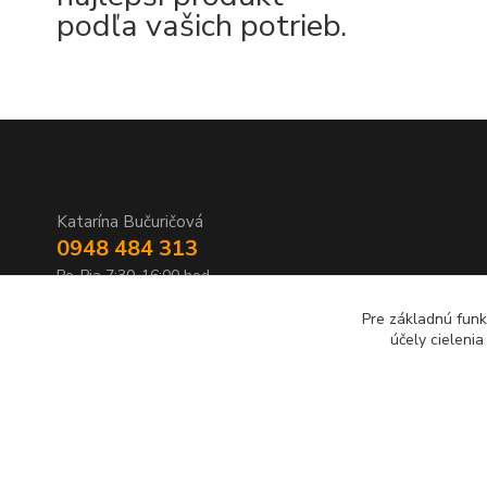
podľa vašich potrieb.
Katarína Bučuričová
0948 484 313
Po-Pia 7:30-16:00 hod
Pre základnú funk
doplnkykstrecham@gmail.com
účely cieleni