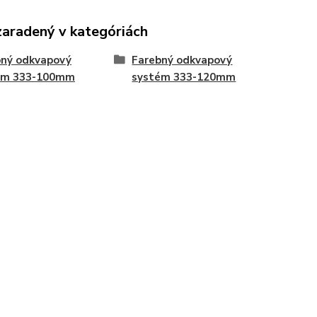
zaradený v kategóriách
bný odkvapový
Farebný odkvapový
ém 333-100mm
systém 333-120mm