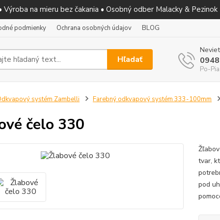
 • Výroba na mieru bez čakania • Osobný odber Malacky & Pezinok
odné podmienky
Ochrana osobných údajov
BLOG
Neviet
Hľadať
0948
Po-Pia
dkvapový systém Zambelli
Farebný odkvapový systém 333-100mm
ové čelo 330
Žľabov
tvar, 
potreb
pod uh
pomocou