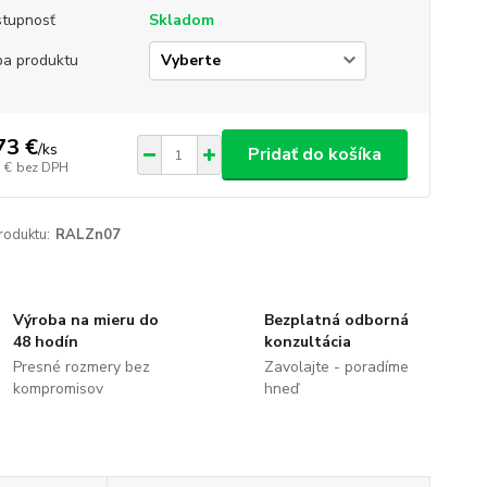
tupnosť
Skladom
ba produktu
73 €
/
ks
Pridať do košíka
 €
bez DPH
roduktu:
RALZn07
Výroba na mieru do
Bezplatná odborná
48 hodín
konzultácia
Presné rozmery bez
Zavolajte - poradíme
kompromisov
hneď