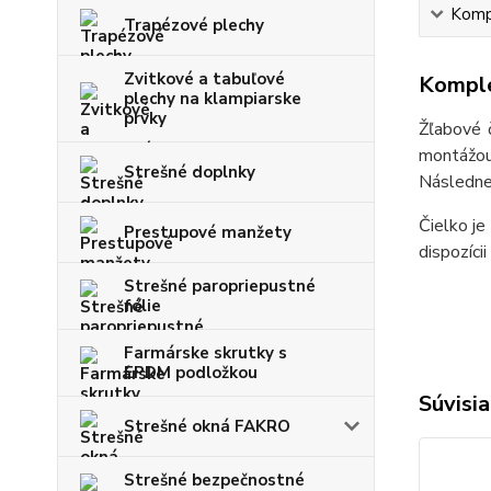
Kompl
Trapézové plechy
Zvitkové a tabuľové
Komple
plechy na klampiarske
prvky
Žľabové 
montážou
Strešné doplnky
Následne 
Čielko je
Prestupové manžety
dispozícii
Strešné paropriepustné
fólie
Farmárske skrutky s
EPDM podložkou
Súvisia
Strešné okná FAKRO
Strešné bezpečnostné