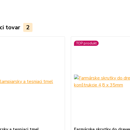
ci tovar
2
TOP produkt
rsky a tesniaci tmel
Farmárske skrutky do dreve