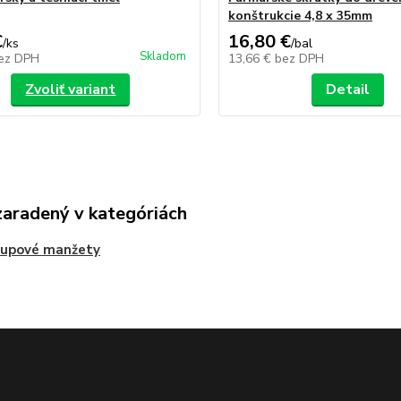
konštrukcie 4,8 x 35mm
€
16,80 €
/
ks
/
bal
Skladom
ez DPH
13,66 €
bez DPH
Zvoliť variant
Detail
zaradený v kategóriách
tupové manžety