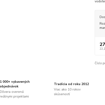
vodotes
Dos
Roz
ma
27
22,
Číslo p
1 000+ vybavených
Tradícia od roku 2012
objednávok
Viac ako 10 rokov
Dôvera overená
skúseností
reálnymi projektami