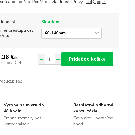
ná a bezpečná. Použitie a vlastnosti: Pri vý...
celý popis
tupnosť
Skladom
mer prestupu cez
nžetu
,36 €
/
ks
Pridať do košíka
24 €
bez DPH
roduktu:
153
Výroba na mieru do
Bezplatná odborná
48 hodín
konzultácia
Presné rozmery bez
Zavolajte - poradíme
kompromisov
hneď