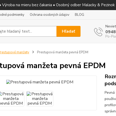
 • Výroba na mieru bez čakania • Osobný odber Malacky & Pezinok
odné podmienky
Ochrana osobných údajov
BLOG
Neviet
Hľadať
0948
Po-Pia
restupové manžety
Prestupová manžeta pevná EPDM
tupová manžeta pevná EPDM
Rozm
pod
Pevná 
použív
profilo
správn