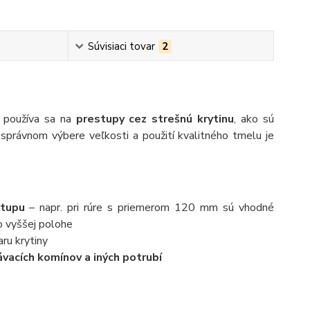
Súvisiaci tovar
2
používa sa na
prestupy cez strešnú krytinu
, ako sú
 správnom výbere veľkosti a použití kvalitného tmelu je
stupu
– napr. pri rúre s priemerom 120 mm sú vhodné
 vyššej polohe
ru krytiny
ávacích komínov a iných potrubí