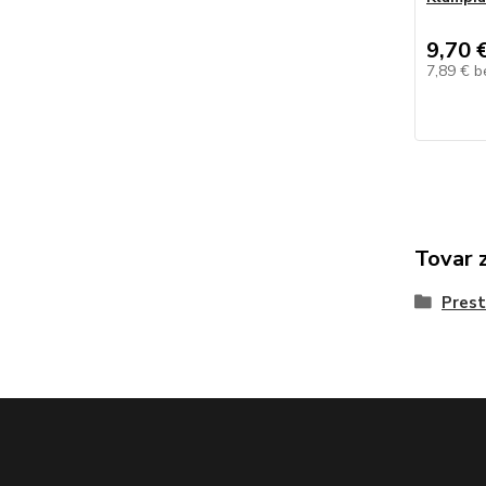
9,70 
7,89 €
b
Tovar 
Pres