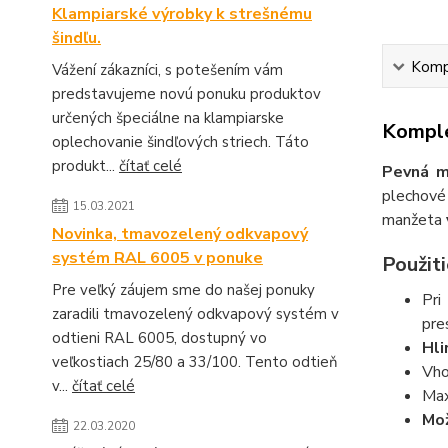
Klampiarské výrobky k strešnému
šindľu.
Kompl
Vážení zákazníci, s potešením vám
predstavujeme novú ponuku produktov
určených špeciálne na klampiarske
Komple
oplechovanie šindľových striech. Táto
produkt...
čítať celé
Pevná m
plechové 
15.03.2021
manžeta
Novinka, tmavozelený odkvapový
systém RAL 6005 v ponuke
Použiti
Pre veľký záujem sme do našej ponuky
Pri
zaradili tmavozelený odkvapový systém v
pre
odtieni RAL 6005, dostupný vo
Hli
veľkostiach 25/80 a 33/100. Tento odtieň
Vho
v...
čítať celé
Max
Mož
22.03.2020