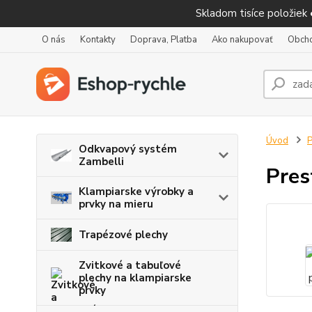
Skladom tisíce položiek
O nás
Kontakty
Doprava, Platba
Ako nakupovať
Obch
Úvod
P
Odkvapový systém
Zambelli
Pres
Klampiarske výrobky a
prvky na mieru
Trapézové plechy
Zvitkové a tabuľové
plechy na klampiarske
prvky