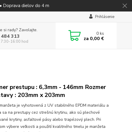
 • Doprava dielov do 4 m
Prihlásenie
e si rady? Zavolajte.
0
ks
 484 313
za
0,00 €
 7:30-16:00 hod
er prestupu : 6,3mm - 146mm Rozmer
stavy : 203mm x 203mm
manžeta je vyhotovená z UV stabilného EPDM materiálu a
a sa na prestupy cez strešnú krytinu, ako sú plechové
vané krytiny, asfaltové pásy alebo trapézový plech. Pri
om výbere veľkosti a použití kvalitného tmelu je manžeta