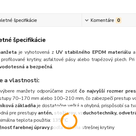
etné špecifikácie
Komentáre
0
tné špecifikácie
anžeta
je vyhotovená z
UV stabilného EPDM materiálu
a 
profilované krytiny, asfaltové pásy alebo trapézový plech. Pri
vodotesná a bezpečná
.
e a vlastnosti:
 výbere manžety odporúčame zvoliť
čo najvyšší rozmer pre
stupy 70–170 mm alebo 100–210 mm, čo zabezpečí prestup vo
níková základňa
je dostatočne veľká a ohybná, prispôsobí sa tva
dná pre prestupy
antén, stožiarov, vzduchotechniky, odvetr
imálna teplota použitia:
135 °C
nosť farebnej úpravy
podľa odtieňa strešnej krytiny