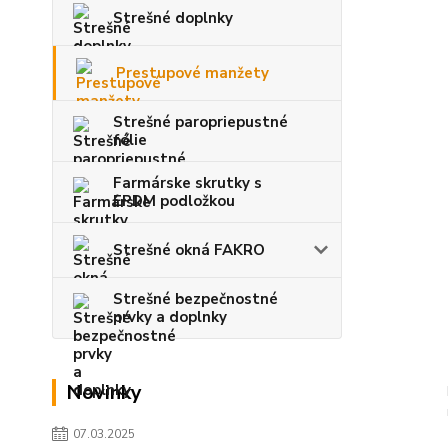
Strešné doplnky
Prestupové manžety
Strešné paropriepustné
fólie
Farmárske skrutky s
EPDM podložkou
Strešné okná FAKRO
Strešné bezpečnostné
prvky a doplnky
Novinky
07.03.2025