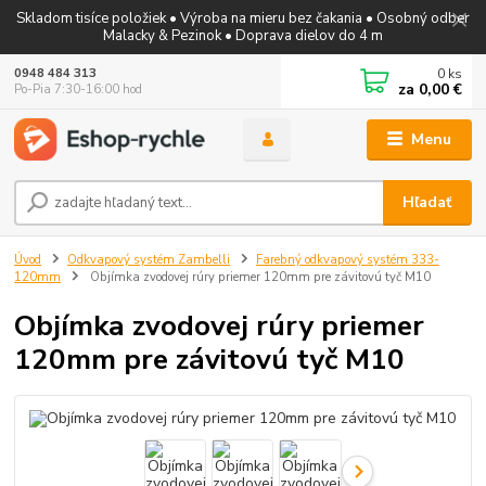
Skladom tisíce položiek • Výroba na mieru bez čakania • Osobný odber
Malacky & Pezinok • Doprava dielov do 4 m
0
ks
0948 484 313
za
0,00 €
Po-Pia 7:30-16:00 hod
Menu
Hľadať
Úvod
Odkvapový systém Zambelli
Farebný odkvapový systém 333-
120mm
Objímka zvodovej rúry priemer 120mm pre závitovú tyč M10
Objímka zvodovej rúry priemer
120mm pre závitovú tyč M10