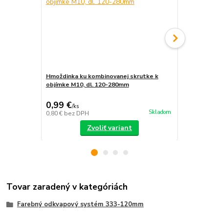
Hmoždinka ku kombinovanej skrutke k
Kombinovan
objímke M10, dl. 120-280mm
hmoždinky/dr
300mm
0,99 €
1,30 €
/
ks
/
ks
Skladom
0,80 €
bez DPH
1,06 €
bez D
Zvoliť variant
Tovar zaradený v kategóriách
Farebný odkvapový systém 333-120mm