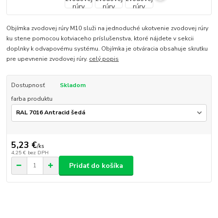
Objímka zvodovej rúry M10 služi na jednoduché ukotvenie zvodovej rúry
ku stene pomocou kotviaceho príslušenstva, ktoré nájdete v sekcii
doplnky k odvapovému systému. Objímka je otváracia obsahuje skrutku
pre upevnenie zvodovej rúry.
celý popis
Dostupnosť
Skladom
farba produktu
5,23 €
/
ks
4,25 €
bez DPH
Pridať do košíka