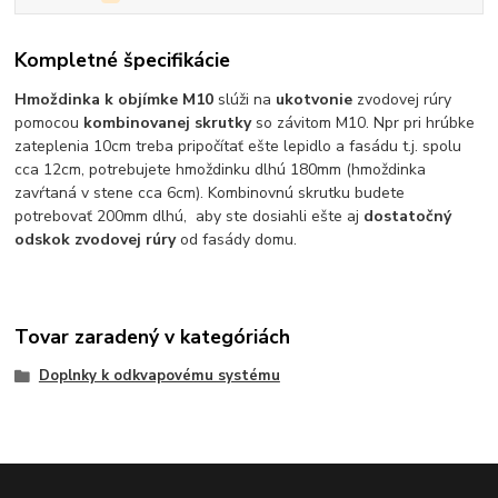
Kompletné špecifikácie
Hmoždinka k objímke M10
slúži na
ukotvonie
zvodovej rúry
pomocou
kombinovanej skrutky
so závitom M10. Npr pri hrúbke
zateplenia 10cm treba pripočítať ešte lepidlo a fasádu t.j. spolu
cca 12cm, potrebujete hmoždinku dlhú 180mm (hmoždinka
zavŕtaná v stene cca 6cm). Kombinovnú skrutku budete
potrebovať 200mm dlhú, aby ste dosiahli ešte aj
dostatočný
odskok zvodovej rúry
od fasády domu.
Tovar zaradený v kategóriách
Doplnky k odkvapovému systému