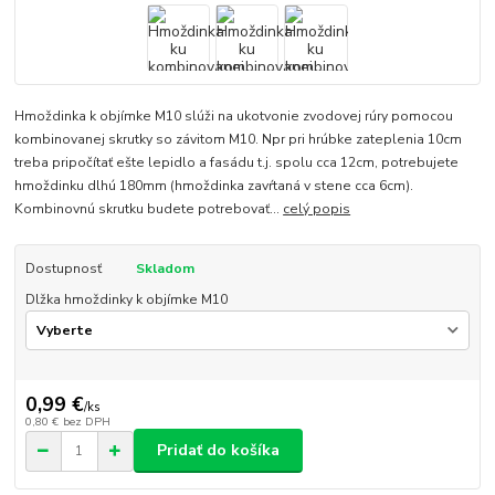
Hmoždinka k objímke M10 slúži na ukotvonie zvodovej rúry pomocou
kombinovanej skrutky so závitom M10. Npr pri hrúbke zateplenia 10cm
treba pripočítať ešte lepidlo a fasádu t.j. spolu cca 12cm, potrebujete
hmoždinku dlhú 180mm (hmoždinka zavŕtaná v stene cca 6cm).
Kombinovnú skrutku budete potrebovať...
celý popis
Dostupnosť
Skladom
Dlžka hmoždinky k objímke M10
0,99 €
/
ks
0,80 €
bez DPH
Pridať do košíka