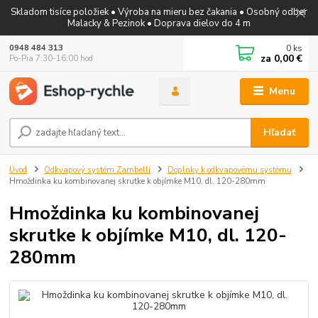
Skladom tisíce položiek • Výroba na mieru bez čakania • Osobný odber
Malacky & Pezinok • Doprava dielov do 4 m
0
ks
0948 484 313
za
0,00 €
Po-Pia 7:30-16:00 hod
Menu
Hľadať
Úvod
Odkvapový systém Zambelli
Doplnky k odkvapovému systému
Hmoždinka ku kombinovanej skrutke k objímke M10, dl. 120-280mm
Hmoždinka ku kombinovanej
skrutke k objímke M10, dl. 120-
280mm