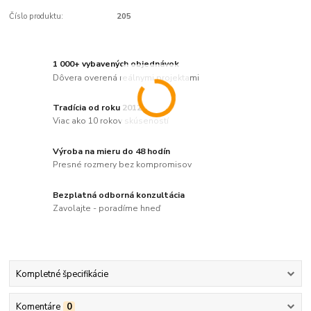
Číslo produktu:
205
1 000+ vybavených objednávok
Dôvera overená reálnymi projektami
Tradícia od roku 2012
Viac ako 10 rokov skúseností
Výroba na mieru do 48 hodín
Presné rozmery bez kompromisov
Bezplatná odborná konzultácia
Zavolajte - poradíme hneď
Kompletné špecifikácie
Komentáre
0