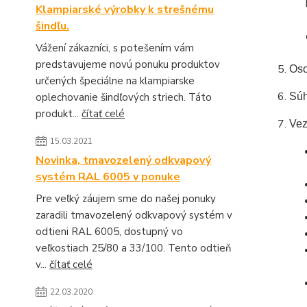
Klampiarské výrobky k strešnému
šindľu.
Vážení zákazníci, s potešením vám
predstavujeme novú ponuku produktov
Oso
určených špeciálne na klampiarske
oplechovanie šindľových striech. Táto
Súh
produkt...
čítať celé
Vez
15.03.2021
Novinka, tmavozelený odkvapový
systém RAL 6005 v ponuke
Pre veľký záujem sme do našej ponuky
zaradili tmavozelený odkvapový systém v
odtieni RAL 6005, dostupný vo
veľkostiach 25/80 a 33/100. Tento odtieň
v...
čítať celé
22.03.2020