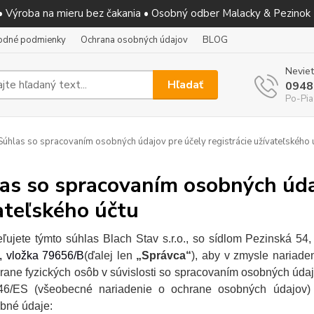
 • Výroba na mieru bez čakania • Osobný odber Malacky & Pezinok
odné podmienky
Ochrana osobných údajov
BLOG
Neviet
Hľadať
0948
Po-Pia
úhlas so spracovaním osobných údajov pre účely registrácie užívateľského 
as so spracovaním osobných údaj
ateľského účtu
ľujete týmto súhlas Blach Stav s.r.o., so sídlom Pezinská 5
, vložka 79656/B
(ďalej len
„Správca“
), aby v zmysle nariad
rane fyzických osôb v súvislosti so spracovaním osobných úda
46/ES (všeobecné nariadenie o ochrane osobných údajov)
bné údaje: