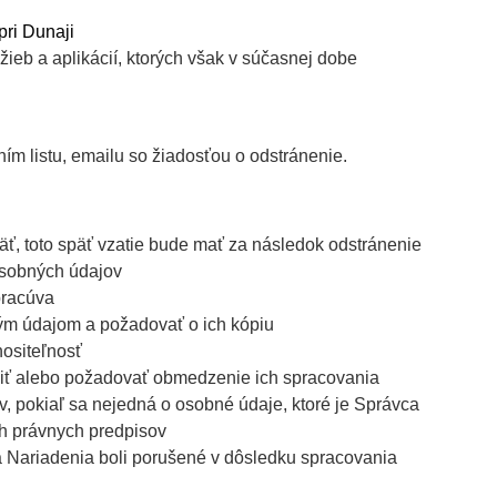
pri Dunaji
žieb a aplikácií, ktorých však v súčasnej dobe
ím listu, emailu so žiadosťou o odstránenie.
ť, toto späť vzatie bude mať za následok odstránenie
 osobných údajov
pracúva
ým údajom a požadovať o ich kópiu
ositeľnosť
iť alebo požadovať obmedzenie ich spracovania
 pokiaľ sa nejedná o osobné údaje, ktoré je Správca
ch právnych predpisov
a Nariadenia boli porušené v dôsledku spracovania