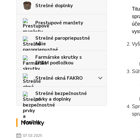
Strešné doplnky
Titu
spr
Prestupové manžety
úče
vys
Strešné paropriepustné
fólie
Vyš
Farmárske skrutky s
EPDM podložkou
Súh
Strešné okná FAKRO
Strešné bezpečnostné
prvky a doplnky
Spr
spr
Novinky
07.03.2025