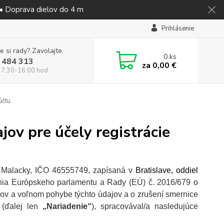
 • Doprava dielov do 4 m
Prihlásenie
e si rady? Zavolajte.
0
ks
 484 313
za
0,00 €
 7:30-16:00 hod
účtu
ov pre účely registrácie
4, Malacky, IČO 46555749, zapísaná v
Bratislave, oddiel
enia Európskeho parlamentu a Rady (EÚ) č. 2016/679 o
jov a voľnom pohybe týchto údajov a o zrušení smernice
 (ďalej len
„Nariadenie“
), spracovával/a nasledujúce