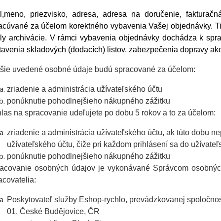
l,
meno, priezvisko, adresa, adresa na doručenie, fakturačná
acúvané za účelom korektného vybavenia Vašej objednávky. T
ly archivácie. V rámci vybavenia objednávky dochádza k spra
tavenia skladových (dodacích) listov, zabezpečenia dopravy ako
šie uvedené osobné údaje budú spracované za účelom:
zriadenie a administrácia užívateľského účtu
ponúknutie pohodlnejšieho nákupného zážitku
las na spracovanie udeľujete po dobu 5 rokov a to za účelom:
zriadenie a administrácia užívateľského účtu, ak túto dobu n
užívateľského účtu, čiže pri každom prihlásení sa do užívate
ponúknutie pohodlnejšieho nákupného zážitku
acovanie osobných údajov je vykonávané Správcom osobných
acovatelia:
Poskytovateľ služby Eshop-rychlo, prevádzkovanej spoločnos
01, České Budějovice, ČR