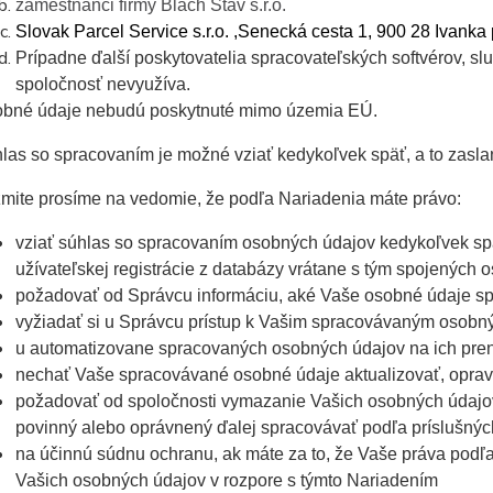
zamestnanci firmy Blach Stav s.r.o.
Slovak Parcel Service s.r.o. ,Senecká cesta 1, 900 28 Ivanka 
Prípadne ďalší poskytovatelia spracovateľských softvérov, slu
spoločnosť nevyužíva.
bné údaje nebudú poskytnuté mimo územia EÚ.
las so spracovaním je možné vziať kedykoľvek späť, a to zaslan
mite prosíme na vedomie, že podľa Nariadenia máte právo:
vziať súhlas so spracovaním osobných údajov kedykoľvek spä
užívateľskej registrácie z databázy vrátane s tým spojených
požadovať od Správcu informáciu, aké Vaše osobné údaje s
vyžiadať si u Správcu prístup k Vašim spracovávaným osobn
u automatizovane spracovaných osobných údajov na ich pren
nechať Vaše spracovávané osobné údaje aktualizovať, oprav
požadovať od spoločnosti vymazanie Vašich osobných údajov,
povinný alebo oprávnený ďalej spracovávať podľa príslušný
na účinnú súdnu ochranu, ak máte za to, že Vaše práva podľ
Vašich osobných údajov v rozpore s týmto Nariadením