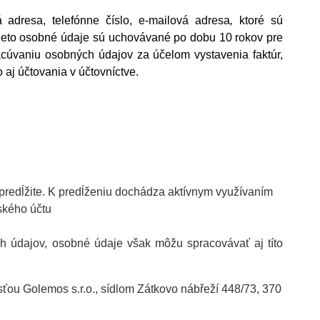
 adresa, telefónne číslo, e-mailová adresa
,
ktoré sú
ieto osobné údaje sú uchovávané po dobu 10 rokov pre
cúvaniu osobných údajov za účelom vystavenia faktúr,
 aj účtovania v účtovníctve.
epredĺžite. K predĺženiu dochádza aktívnym využívaním
ľského účtu
 údajov, osobné údaje však môžu spracovávať aj títo
ťou Golemos s.r.o., sídlom Zátkovo nábřeží 448/73, 370