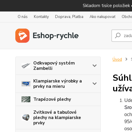
Skladom tisíce položiek
O nás
Kontakty
Doprava, Platba
Ako nakupovať
Obch
Úvod
S
Odkvapový systém
Zambelli
Súhl
Klampiarske výrobky a
užív
prvky na mieru
Trapézové plechy
Ude
Sro
Zvitkové a tabuľové
och
plechy na klampiarske
95/
prvky
oso