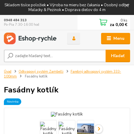
Skladom tisíce položiek • Výroba na mieru bez čakania • Osobný odber
Malacky & Pezinok • Doprava dielov do 4 m
0
ks
0948 484 313
za
0,00 €
Po-Pia 7:30-16:00 hod
Menu
Hľadať
Úvod
Odkvapový systém Zambelli
Farebný odkvapový systém 333-
100mm
Fasádny kotlík
Fasádny kotlík
Novinka