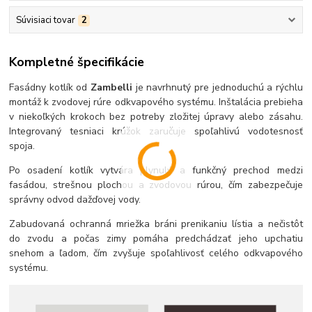
Súvisiaci tovar
2
Kompletné špecifikácie
Fasádny kotlík od
Zambelli
je navrhnutý pre jednoduchú a rýchlu
montáž k zvodovej rúre odkvapového systému. Inštalácia prebieha
v niekoľkých krokoch bez potreby zložitej úpravy alebo zásahu.
Integrovaný tesniaci krúžok zaručuje spoľahlivú vodotesnosť
spoja.
Po osadení kotlík vytvára plynulý a funkčný prechod medzi
fasádou, strešnou plochou a zvodovou rúrou, čím zabezpečuje
správny odvod dažďovej vody.
Zabudovaná ochranná mriežka bráni prenikaniu lístia a nečistôt
do zvodu a počas zimy pomáha predchádzať jeho upchatiu
snehom a ľadom, čím zvyšuje spoľahlivosť celého odkvapového
systému.