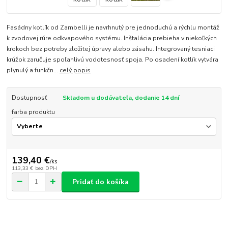
Fasádny kotlík od Zambelli je navrhnutý pre jednoduchú a rýchlu montáž
k zvodovej rúre odkvapového systému. Inštalácia prebieha v niekoľkých
krokoch bez potreby zložitej úpravy alebo zásahu. Integrovaný tesniaci
krúžok zaručuje spoľahlivú vodotesnosť spoja. Po osadení kotlík vytvára
plynulý a funkčn...
celý popis
Dostupnosť
Skladom u dodávateľa, dodanie 14 dní
farba produktu
139,40 €
/
ks
113,33 €
bez DPH
Pridať do košíka