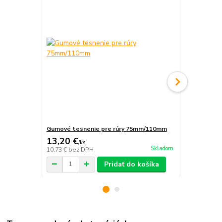
Gumové tesnenie pre rúry 75mm/110mm
Trhacie nit
13,20 €
1,70 €
/
ks
/
20k
Skladom
10,73 €
bez DPH
1,38 €
bez D
Pridať do košíka