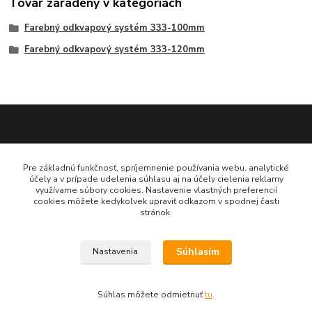
Tovar zaradený v kategóriách
Farebný odkvapový systém 333-100mm
Farebný odkvapový systém 333-120mm
Katarína Bučuričová
Pre základnú funkčnosť, spríjemnenie používania webu, analytické
0948 484 313
účely a v prípade udelenia súhlasu aj na účely cielenia reklamy
Po-Pia 7:30-16:00 hod
využívame súbory cookies. Nastavenie vlastných preferencií
cookies môžete kedykoľvek upraviť odkazom v spodnej časti
stránok.
doplnkykstrecham@gmail.com
Súhlasím
Nastavenia
Vytvorené na
Eshop-rychlo.sk
Súhlas môžete odmietnuť
tu
.