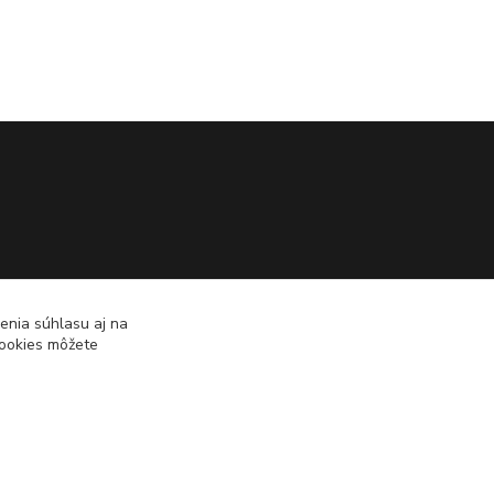
enia súhlasu aj na
cookies môžete
Vytvorené na
Eshop-rychlo.sk