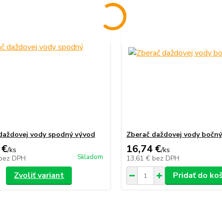
daždovej vody spodný vývod
Zberač daždovej vody bočn
 €
16,74 €
/
ks
/
ks
Skladom
bez DPH
13,61 €
bez DPH
Zvoliť variant
Pridať do ko