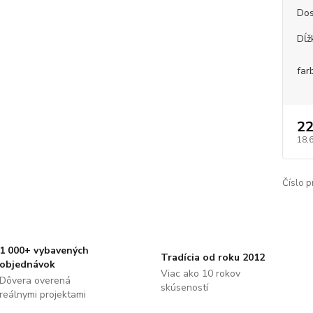
Dos
Dĺž
far
22
18,
Číslo p
1 000+ vybavených
Tradícia od roku 2012
objednávok
Viac ako 10 rokov
Dôvera overená
skúseností
reálnymi projektami