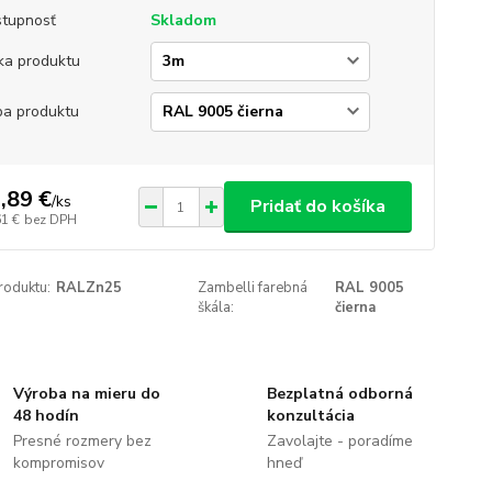
tupnosť
Skladom
ka produktu
ba produktu
,89 €
/
ks
Pridať do košíka
61 €
bez DPH
roduktu:
RALZn25
Zambelli farebná
RAL 9005
škála:
čierna
Výroba na mieru do
Bezplatná odborná
48 hodín
konzultácia
Presné rozmery bez
Zavolajte - poradíme
kompromisov
hneď