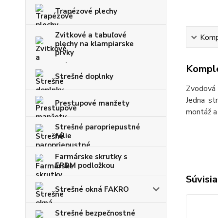
Trapézové plechy
Zvitkové a tabuľové
Kompl
plechy na klampiarske
prvky
Komple
Strešné doplnky
Zvodová 
Jedna st
Prestupové manžety
montáž a
Strešné paropriepustné
fólie
Farmárske skrutky s
EPDM podložkou
Súvisia
Strešné okná FAKRO
Strešné bezpečnostné