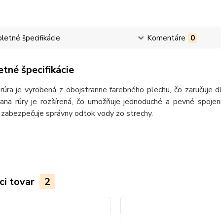
etné špecifikácie
Komentáre
0
tné špecifikácie
rúra je vyrobená z obojstranne farebného plechu, čo zaručuje 
rana rúry je rozšírená, čo umožňuje jednoduché a pevné spoje
 zabezpečuje správny odtok vody zo strechy.
ci tovar
2