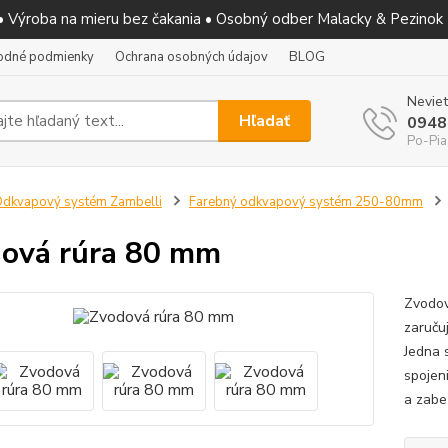
 • Výroba na mieru bez čakania • Osobný odber Malacky & Pezinok
odné podmienky
Ochrana osobných údajov
BLOG
Neviet
Hľadať
0948
Po-Pia
dkvapový systém Zambelli
Farebný odkvapový systém 250-80mm
ová rúra 80 mm
Zvodov
zaruču
Jedna 
spojen
a zabe