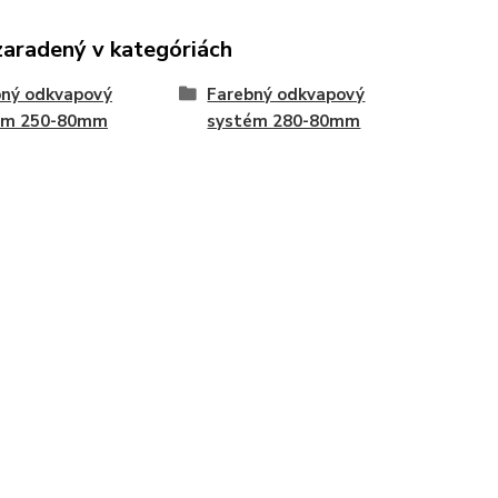
zaradený v kategóriách
bný odkvapový
Farebný odkvapový
ém 250-80mm
systém 280-80mm