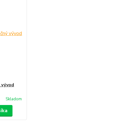
ý vývod
Skladom
šíka