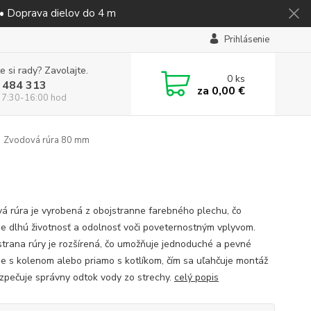
 • Doprava dielov do 4 m
Prihlásenie
e si rady? Zavolajte.
0
ks
 484 313
za
0,00 €
 7:30-16:00 hod
Zvodová rúra 80 mm
á rúra je vyrobená z obojstranne farebného plechu, čo
je dlhú životnosť a odolnosť voči poveternostným vplyvom.
strana rúry je rozšírená, čo umožňuje jednoduché a pevné
ie s kolenom alebo priamo s kotlíkom, čím sa uľahčuje montáž
zpečuje správny odtok vody zo strechy.
celý popis