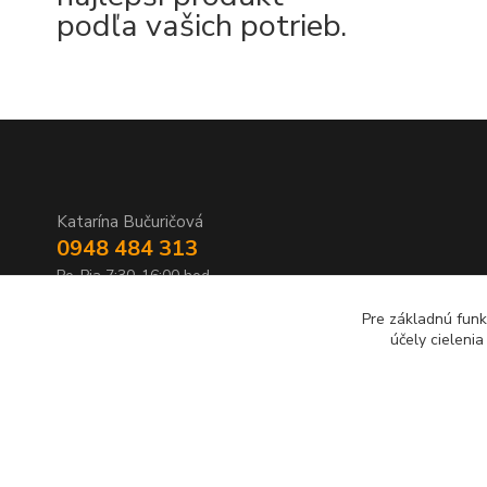
podľa vašich potrieb.
Katarína Bučuričová
0948 484 313
Po-Pia 7:30-16:00 hod
Pre základnú funk
doplnkykstrecham@gmail.com
účely cieleni