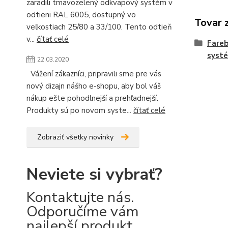
zaradili tmavozelený odkvapový systém v
odtieni RAL 6005, dostupný vo
Tovar 
veľkostiach 25/80 a 33/100. Tento odtieň
v...
čítať celé
Fare
syst
22.03.2020
Vážení zákazníci, pripravili sme pre vás
nový dizajn nášho e-shopu, aby bol váš
nákup ešte pohodlnejší a prehľadnejší.
Produkty sú po novom syste...
čítať celé
Zobraziť všetky novinky
Neviete si vybrať?
Kontaktujte nás.
Odporučíme vám
najlepší produkt