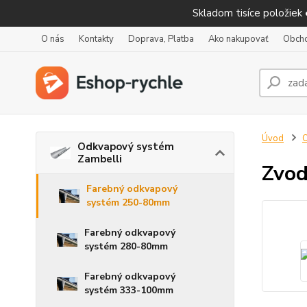
Skladom tisíce položiek
O nás
Kontakty
Doprava, Platba
Ako nakupovať
Obch
Úvod
O
Odkvapový systém
Zambelli
Zvod
Farebný odkvapový
systém 250-80mm
Farebný odkvapový
systém 280-80mm
Farebný odkvapový
systém 333-100mm