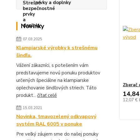
prvky a doplnky
Novinky
07.03.2025
Klampiarské výrobky k strešnému
šindľu.
Vážení zákazníci, s potešením vám
predstavujeme novú ponuku produktov
určených špeciálne na klampiarske
Zberač 
oplechovanie šindľových striech. Táto
14,84
produkt...
čítať celé
12,07 €
15.03.2021
Novinka, tmavozelený odkvapový
systém RAL 6005 v ponuke
Pre veľký záujem sme do našej ponuky