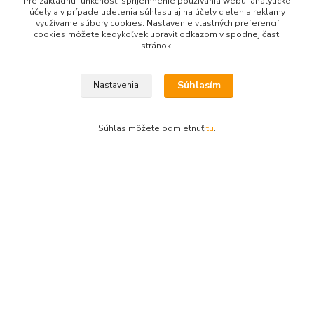
Pre základnú funkčnosť, spríjemnenie používania webu, analytické
účely a v prípade udelenia súhlasu aj na účely cielenia reklamy
využívame súbory cookies. Nastavenie vlastných preferencií
cookies môžete kedykoľvek upraviť odkazom v spodnej časti
stránok.
Súhlasím
Nastavenia
Zberač daždovej vody spodný vývod
Zberač dažd
14,84 €
16,74 €
/
ks
/
k
Súhlas môžete odmietnuť
tu
.
Skladom
12,07 €
bez DPH
13,61 €
bez 
Zvoliť variant
Tovar zaradený v kategóriách
Pozinkovaný odkvapový systém 333-120mm