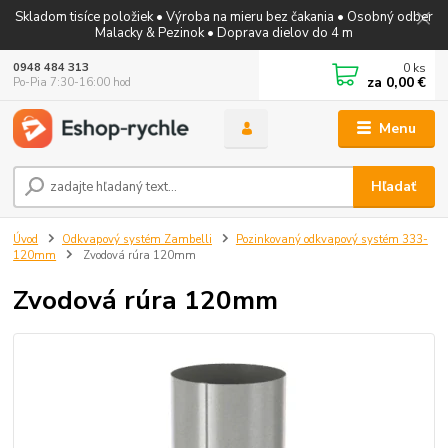
Skladom tisíce položiek • Výroba na mieru bez čakania • Osobný odber
Malacky & Pezinok • Doprava dielov do 4 m
0
ks
0948 484 313
za
0,00 €
Po-Pia 7:30-16:00 hod
Menu
Hľadať
Úvod
Odkvapový systém Zambelli
Pozinkovaný odkvapový systém 333-
120mm
Zvodová rúra 120mm
Zvodová rúra 120mm