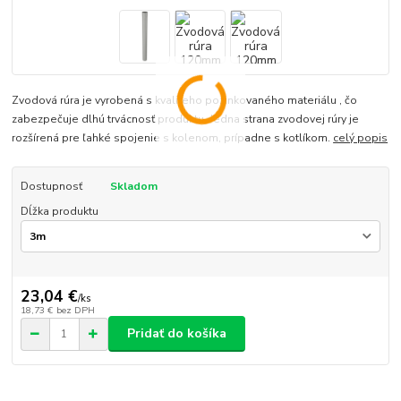
Zvodová rúra je vyrobená s kvaliteho pozinkovaného materiálu , čo
zabezpečuje dlhú trvácnosť produktu. Jedna strana zvodovej rúry je
rozšírená pre ľahké spojenie s kolenom, prípadne s kotlíkom.
celý popis
Dostupnosť
Skladom
Dĺžka produktu
23,04 €
/
ks
18,73 €
bez DPH
Pridať do košíka