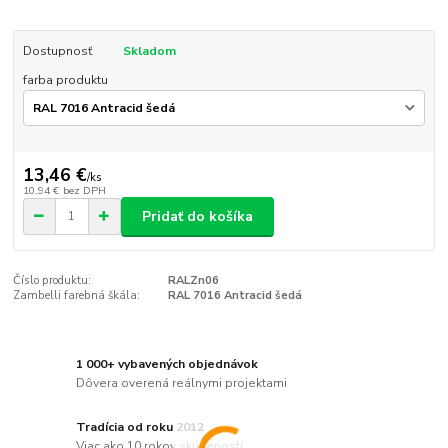
Dostupnosť
Skladom
farba produktu
13,46 €
/
ks
10,94 €
bez DPH
Pridať do košíka
Číslo produktu:
RALZn06
Zambelli farebná škála:
RAL 7016 Antracid šedá
1 000+ vybavených objednávok
Dôvera overená reálnymi projektami
Tradícia od roku 2012
Viac ako 10 rokov skúseností