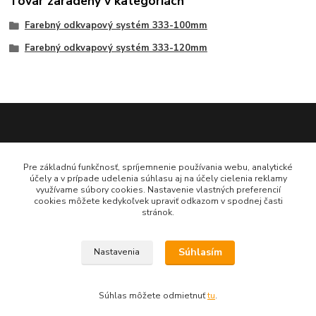
Tovar zaradený v kategóriách
Farebný odkvapový systém 333-100mm
Farebný odkvapový systém 333-120mm
Katarína Bučuričová
Pre základnú funkčnosť, spríjemnenie používania webu, analytické
0948 484 313
účely a v prípade udelenia súhlasu aj na účely cielenia reklamy
Po-Pia 7:30-16:00 hod
využívame súbory cookies. Nastavenie vlastných preferencií
cookies môžete kedykoľvek upraviť odkazom v spodnej časti
stránok.
doplnkykstrecham@gmail.com
Súhlasím
Nastavenia
Vytvorené na
Eshop-rychlo.sk
Súhlas môžete odmietnuť
tu
.