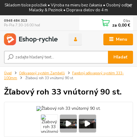
Skladom tisíce položiek • Výroba na mieru bez čakania • Osobný odber
Malacky & Pezinok • Doprava dielov do 4 m
0
ks
0948 484 313
za
0,00 €
Po-Pia 7:30-16:00 hod
Menu
Hľadať
Úvod
Odkvapový systém Zambelli
Farebný odkvapový systém 333-
100mm
Žľabový roh 33 vnútorný 90 st.
Žľabový roh 33 vnútorný 90 st.