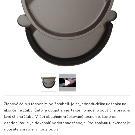
Žľabové čelo s tesnením od Zambelli je najjednoduchším riešením na
ukončenie žľabu. Čelo je obojstranné, takže ho možno použiť na pravú aj
ľavú stranu žľabu. Vnútri obsahuje vrúbkované tesnenie, ktoré po
osadení zaručuje dokonalú vodotesnosť spoja. Pre správnu funkčnosť je
dôležité správne n...
celý popis