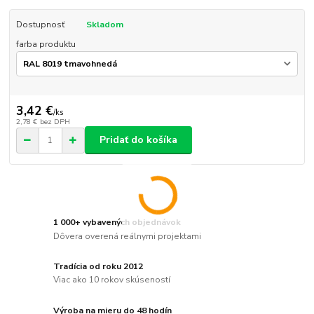
Dostupnosť
Skladom
farba produktu
3,42 €
/
ks
2,78 €
bez DPH
Pridať do košíka
1 000+ vybavených objednávok
Dôvera overená reálnymi projektami
Tradícia od roku 2012
Viac ako 10 rokov skúseností
Výroba na mieru do 48 hodín