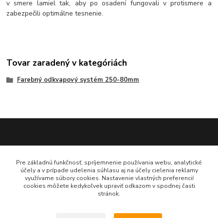
v smere lamiel tak, aby po osadení fungovali v protismere a
zabezpečili optimálne tesnenie.
Tovar zaradený v kategóriách
Farebný odkvapový systém 250-80mm
Katarína Bučuričová
Pre základnú funkčnosť, spríjemnenie používania webu, analytické
0948 484 313
účely a v prípade udelenia súhlasu aj na účely cielenia reklamy
Po-Pia 7:30-16:00 hod
využívame súbory cookies. Nastavenie vlastných preferencií
cookies môžete kedykoľvek upraviť odkazom v spodnej časti
stránok.
doplnkykstrecham@gmail.com