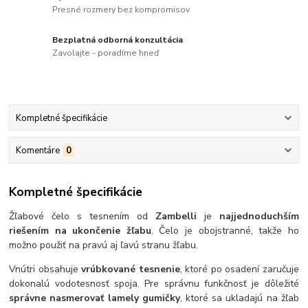
Presné rozmery bez kompromisov
Bezplatná odborná konzultácia
Zavolajte - poradíme hneď
Kompletné špecifikácie
Komentáre
0
Kompletné špecifikácie
Žľabové čelo s tesnením od
Zambelli
je
najjednoduchším
riešením na ukončenie žľabu
. Čelo je obojstranné, takže ho
možno použiť na pravú aj ľavú stranu žľabu.
Vnútri obsahuje
vrúbkované tesnenie
, ktoré po osadení zaručuje
dokonalú vodotesnosť spoja. Pre správnu funkčnosť je dôležité
správne nasmerovať lamely gumičky
, ktoré sa ukladajú na žľab