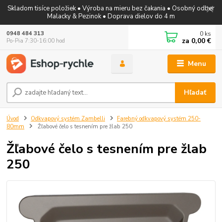
Skladom tisíce položiek • Výroba na mieru bez čakania • Osobný odber
Malacky & Pezinok • Doprava dielov do 4 m
0
ks
0948 484 313
za
0,00 €
Po-Pia 7:30-16:00 hod
Menu
Hľadať
Úvod
Odkvapový systém Zambelli
Farebný odkvapový systém 250-
80mm
Žľabové čelo s tesnením pre žlab 250
Žľabové čelo s tesnením pre žlab
250