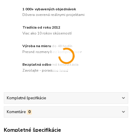
1 000+ vybavených objednávok
Dôvera overená reálnymi projektami
Tradícia od roku 2012
Viac ako 10 rokov skúseností
Výroba na mieru do 48 hodín
Presné rozmery bez kompromisov
Bezplatná odborná konzultácia
Zavolajte - poradíme hneď
Kompletné špecifikácie
Komentáre
0
Kompletné špecifikácie