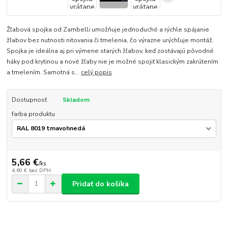
Žľabová spojka od Zambelli umožňuje jednoduché a rýchle spájanie
žľabov bez nutnosti nitovania či tmelenia, čo výrazne urýchľuje montáž.
Spojka je ideálna aj pri výmene starých žľabov, keď zostávajú pôvodné
háky pod krytinou a nové žľaby nie je možné spojiť klasickým zakrútením
a tmelením. Samotná s...
celý popis
Dostupnosť
Skladom
farba produktu
5,66 €
/
ks
4,60 €
bez DPH
Pridať do košíka