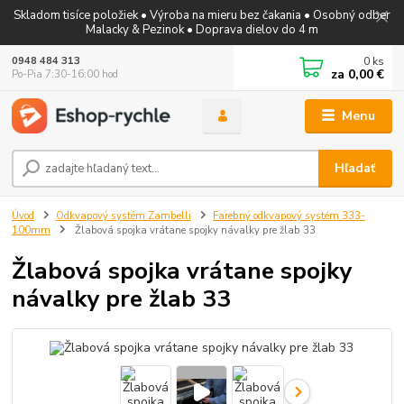
Skladom tisíce položiek • Výroba na mieru bez čakania • Osobný odber
Malacky & Pezinok • Doprava dielov do 4 m
0
ks
0948 484 313
za
0,00 €
Po-Pia 7:30-16:00 hod
Menu
Hľadať
Úvod
Odkvapový systém Zambelli
Farebný odkvapový systém 333-
100mm
Žlabová spojka vrátane spojky návalky pre žlab 33
Žlabová spojka vrátane spojky
návalky pre žlab 33