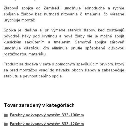
Žľabová spojka od
Zambelli
umožňuje jednoduché a rýchle
spájanie žľabov bez nutnosti nitovania či tmelenia, čo výrazne
urýchľuje montáž.
Spojka je ideálna aj pri výmene starých žľabov, keď zostávajú
pôvodné háky pod krytinou a nové žľaby nie je možné spojiť
klasickým zakrútením a tmelením. Samotná spojka zároveň
umožňuje dilatáciu, čím eliminuje pnutie spôsobené dĺžkovou
rozťažnosťou materiálu.
Produkt sa dodáva v sete s pomocným spevňujúcim prvkom, ktorý
sa pred montážou vsadí do návalku oboch žľabov a zabezpečuje
stabilitu a pevnosť celého spoja.
Tovar zaradený v kategóriách
Farebný odkvapový systém 333-100mm
Farebný odkvapový systém 333-120mm