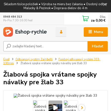
Skladom tisíce položiek • Výroba na mieru bez čakania • Osobný odber
Malacky & Pezinok • Doprava dielov do 4 m
0
ks
0948 484 313
za
0,00 €
Po-Pia 7:30-16:00 hod
Menu
Hľadať
Úvod
Odkvapový systém Zambelli
Farebný odkvapový systém 333-
100mm
Žlabová spojka vrátane spojky návalky pre žlab 33
Žlabová spojka vrátane spojky
návalky pre žlab 33