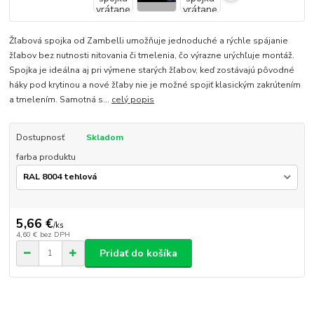
Žľabová spojka od Zambelli umožňuje jednoduché a rýchle spájanie
žľabov bez nutnosti nitovania či tmelenia, čo výrazne urýchľuje montáž.
Spojka je ideálna aj pri výmene starých žľabov, keď zostávajú pôvodné
háky pod krytinou a nové žľaby nie je možné spojiť klasickým zakrútením
a tmelením. Samotná s...
celý popis
Dostupnosť
Skladom
farba produktu
5,66 €
/
ks
4,60 €
bez DPH
Pridať do košíka