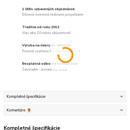
1 000+ vybavených objednávok
Dôvera overená reálnymi projektami
Tradícia od roku 2012
Viac ako 10 rokov skúseností
Výroba na mieru do 48 hodín
Presné rozmery bez kompromisov
Bezplatná odborná konzultácia
Zavolajte - poradíme hneď
Kompletné špecifikácie
Komentáre
0
Kompletné špecifikácie