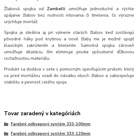
Žľabová spojka od
Zambelli
umožňuje jednoduché a rýchle
spájanie žľabov bez nutnosti nitovania či tmelenia, čo výrazne
urýchľuje montáž.
Spojka je ideálna aj pri výmene starých žľabov, keď zostávajú
pôvodné háky pod krytinou a nové žľaby nie je možné spojiť
klasickým zakrútením a tmelením. Samotná spojka zároveň
umožňuje dilatáciu, čím eliminuje pnutie spôsobené dĺžkovou
rozťažnosťou materiálu.
Produkt sa dodáva v sete s pomocným spevňujúcim prvkom, ktorý
sa pred montážou vsadí do návalku oboch žľabov a zabezpečuje
stabilitu a pevnosť celého spoja.
Tovar zaradený v kategóriách
Farebný odkvapový systém 333-100mm
Farebný odkvapový systém 333-120mm