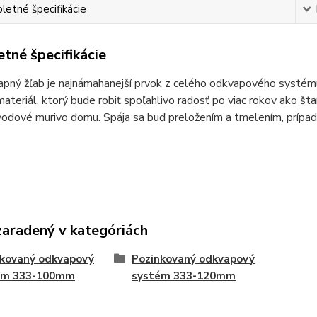
etné špecifikácie
tné špecifikácie
pný žľab je najnámahanejší prvok z celého odkvapového systém
materiál, ktorý bude robiť spoľahlivo radosť po viac rokov ako
dové murivo domu. Spája sa buď preložením a tmelením, prípadne
zaradený v kategóriách
nkovaný odkvapový
Pozinkovaný odkvapový
ém 333-100mm
systém 333-120mm