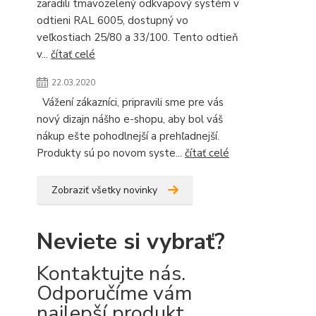
zaradili tmavozelený odkvapový systém v
odtieni RAL 6005, dostupný vo
veľkostiach 25/80 a 33/100. Tento odtieň
v...
čítať celé
22.03.2020
Vážení zákazníci, pripravili sme pre vás
nový dizajn nášho e-shopu, aby bol váš
nákup ešte pohodlnejší a prehľadnejší.
Produkty sú po novom syste...
čítať celé
Zobraziť všetky novinky
Neviete si vybrať?
Kontaktujte nás.
Odporučíme vám
najlepší produkt