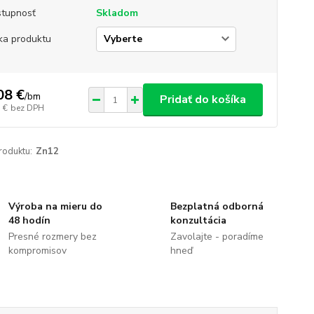
tupnosť
Skladom
ka produktu
08 €
/
bm
Pridať do košíka
 €
bez DPH
roduktu:
Zn12
Výroba na mieru do
Bezplatná odborná
48 hodín
konzultácia
Presné rozmery bez
Zavolajte - poradíme
kompromisov
hneď