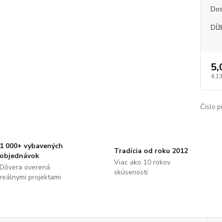
Dos
Dĺž
5,
4,13
Číslo p
1 000+ vybavených
Tradícia od roku 2012
objednávok
Viac ako 10 rokov
Dôvera overená
skúseností
reálnymi projektami