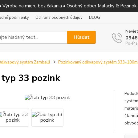
 • Výroba na mieru bez čakania • Osobný odber Malacky & Pezinok
odné podmienky
Ochrana osobných údajov
BLOG
Neviet
Hľadať
0948
Po-Pia
dkvapový systém Zambelli
Pozinkovaný odkvapový systém 333-100
 typ 33 pozink
Pododk
systém
materiá
štanda
obvodo