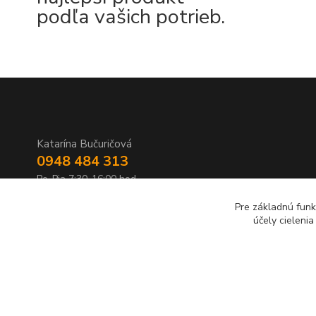
podľa vašich potrieb.
Katarína Bučuričová
0948 484 313
Po-Pia 7:30-16:00 hod
Pre základnú funk
doplnkykstrecham@gmail.com
účely cieleni