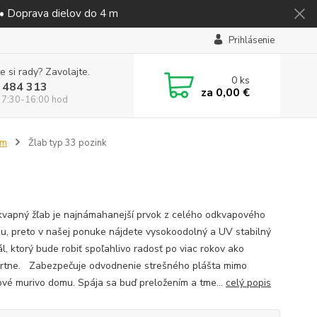
 • Doprava dielov do 4 m
Prihlásenie
e si rady? Zavolajte.
0
ks
 484 313
za
0,00 €
 7:30-16:00 hod
mm
Žlab typ 33 pozink
vapný žľab je najnámahanejší prvok z celého odkvapového
u, preto v našej ponuke nájdete vysokoodolný a UV stabilný
l, ktorý bude robiť spoľahlivo radosť po viac rokov ako
rtne. Zabezpečuje odvodnenie strešného plášta mimo
vé murivo domu. Spája sa buď preložením a tme...
celý popis