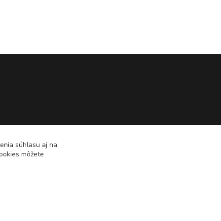
enia súhlasu aj na
cookies môžete
Vytvorené na
Eshop-rychlo.sk