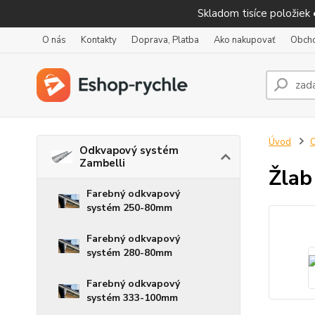
Skladom tisíce položiek
O nás
Kontakty
Doprava, Platba
Ako nakupovať
Obch
Úvod
O
Odkvapový systém
Zambelli
Žlab
Farebný odkvapový
systém 250-80mm
Farebný odkvapový
systém 280-80mm
Farebný odkvapový
systém 333-100mm