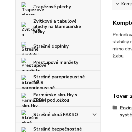
Kompl
Trapézové plechy
Zvitkové a tabuľové
Komple
plechy na klampiarske
prvky
Pododkva
stabilný 
Strešné doplnky
mimo obvo
žlabu.
Prestupové manžety
Strešné paropriepustné
fólie
Farmárske skrutky s
Tovar 
EPDM podložkou
Pozi
Strešné okná FAKRO
syst
Strešné bezpečnostné