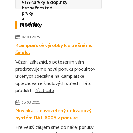
prvky a doplnky
Novinky
07.03.2025
Klampiarské výrobky k strešnému
šindľu.
Vážení zákazníci, s potešením vám
predstavujeme novú ponuku produktov
určených špeciálne na klampiarske
oplechovanie šindľových striech. Táto
produkt...
čítať celé
15.03.2021
Novinka, tmavozelený odkvapový
systém RAL 6005 v ponuke
Pre veľký záujem sme do našej ponuky