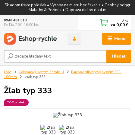
Skladom tisíce položiek • Výroba na mieru bez čakania • Osobný odber
Malacky & Pezinok • Doprava dielov do 4 m
0
ks
0948 484 313
za
0,00 €
Po-Pia 7:30-16:00 hod
Menu
Hľadať
Úvod
Odkvapový systém Zambelli
Farebný odkvapový systém 333-
100mm
Žľab typ 333
Žľab typ 333
TOP produkt