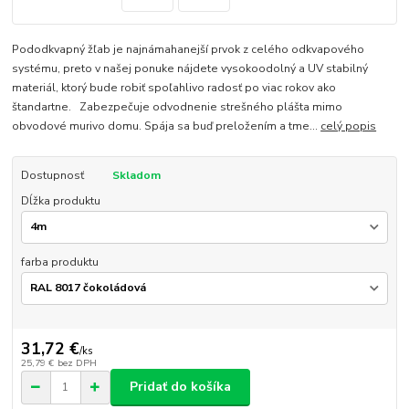
Pododkvapný žľab je najnámahanejší prvok z celého odkvapového
systému, preto v našej ponuke nájdete vysokoodolný a UV stabilný
materiál, ktorý bude robiť spoľahlivo radosť po viac rokov ako
štandartne. Zabezpečuje odvodnenie strešného plášta mimo
obvodové murivo domu. Spája sa buď preložením a tme...
celý popis
Dostupnosť
Skladom
Dĺžka produktu
farba produktu
31,72 €
/
ks
25,79 €
bez DPH
Pridať do košíka