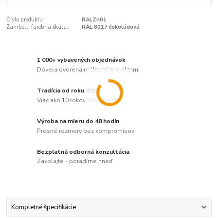
Číslo produktu:
RALZn01
Zambelli farebná škála:
RAL 8017 čokoládová
1 000+ vybavených objednávok
Dôvera overená reálnymi projektami
Tradícia od roku 2012
Viac ako 10 rokov skúseností
Výroba na mieru do 48 hodín
Presné rozmery bez kompromisov
Bezplatná odborná konzultácia
Zavolajte - poradíme hneď
Kompletné špecifikácie