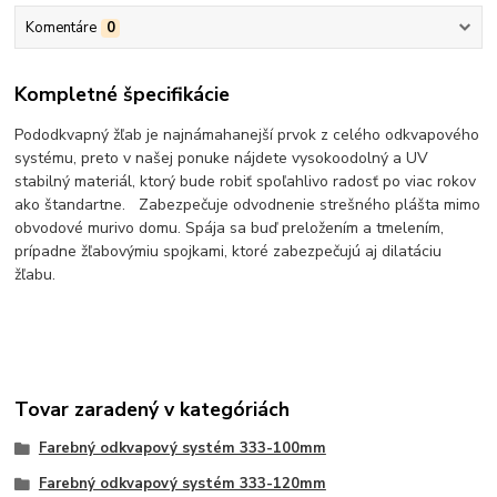
Komentáre
0
Kompletné špecifikácie
Pododkvapný žľab je najnámahanejší prvok z celého odkvapového
systému, preto v našej ponuke nájdete vysokoodolný a UV
stabilný materiál, ktorý bude robiť spoľahlivo radosť po viac rokov
ako štandartne. Zabezpečuje odvodnenie strešného plášta mimo
obvodové murivo domu. Spája sa buď preložením a tmelením,
prípadne žľabovýmiu spojkami, ktoré zabezpečujú aj dilatáciu
žľabu.
Tovar zaradený v kategóriách
Farebný odkvapový systém 333-100mm
Farebný odkvapový systém 333-120mm