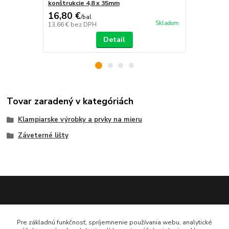
konštrukcie 4,8 x 35mm
konštrukcie
16,80 €
16,80 €
/
bal
/
b
Skladom
13,66 €
bez DPH
13,66 €
bez 
Detail
Tovar zaradený v kategóriách
Klampiarske výrobky a prvky na mieru
Záveterné lišty
Katarína Bučuričová
Pre základnú funkčnosť, spríjemnenie používania webu, analytické
0948 484 313