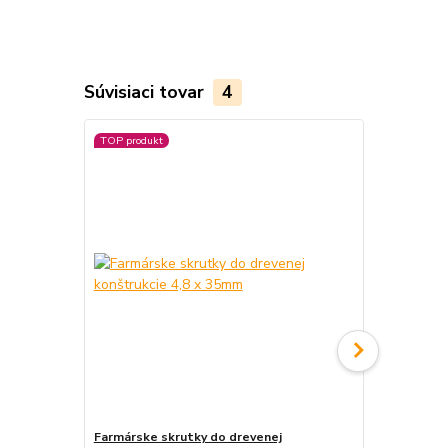
Súvisiaci tovar
4
TOP produkt
Farmárske skrutky do drevenej
Farmárske s