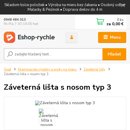
Skladom tisíce položiek • Výroba na mieru bez čakania • Osobný odber
Malacky & Pezinok • Doprava dielov do 4 m
0
ks
0948 484 313
za
0,00 €
Po-Pia 7:30-16:00 hod
Menu
Hľadať
Úvod
Klampiarske výrobky a prvky na mieru
Záveterné lišty
Záveterná lišta s nosom typ 3
Záveterná lišta s nosom typ 3