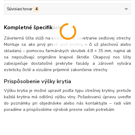
Súvisiaci tovar
4
Kompletné špecifikácie
Záveterná lišta slúži na ukončenie a zavetranie sedlovej strechy.
Montuje sa ako prvý prvok pod krytinu – či už plechovú alebo
skladanú – pomocou farmárskych skrutiek 4,8 × 35 mm, najmä ak
sa nepoužívajú originálne krajové škridle. Okapový nos lišty
zabezpečuje dostatočné prekrytie fasády a zároveň vytvára
esteticky čisté a vizuálne príjemné zakončenie strechy.
Prispôsobenie výšky krytia
Výšku krytia je možné upraviť podľa typu strešnej krytiny, pretože
každá krytina má odlišnú výšku vlny. Požadovanú úpravu uveďte
do poznámky pri objednávke alebo nás kontaktujte – radi vám
poradíme a prispôsobíme výrobok presne vašim potrebám.