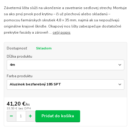
Záveterná lišta slúži na ukončenie a zavetranie sedlovej strechy. Montuje
sa ako prvý prvok pod krytinu – či už plechovú alebo skladanú –
pomocou farmárskych skrutiek 4,8 × 35 mm, najmä ak sa nepoužívajú
originálne krajové škridle. Okapový nos lišty zabezpečuje dostatočné
prekrytie fasády a zároveň ...
celý popis
Dostupnosť
Skladom
Dĺžka produktu
Farba produktu
41,20 €
/
ks
33,50 €
bez DPH
Pridať do košíka