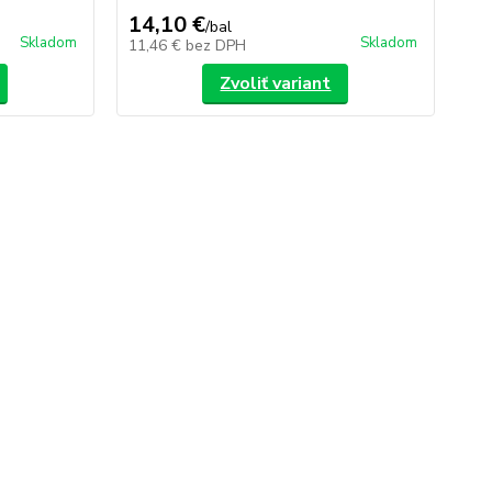
14,10 €
0,
/
bal
Skladom
Skladom
11,46 €
bez DPH
0,
Zvoliť variant