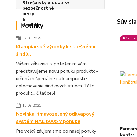
prvky a doplnky
Súvisia
Novinky
07.03.2025
TOP pro
Klampiarské výrobky k strešnému
šindľu.
Vážení zákazníci, s potešením vám
predstavujeme novú ponuku produktov
určených špeciálne na klampiarske
oplechovanie šindľových striech. Táto
produkt...
čítať celé
15.03.2021
Novinka, tmavozelený odkvapový
systém RAL 6005 v ponuke
Farmárs
Pre veľký záujem sme do našej ponuky
konštru