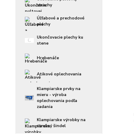
strechy
Úžľabové a prechodové
plechy
Ukončovacie plechy ku
stene
Hrebenáče
Atikové oplechovania
Klampiarske prvky na
mieru - výroba
oplechovania podľa
zadania
Klampiarske výrobky na
strešný šindel