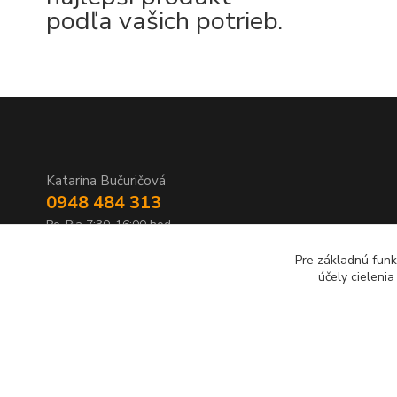
podľa vašich potrieb.
Katarína Bučuričová
0948 484 313
Po-Pia 7:30-16:00 hod
Pre základnú funk
doplnkykstrecham@gmail.com
účely cieleni