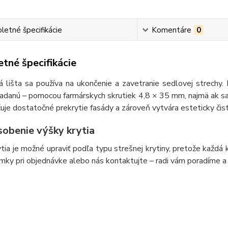
etné špecifikácie
Komentáre
0
tné špecifikácie
 lišta sa používa na ukončenie a zavetranie sedlovej strechy.
adanú – pomocou farmárskych skrutiek 4,8 × 35 mm, najmä ak sa n
je dostatočné prekrytie fasády a zároveň vytvára esteticky čist
sobenie výšky krytia
tia je možné upraviť podľa typu strešnej krytiny, pretože každá
ky pri objednávke alebo nás kontaktujte – radi vám poradíme a 