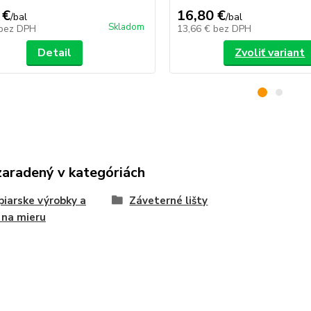
 €
16,80 €
/
bal
/
bal
Skladom
bez DPH
13,66 €
bez DPH
Detail
Zvoliť variant
zaradený v kategóriách
iarske výrobky a
Záveterné lišty
 na mieru