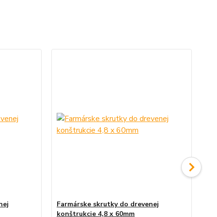
nej
Farmárske skrutky do drevenej
Kl
konštrukcie 4,8 x 60mm