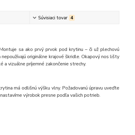
Súvisiaci tovar
4
 Montuje sa ako prvý prvok pod krytinu – či už plechovú
epoužívajú originálne krajové škridle. Okapový nos lišty
é a vizuálne príjemné zakončenie strechy.
 krytina má odlišnú výšku vlny. Požadovanú úpravu uveďte
nastavíme výrobok presne podľa vašich potrieb.