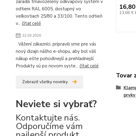
zaradili tmavozelený odkvapový systém v
16,80
odtieni RAL 6005, dostupný vo
13,66 €
veľkostiach 25/80 a 33/100. Tento odtieň
v...
čítať celé
22.03.2020
Vážení zákazníci, pripravili sme pre vás
nový dizajn nášho e-shopu, aby bol váš
nákup ešte pohodlnejší a prehľadnejší.
Produkty sú po novom syste...
čítať celé
Tovar 
Zobraziť všetky novinky
Klamp
prvky
Neviete si vybrať?
Kontaktujte nás.
Odporučíme vám
najlepší produkt