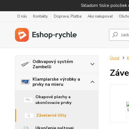
Skladom tisíce položiek
O nás
Kontakty
Doprava, Platba
Ako nakupovať
Obch
Úvod
K
Odkvapový systém
Zambelli
Záve
Klampiarske výrobky a
prvky na mieru
Okapové plechy a
ukončovacie prvky
Záveterné lišty
Ukončenie pultovej