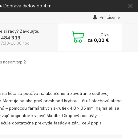
 • Doprava dielov do 4 m
Prihlásenie
e si rady? Zavolajte.
0
ks
 484 313
za
0,00 €
 7:30-16:00 hod
 s nosom typ 2
rná lišta sa používa na ukončenie a zavetranie sedlovej
y. Montuje sa ako prvý prvok pod krytinu – či už plechovú alebo
nú – pomocou farmárskych skrutiek 4,8 × 35 mm, najmä ak sa
vajú originálne krajové škridle. Okapový nos lišty
ečuje dostatočné prekrytie fasády a zár...
celý popis