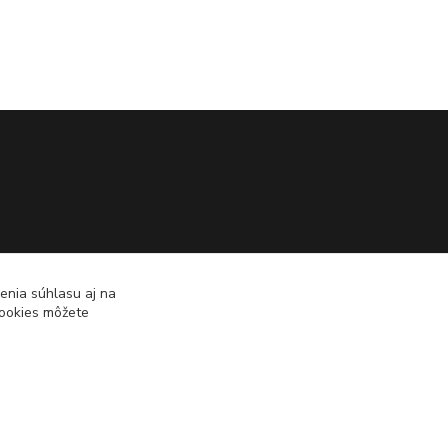
enia súhlasu aj na
cookies môžete
Vytvorené na
Eshop-rychlo.sk