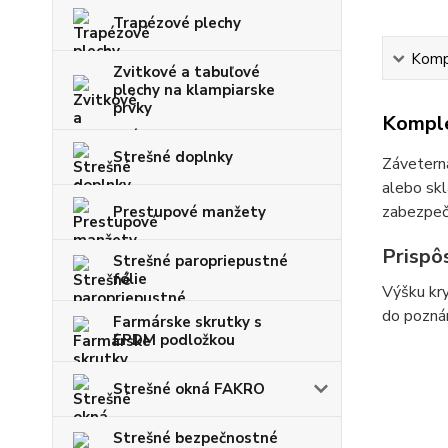
Trapézové plechy
Kompl
Zvitkové a tabuľové
plechy na klampiarske
prvky
Komple
Strešné doplnky
Záveterná
alebo skl
zabezpeču
Prestupové manžety
Prispô
Strešné paropriepustné
fólie
Výšku kry
do poznám
Farmárske skrutky s
EPDM podložkou
Strešné okná FAKRO
Strešné bezpečnostné