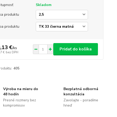
tupnosť
Skladom
ka produktu
ba produktu
,13 €
/
ks
Pridať do košíka
37 €
bez DPH
roduktu:
405
Výroba na mieru do
Bezplatná odborná
48 hodín
konzultácia
Presné rozmery bez
Zavolajte - poradíme
kompromisov
hneď