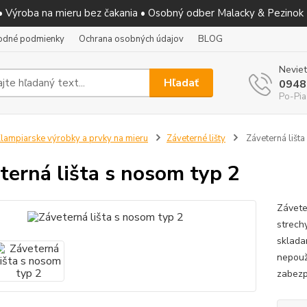
 • Výroba na mieru bez čakania • Osobný odber Malacky & Pezinok
odné podmienky
Ochrana osobných údajov
BLOG
Neviet
Hľadať
0948
Po-Pia
lampiarske výrobky a prvky na mieru
Záveterné lišty
Záveterná lišta
terná lišta s nosom typ 2
Závete
strech
sklada
nepouží
zabezp