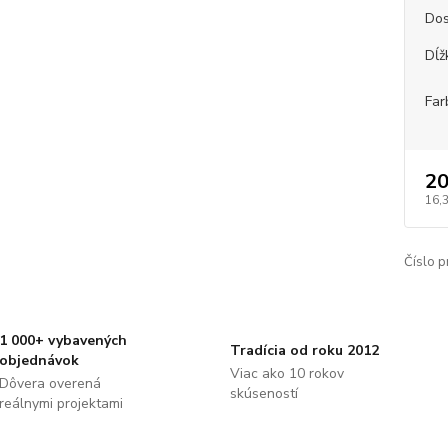
Dos
Dĺž
Far
20
16,
Číslo p
1 000+ vybavených
Tradícia od roku 2012
objednávok
Viac ako 10 rokov
Dôvera overená
skúseností
reálnymi projektami