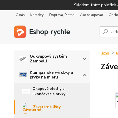
Skladom tisíce položiek
O nás
Kontakty
Doprava, Platba
Ako nakupovať
Obch
Úvod
K
Odkvapový systém
Zambelli
Záve
Klampiarske výrobky a
prvky na mieru
Okapové plechy a
ukončovacie prvky
Záveterné lišty