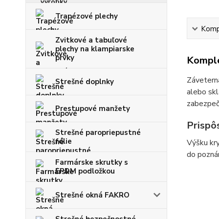
Trapézové plechy
Kompl
Zvitkové a tabuľové
plechy na klampiarske
prvky
Komple
Záveterná
Strešné doplnky
alebo skl
zabezpeču
Prestupové manžety
Prispô
Strešné paropriepustné
fólie
Výšku kry
do poznám
Farmárske skrutky s
EPDM podložkou
Strešné okná FAKRO