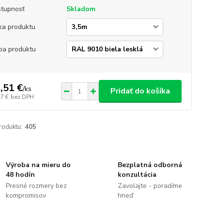
tupnosť
Skladom
ka produktu
ba produktu
,51 €
/
ks
Pridať do košíka
37 €
bez DPH
roduktu:
405
Výroba na mieru do
Bezplatná odborná
48 hodín
konzultácia
Presné rozmery bez
Zavolajte - poradíme
kompromisov
hneď