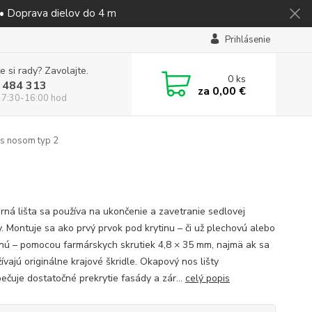
 • Doprava dielov do 4 m
Prihlásenie
e si rady? Zavolajte.
0
ks
 484 313
za
0,00 €
 7:30-16:00 hod
 s nosom typ 2
rná lišta sa používa na ukončenie a zavetranie sedlovej
y. Montuje sa ako prvý prvok pod krytinu – či už plechovú alebo
nú – pomocou farmárskych skrutiek 4,8 × 35 mm, najmä ak sa
vajú originálne krajové škridle. Okapový nos lišty
ečuje dostatočné prekrytie fasády a zár...
celý popis