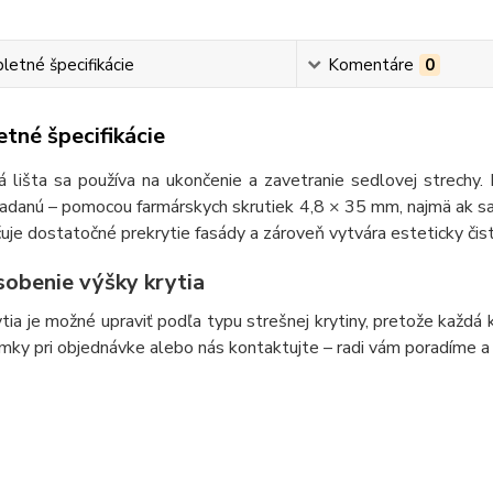
etné špecifikácie
Komentáre
0
tné špecifikácie
 lišta sa používa na ukončenie a zavetranie sedlovej strechy.
adanú – pomocou farmárskych skrutiek 4,8 × 35 mm, najmä ak sa n
je dostatočné prekrytie fasády a zároveň vytvára esteticky čist
sobenie výšky krytia
tia je možné upraviť podľa typu strešnej krytiny, pretože každá
ky pri objednávke alebo nás kontaktujte – radi vám poradíme a 