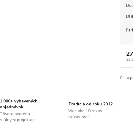
Dos
Dĺž
Far
27
22,
Číslo p
1 000+ vybavených
Tradícia od roku 2012
objednávok
Viac ako 10 rokov
Dôvera overená
skúseností
reálnymi projektami