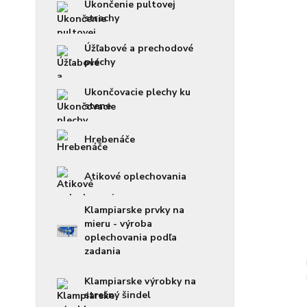
Ukončenie pultovej
strechy
Úžľabové a prechodové
plechy
Ukončovacie plechy ku
stene
Hrebenáče
Atikové oplechovania
Klampiarske prvky na
mieru - výroba
oplechovania podľa
zadania
Klampiarske výrobky na
strešný šindel