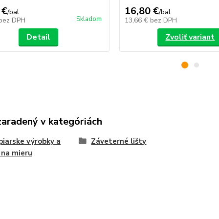
 €
16,80 €
/
bal
/
bal
Skladom
bez DPH
13,66 €
bez DPH
Detail
Zvoliť variant
zaradený v kategóriách
iarske výrobky a
Záveterné lišty
 na mieru