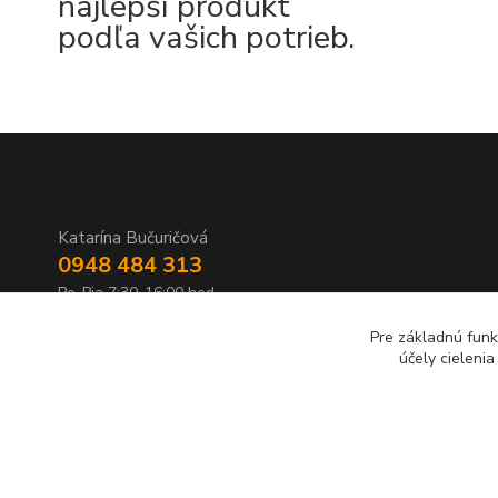
najlepší produkt
podľa vašich potrieb.
Katarína Bučuričová
0948 484 313
Po-Pia 7:30-16:00 hod
Pre základnú funk
doplnkykstrecham@gmail.com
účely cieleni