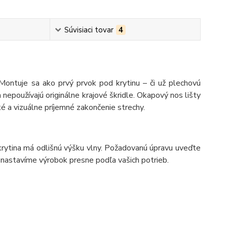
Súvisiaci tovar
4
 Montuje sa ako prvý prvok pod krytinu – či už plechovú
epoužívajú originálne krajové škridle. Okapový nos lišty
é a vizuálne príjemné zakončenie strechy.
 krytina má odlišnú výšku vlny. Požadovanú úpravu uveďte
nastavíme výrobok presne podľa vašich potrieb.