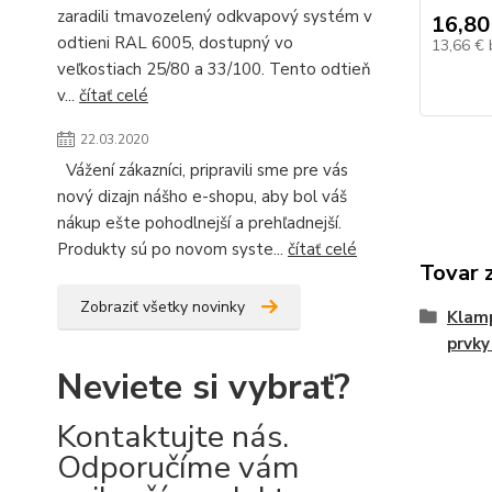
zaradili tmavozelený odkvapový systém v
16,80
odtieni RAL 6005, dostupný vo
13,66 €
veľkostiach 25/80 a 33/100. Tento odtieň
v...
čítať celé
22.03.2020
Vážení zákazníci, pripravili sme pre vás
nový dizajn nášho e-shopu, aby bol váš
nákup ešte pohodlnejší a prehľadnejší.
Produkty sú po novom syste...
čítať celé
Tovar 
Zobraziť všetky novinky
Klamp
prvky
Neviete si vybrať?
Kontaktujte nás.
Odporučíme vám