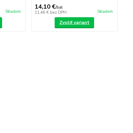
14,10 €
0,
/
bal
Skladom
Skladom
11,46 €
bez DPH
0,
Zvoliť variant