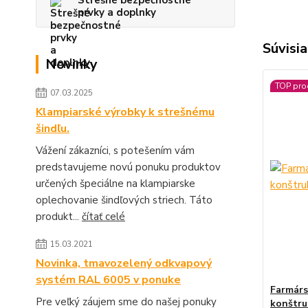
Strešné bezpečnostné
prvky a doplnky
Súvisia
Novinky
TOP pro
07.03.2025
Klampiarské výrobky k strešnému
šindľu.
Vážení zákazníci, s potešením vám
predstavujeme novú ponuku produktov
určených špeciálne na klampiarske
oplechovanie šindľových striech. Táto
produkt...
čítať celé
15.03.2021
Novinka, tmavozelený odkvapový
systém RAL 6005 v ponuke
Farmárs
Pre veľký záujem sme do našej ponuky
konštru