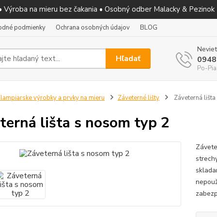
 • Výroba na mieru bez čakania • Osobný odber Malacky & Pezinok
odné podmienky
Ochrana osobných údajov
BLOG
Neviet
Hľadať
0948
Po-Pia
lampiarske výrobky a prvky na mieru
Záveterné lišty
Záveterná lišta
terná lišta s nosom typ 2
Závete
strech
sklada
nepouží
zabezp