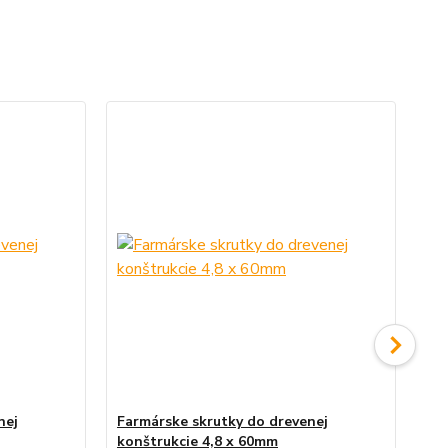
nej
Farmárske skrutky do drevenej
Kl
konštrukcie 4,8 x 60mm