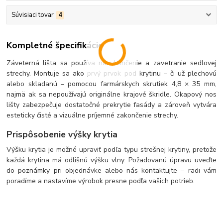
Súvisiaci tovar
4
Kompletné špecifikácie
Záveterná lišta sa používa na ukončenie a zavetranie sedlovej
strechy. Montuje sa ako prvý prvok pod krytinu – či už plechovú
alebo skladanú – pomocou farmárskych skrutiek 4,8 × 35 mm,
najmä ak sa nepoužívajú originálne krajové škridle. Okapový nos
lišty zabezpečuje dostatočné prekrytie fasády a zároveň vytvára
esteticky čisté a vizuálne príjemné zakončenie strechy.
Prispôsobenie výšky krytia
Výšku krytia je možné upraviť podľa typu strešnej krytiny, pretože
každá krytina má odlišnú výšku vlny. Požadovanú úpravu uveďte
do poznámky pri objednávke alebo nás kontaktujte – radi vám
poradíme a nastavíme výrobok presne podľa vašich potrieb.