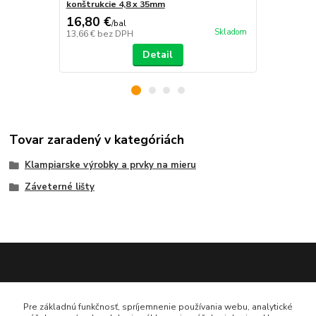
konštrukcie 4,8 x 35mm
konštrukcie
16,80 €
16,80 €
/
bal
/
b
Skladom
13,66 €
bez DPH
13,66 €
bez 
Detail
Tovar zaradený v kategóriách
Klampiarske výrobky a prvky na mieru
Záveterné lišty
Katarína Bučuričová
Pre základnú funkčnosť, spríjemnenie používania webu, analytické
0948 484 313