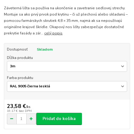
Záveterná lišta sa používa na ukončenie a zavetranie sedlovej strechy.
Montuje sa ako prvý prvok pod krytinu – či už plechovú alebo skladanú –
pomocou farmárskych skrutiek 4,8 × 35 mm, najmä ak sa nepoužívajú
originálne krajové škridle. Okapový nos lišty zabezpečuje dostatočné
prekrytie fasády a zár...
celý popis
Dostupnosť
Skladom
Dĺžka produktu
Farba produktu
23,58 €
/
ks
19,17 €
bez DPH
Pridať do košíka