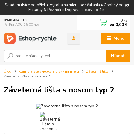
Skladom tisíce položiek • Výroba na mieru bez čakania • Osobný odber
Malacky & Pezinok • Doprava dielov do 4 m
0
ks
0948 484 313
za
0,00 €
Po-Pia 7:30-16:00 hod
Menu
Hľadať
Úvod
Klampiarske výrobky a prvky na mieru
Záveterné lišty
Záveterná lišta s nosom typ 2
Záveterná lišta s nosom typ 2