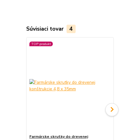
Súvisiaci tovar
4
TOP produkt
Farmárske skrutky do drevenej
Farmárske s