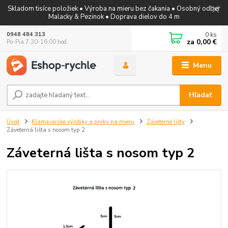
Skladom tisíce položiek • Výroba na mieru bez čakania • Osobný odber
Malacky & Pezinok • Doprava dielov do 4 m
0
ks
0948 484 313
za
0,00 €
Po-Pia 7:30-16:00 hod
Menu
Hľadať
Úvod
Klampiarske výrobky a prvky na mieru
Záveterné lišty
Záveterná lišta s nosom typ 2
Záveterná lišta s nosom typ 2