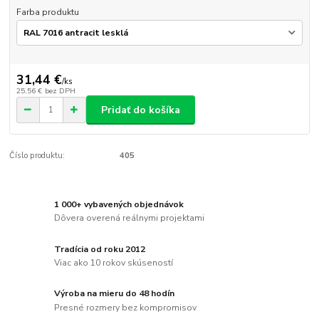
Farba produktu
31,44 €
/
ks
25,56 €
bez DPH
Pridať do košíka
Číslo produktu:
405
1 000+ vybavených objednávok
Dôvera overená reálnymi projektami
Tradícia od roku 2012
Viac ako 10 rokov skúseností
Výroba na mieru do 48 hodín
Presné rozmery bez kompromisov