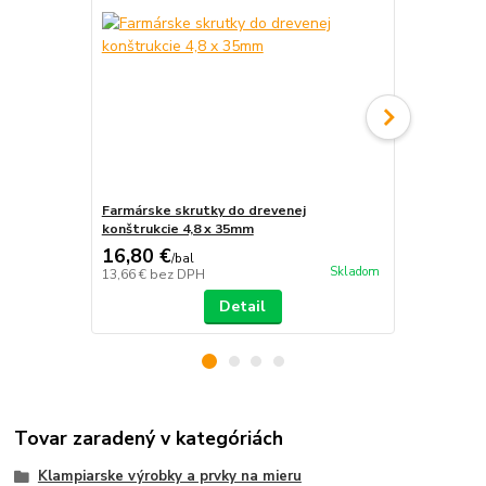
Farmárske skrutky do drevenej
Farmárske s
konštrukcie 4,8 x 35mm
konštrukcie
16,80 €
16,80 €
/
bal
/
b
Skladom
13,66 €
bez DPH
13,66 €
bez 
Detail
Tovar zaradený v kategóriách
Klampiarske výrobky a prvky na mieru