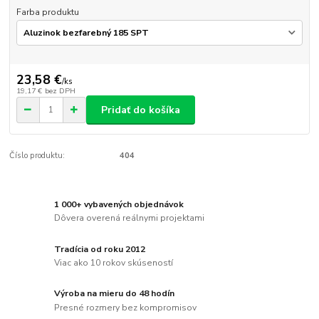
Farba produktu
23,58 €
/
ks
19,17 €
bez DPH
Pridať do košíka
Číslo produktu:
404
1 000+ vybavených objednávok
Dôvera overená reálnymi projektami
Tradícia od roku 2012
Viac ako 10 rokov skúseností
Výroba na mieru do 48 hodín
Presné rozmery bez kompromisov