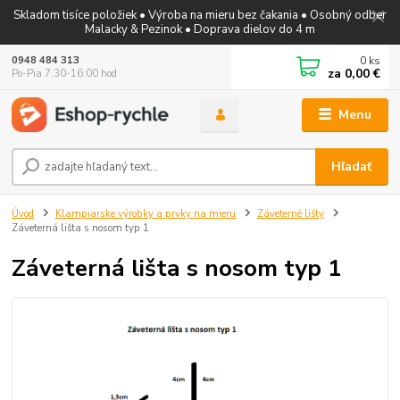
Skladom tisíce položiek • Výroba na mieru bez čakania • Osobný odber
Malacky & Pezinok • Doprava dielov do 4 m
0
ks
0948 484 313
za
0,00 €
Po-Pia 7:30-16:00 hod
Menu
Hľadať
Úvod
Klampiarske výrobky a prvky na mieru
Záveterné lišty
Záveterná lišta s nosom typ 1
Záveterná lišta s nosom typ 1