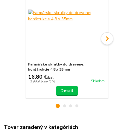
Farmárske skrutky do drevenej
Farmárske s
konštrukcie 4,8 x 35mm
konštrukcie
16,80 €
16,80 €
/
bal
/
b
Skladom
13,66 €
bez DPH
13,66 €
bez 
Detail
Tovar zaradený v kategóriách