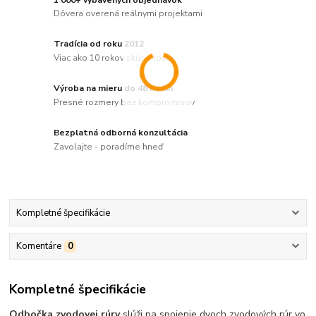
Dôvera overená reálnymi projektami
Tradícia od roku 2012
Viac ako 10 rokov skúseností
Výroba na mieru do 48 hodín
Presné rozmery bez kompromisov
Bezplatná odborná konzultácia
Zavolajte - poradíme hneď
Kompletné špecifikácie
Komentáre
0
Kompletné špecifikácie
Odbočka zvodovej rúry
slúži na spojenie dvoch zvodových rúr vo