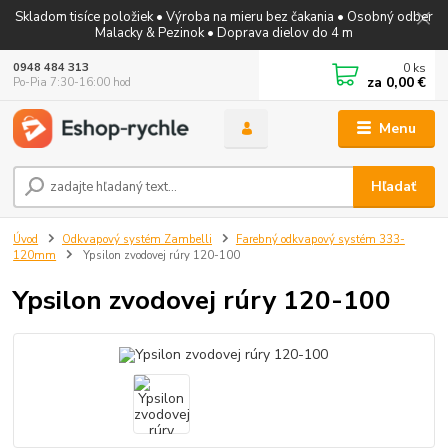
Skladom tisíce položiek • Výroba na mieru bez čakania • Osobný odber
Malacky & Pezinok • Doprava dielov do 4 m
0
ks
0948 484 313
za
0,00 €
Po-Pia 7:30-16:00 hod
Menu
Hľadať
Úvod
Odkvapový systém Zambelli
Farebný odkvapový systém 333-
120mm
Ypsilon zvodovej rúry 120-100
Ypsilon zvodovej rúry 120-100