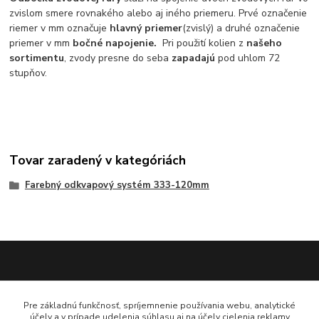
zvislom smere rovnakého alebo aj iného priemeru. Prvé označenie
riemer v mm označuje
hlavný priemer
(zvislý) a druhé označenie
priemer v mm
bočné napojenie.
Pri použití kolien z
našeho
sortimentu
, zvody presne do seba
zapadajú
pod uhlom 72
stupňov.
Tovar zaradený v kategóriách
Farebný odkvapový systém 333-120mm
Katarína Bučuričová
Pre základnú funkčnosť, spríjemnenie používania webu, analytické
0948 484 313
účely a v prípade udelenia súhlasu aj na účely cielenia reklamy