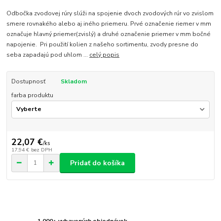
Odbočka zvodovej rúry slúži na spojenie dvoch zvodových rúr vo zvislom
smere rovnakého alebo aj iného priemeru. Prvé označenie riemer v mm
označuje hlavný priemer(zvislý) a druhé označenie priemer v mm bočné
napojenie. Pri použití kolien z našeho sortimentu, zvody presne do
seba zapadajú pod uhlom ...
celý popis
Dostupnosť
Skladom
farba produktu
22,07 €
/
ks
17,94 €
bez DPH
Pridať do košíka
1 000+ vybavených objednávok