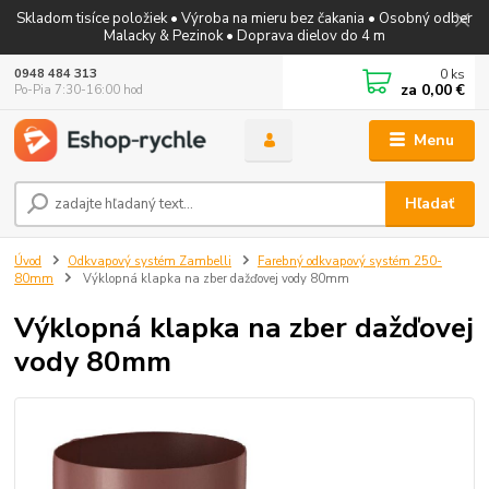
Skladom tisíce položiek • Výroba na mieru bez čakania • Osobný odber
Malacky & Pezinok • Doprava dielov do 4 m
0
ks
0948 484 313
za
0,00 €
Po-Pia 7:30-16:00 hod
Menu
Hľadať
Úvod
Odkvapový systém Zambelli
Farebný odkvapový systém 250-
80mm
Výklopná klapka na zber dažďovej vody 80mm
Výklopná klapka na zber dažďovej
vody 80mm