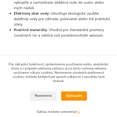
vyklopíte a zachytávate dažďovú vodu do sudov alebo
iných nádob.
Efektívny zber vody:
Umožňuje ekologické využitie
dažďovej vody pre záhradu, polievanie alebo iné praktické
účely.
Kvalitné materiály:
Vhodná pre štandardné priemery
zvodových rúr a odolná voči poveternostným vplyvom.
Tovar zaradený v kategóriách
Pre základnú funkčnosť, spríjemnenie používania webu, analytické
účely a v prípade udelenia súhlasu aj na účely cielenia reklamy
Farebný odkvapový systém 250-80mm
využívame súbory cookies. Nastavenie vlastných preferencií
cookies môžete kedykoľvek upraviť odkazom v spodnej časti
Farebný odkvapový systém 280-80mm
stránok.
Súhlasím
Nastavenia
Súhlas môžete odmietnuť
tu
.