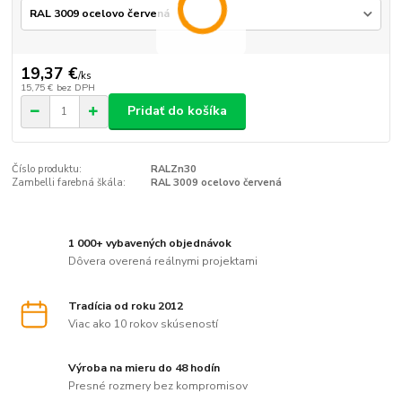
19,37 €
/
ks
15,75 €
bez DPH
Pridať do košíka
Číslo produktu:
RALZn30
Zambelli farebná škála:
RAL 3009 ocelovo červená
1 000+ vybavených objednávok
Dôvera overená reálnymi projektami
Tradícia od roku 2012
Viac ako 10 rokov skúseností
Výroba na mieru do 48 hodín
Presné rozmery bez kompromisov