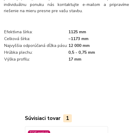
individuálnu ponuku nás kontaktujte e-mailom a pripravíme
riešenie na mieru presne pre vašu stavbu.
Efektívna šírka:
1125 mm
Celková šírka:
~1173 mm
Najvyššia odporúčaná dĺžka pásu:
12 000 mm
Hrúbka plechu:
0,5 - 0,75 mm
Výška profilu:
17 mm
Súvisiaci tovar
1
TOP produkt