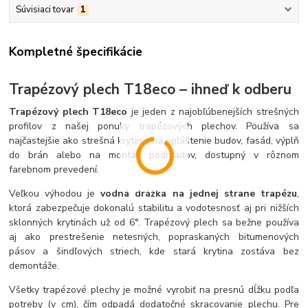
Súvisiaci tovar
1
Kompletné špecifikácie
Trapézový plech T18eco – ihneď k odberu
Trapézový plech T18eco
je jeden z najobľúbenejších strešných
profilov z našej ponuky trapézových plechov. Používa sa
najčastejšie ako strešná krytina, na opláštenie budov, fasád, výplň
do brán alebo na montáž podhľadov, dostupný v rôznom
farebnom prevedení.
Veľkou výhodou je
vodná drážka na jednej strane trapézu
,
ktorá zabezpečuje dokonalú stabilitu a vodotesnosť aj pri nižších
sklonných krytinách už od 6°. Trapézový plech sa bežne používa
aj ako prestrešenie netesných, popraskaných bitumenových
pásov a šindľových striech, kde stará krytina zostáva bez
demontáže.
Všetky trapézové plechy je možné vyrobiť na presnú dĺžku podľa
potreby (v cm), čím odpadá dodatočné skracovanie plechu. Pre