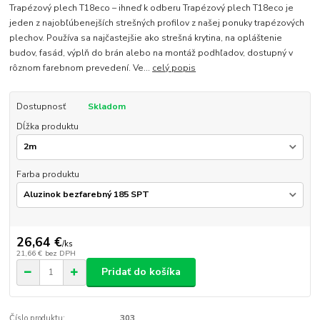
Trapézový plech T18eco – ihneď k odberu Trapézový plech T18eco je
jeden z najobľúbenejších strešných profilov z našej ponuky trapézových
plechov. Používa sa najčastejšie ako strešná krytina, na opláštenie
budov, fasád, výplň do brán alebo na montáž podhľadov, dostupný v
rôznom farebnom prevedení. Ve...
celý popis
Dostupnosť
Skladom
Dĺžka produktu
Farba produktu
26,64 €
/
ks
21,66 €
bez DPH
Pridať do košíka
Číslo produktu:
303