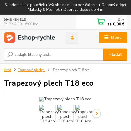
Skladom tisíce položiek • Výroba na mieru bez čakania • Osobný odber
Malacky & Pezinok • Doprava dielov do 4 m
0
ks
0948 484 313
za
0,00 €
Po-Pia 7:30-16:00 hod
Menu
Hľadať
Úvod
Trapézové plechy
Trapezový plech T18 eco
Trapezový plech T18 eco