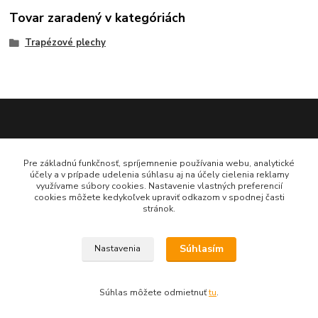
Tovar zaradený v kategóriách
Trapézové plechy
Katarína Bučuričová
Pre základnú funkčnosť, spríjemnenie používania webu, analytické
0948 484 313
účely a v prípade udelenia súhlasu aj na účely cielenia reklamy
Po-Pia 7:30-16:00 hod
využívame súbory cookies. Nastavenie vlastných preferencií
cookies môžete kedykoľvek upraviť odkazom v spodnej časti
stránok.
doplnkykstrecham@gmail.com
Súhlasím
Nastavenia
Vytvorené na
Eshop-rychlo.sk
Súhlas môžete odmietnuť
tu
.
www.doplnkykstrecham.sk