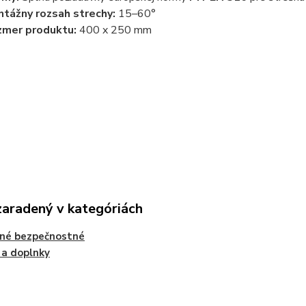
tážny rozsah strechy:
15–60°
zmer produktu:
400 x 250 mm
zaradený v kategóriách
šné bezpečnostné
 a doplnky