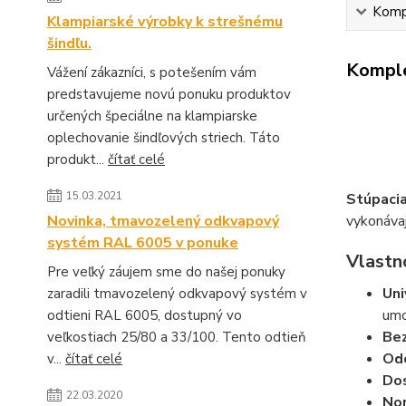
Kompl
Klampiarské výrobky k strešnému
šindľu.
Komple
Vážení zákazníci, s potešením vám
predstavujeme novú ponuku produktov
určených špeciálne na klampiarske
oplechovanie šindľových striech. Táto
produkt...
čítať celé
15.03.2021
Stúpaci
Novinka, tmavozelený odkvapový
vykonávaj
systém RAL 6005 v ponuke
Vlastno
Pre veľký záujem sme do našej ponuky
Uni
zaradili tmavozelený odkvapový systém v
umo
odtieni RAL 6005, dostupný vo
Bez
veľkostiach 25/80 a 33/100. Tento odtieň
Odo
v...
čítať celé
Dos
22.03.2020
No