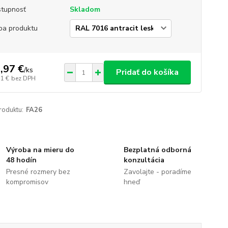
tupnosť
Skladom
ba produktu
,97 €
/
ks
Pridať do košíka
51 €
bez DPH
roduktu:
FA26
Výroba na mieru do
Bezplatná odborná
48 hodín
konzultácia
Presné rozmery bez
Zavolajte - poradíme
kompromisov
hneď