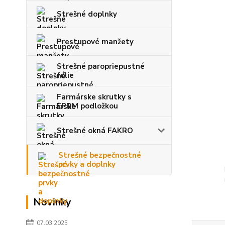
Strešné doplnky
Prestupové manžety
Strešné paropriepustné
fólie
Farmárske skrutky s
EPDM podložkou
Strešné okná FAKRO
Strešné bezpečnostné
prvky a doplnky
Novinky
07.03.2025