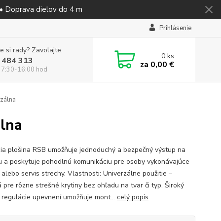
 • Doprava dielov do 4 m
Prihlásenie
e si rady? Zavolajte.
0
ks
 484 313
za
0,00 €
 7:30-16:00 hod
rzálna
álna
ia plošina RSB umožňuje jednoduchý a bezpečný výstup na
u a poskytuje pohodlnú komunikáciu pre osoby vykonávajúce
alebo servis strechy. Vlastnosti: Univerzálne použitie –
 pre rôzne strešné krytiny bez ohľadu na tvar či typ. Široký
 regulácie upevnení umožňuje mont...
celý popis