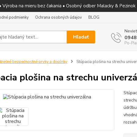
 • Výroba na mieru bez čakania • Osobný odber Malacky & Pezinok
odné podmienky
Ochrana osobných údajov
BLOG
Neviet
Hľadať
0948
Po-Pia
trešné bezpečnostné prvky a doplnky
Stúpacia plošina na strechu unive
acia plošina na strechu univerz
Stúpac
strech
údržbu 
vhodná
rozsah