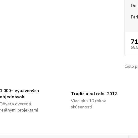
Dos
Far
71
58,
Číslo p
1 000+ vybavených
Tradícia od roku 2012
objednávok
Viac ako 10 rokov
Dôvera overená
skúseností
reálnymi projektami