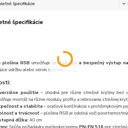
etné špecifikácie
tné špecifikácie
a plošina RSB
umožňuje
jednoduchý a bezpečný výstup na
úce údržbu alebo servis strechy.
sti:
verzálne použitie
– vhodná pre rôzne strešné krytiny bez oh
žňuje montáž na rôzne moduly, profily a rebrovania strešnej kryti
pečnosť a stabilita
– oceľová konštrukcia s protišmykovým pov
lnosť a trvácnosť
– plošina RSB je odolná voči poveternostný
tupná dĺžka:
40 cm
rmy:
Spĺňa požiadavky európskej normy
PN-EN 516
pre strešnú