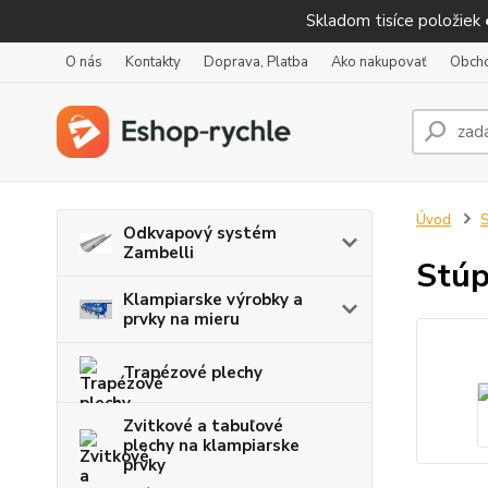
Skladom tisíce položiek
O nás
Kontakty
Doprava, Platba
Ako nakupovať
Obch
Úvod
S
Odkvapový systém
Zambelli
Stúp
Klampiarske výrobky a
prvky na mieru
Trapézové plechy
Zvitkové a tabuľové
plechy na klampiarske
prvky