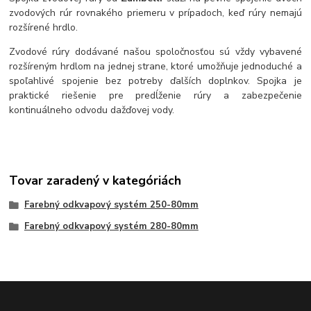
zvodových rúr rovnakého priemeru v prípadoch, keď rúry nemajú
rozšírené hrdlo.
Zvodové rúry dodávané našou spoločnosťou sú vždy vybavené
rozšíreným hrdlom na jednej strane, ktoré umožňuje jednoduché a
spoľahlivé spojenie bez potreby ďalších doplnkov. Spojka je
praktické riešenie pre predĺženie rúry a zabezpečenie
kontinuálneho odvodu dažďovej vody.
Tovar zaradený v kategóriách
Farebný odkvapový systém 250-80mm
Farebný odkvapový systém 280-80mm