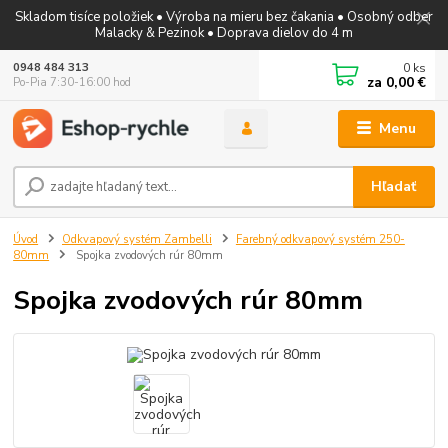
Skladom tisíce položiek • Výroba na mieru bez čakania • Osobný odber
Malacky & Pezinok • Doprava dielov do 4 m
0
ks
0948 484 313
za
0,00 €
Po-Pia 7:30-16:00 hod
Menu
Hľadať
Úvod
Odkvapový systém Zambelli
Farebný odkvapový systém 250-
80mm
Spojka zvodových rúr 80mm
Spojka zvodových rúr 80mm