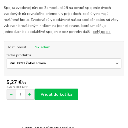
Spojka zvodovej rúry od Zambelli slúži na pevné spojenie dvoch
zvodových rúr rovnakého priemeru v prípadoch, keď rúry nemajú
rozšírené hrdlo. Zvodové rúry dodávané našou spoločnosťou sú vždy
vybavené rozšíreným hrdlom na jednej strane, ktoré umožňuje
jednoduché a spoľahlivé spojenie bez potreby ďalš...
celý popis
Dostupnosť
Skladom
farba produktu
5,27 €
/
ks
4,28 €
bez DPH
Pridať do košíka
1 000+ vybavených objednávok