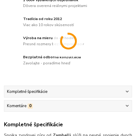
Dôvera overená reálnymi projektami
Tradícia od roku 2012
Viac ako 10 rokov skúseností
Výroba na mieru do 48 hodín
Presné rozmery bez kompromisov
Bezplatná odborná konzultácia
Zavolajte - poradíme hneď
Kompletné špecifikácie
Komentáre
0
Kompletné špecifikácie
Spojka zvodovej rúry od
Zambelli
slúži na pevné spojenie dvoch