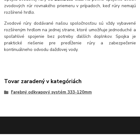
zvodových rúr rovnakého priemeru v prípadoch, keď rúry nemajú
rozšírené hrdlo.
Zvodové rúry dodávané našou spoločnosťou sú vždy vybavené
rozšíreným hrdlom na jednej strane, ktoré umožňuje jednoduché a
spoľahlivé spojenie bez potreby ďalších doplnkov. Spojka je
praktické riešenie pre predĺženie rúry a zabezpečenie
kontinuálneho odvodu dažďovej vody.
Tovar zaradený v kategóriách
Farebný odkvapový systém 333-120mm