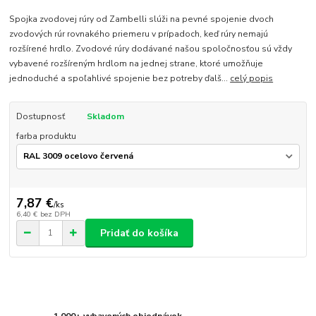
Spojka zvodovej rúry od Zambelli slúži na pevné spojenie dvoch
zvodových rúr rovnakého priemeru v prípadoch, keď rúry nemajú
rozšírené hrdlo. Zvodové rúry dodávané našou spoločnosťou sú vždy
vybavené rozšíreným hrdlom na jednej strane, ktoré umožňuje
jednoduché a spoľahlivé spojenie bez potreby ďalš...
celý popis
Dostupnosť
Skladom
farba produktu
7,87 €
/
ks
6,40 €
bez DPH
Pridať do košíka
1 000+ vybavených objednávok