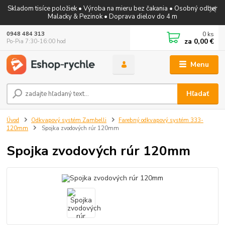
Skladom tisíce položiek • Výroba na mieru bez čakania • Osobný odber
Malacky & Pezinok • Doprava dielov do 4 m
0
ks
0948 484 313
za
0,00 €
Po-Pia 7:30-16:00 hod
Menu
Hľadať
Úvod
Odkvapový systém Zambelli
Farebný odkvapový systém 333-
120mm
Spojka zvodových rúr 120mm
Spojka zvodových rúr 120mm