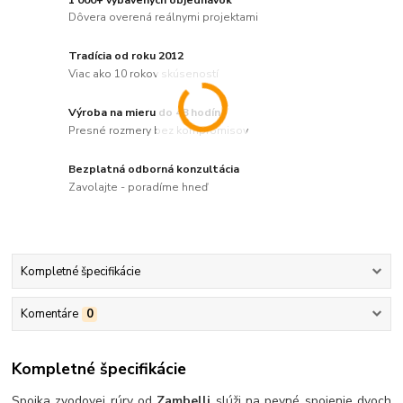
Dôvera overená reálnymi projektami
Tradícia od roku 2012
Viac ako 10 rokov skúseností
Výroba na mieru do 48 hodín
Presné rozmery bez kompromisov
Bezplatná odborná konzultácia
Zavolajte - poradíme hneď
Kompletné špecifikácie
Komentáre
0
Kompletné špecifikácie
Spojka zvodovej rúry od
Zambelli
slúži na pevné spojenie dvoch