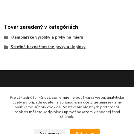
Tovar zaradený v kategóriách
Klampiarske výrobky a prvky na mieru
Strešné bezpečnostné prvky a doplnky
Katarína Bučuričová
Pre základnú funkčnosť, spríjemnenie používania webu, analytické
0948 484 313
účely a v prípade udelenia súhlasu aj na účely cielenia reklamy
Po-Pia 7:30-16:00 hod
využívame súbory cookies. Nastavenie vlastných preferencií
cookies môžete kedykoľvek upraviť odkazom v spodnej časti
stránok.
doplnkykstrecham@gmail.com
Súhlasím
Nastavenia