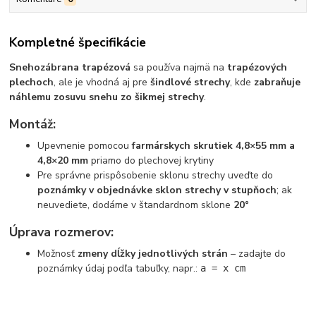
Kompletné špecifikácie
Snehozábrana trapézová
sa používa najmä na
trapézových
plechoch
, ale je vhodná aj pre
šindlové strechy
, kde
zabraňuje
náhlemu zosuvu snehu zo šikmej strechy
.
Montáž:
Upevnenie pomocou
farmárskych skrutiek 4,8×55 mm a
4,8×20 mm
priamo do plechovej krytiny
Pre správne prispôsobenie sklonu strechy uveďte do
poznámky v objednávke sklon strechy v stupňoch
; ak
neuvediete, dodáme v štandardnom sklone
20°
Úprava rozmerov:
Možnosť
zmeny dĺžky jednotlivých strán
– zadajte do
poznámky údaj podľa tabuľky, napr.:
a = x cm