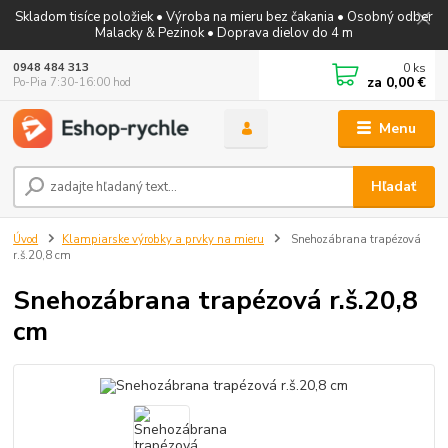
Skladom tisíce položiek • Výroba na mieru bez čakania • Osobný odber
Malacky & Pezinok • Doprava dielov do 4 m
0
ks
0948 484 313
za
0,00 €
Po-Pia 7:30-16:00 hod
Menu
Hľadať
Úvod
Klampiarske výrobky a prvky na mieru
Snehozábrana trapézová
r.š.20,8 cm
Snehozábrana trapézová r.š.20,8
cm