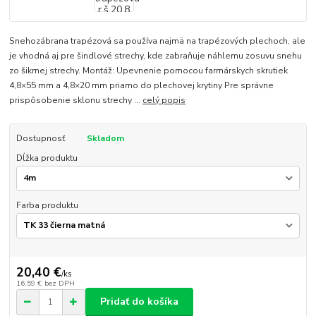
Snehozábrana trapézová sa používa najmä na trapézových plechoch, ale
je vhodná aj pre šindlové strechy, kde zabraňuje náhlemu zosuvu snehu
zo šikmej strechy. Montáž: Upevnenie pomocou farmárskych skrutiek
4,8×55 mm a 4,8×20 mm priamo do plechovej krytiny Pre správne
prispôsobenie sklonu strechy ...
celý popis
Dostupnosť
Skladom
Dĺžka produktu
Farba produktu
20,40 €
/
ks
16,59 €
bez DPH
Pridať do košíka