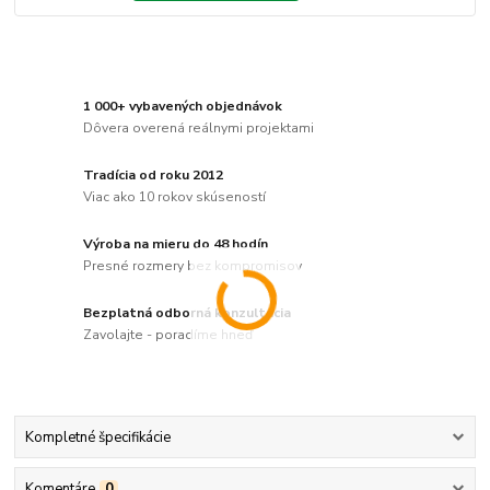
1 000+ vybavených objednávok
Dôvera overená reálnymi projektami
Tradícia od roku 2012
Viac ako 10 rokov skúseností
Výroba na mieru do 48 hodín
Presné rozmery bez kompromisov
Bezplatná odborná konzultácia
Zavolajte - poradíme hneď
Kompletné špecifikácie
Komentáre
0