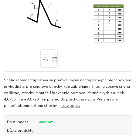
Snehozábrana trapézová sa používa najmä na trapézových plechoch, ale
je vhodná aj pre šindlové strechy, kde zabraňuje náhlemu zosuvu snehu
zo šikmej strechy. Montáž: Upevnenie pomocou farmárskych skrutiek
4,8×55 mm a 4,8×20 mm priamo do plechovej krytiny Pre správne
prispôsobenie sklonu strechy ...
celý popis
Dostupnosť
Skladom
Dĺžka produktu