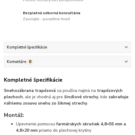
Presné rozmery bez kompromisov
Bezplatná odborná konzultácia
Zavolajte - poradíme hneď
Kompletné špecifikácie
Komentáre
0
Kompletné špecifikácie
Snehozábrana trapézová
sa používa najmä na
trapézových
plechoch
, ale je vhodná aj pre
šindlové strechy
, kde
zabraňuje
náhlemu zosuvu snehu zo šikmej strechy
.
Montáž:
Upevnenie pomocou
farmárskych skrutiek 4,8×55 mm a
4,8×20 mm
priamo do plechovej krytiny