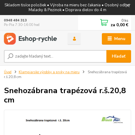
Skladom tisíce položiek • Výroba na mieru bez čakania • Osobný odber
Malacky & Pezinok • Doprava dielov do 4 m
0
ks
0948 484 313
za
0,00 €
Po-Pia 7:30-16:00 hod
Menu
Hľadať
Úvod
Klampiarske výrobky a prvky na mieru
Snehozábrana trapézová
r.š.20,8 cm
Snehozábrana trapézová r.š.20,8
cm