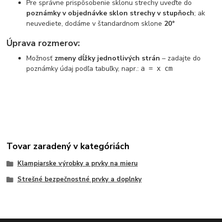
Pre správne prispôsobenie sklonu strechy uveďte do
poznámky v objednávke sklon strechy v stupňoch
; ak
neuvediete, dodáme v štandardnom sklone
20°
Úprava rozmerov:
Možnosť
zmeny dĺžky jednotlivých strán
– zadajte do
poznámky údaj podľa tabuľky, napr.:
a = x cm
Tovar zaradený v kategóriách
Klampiarske výrobky a prvky na mieru
Strešné bezpečnostné prvky a doplnky