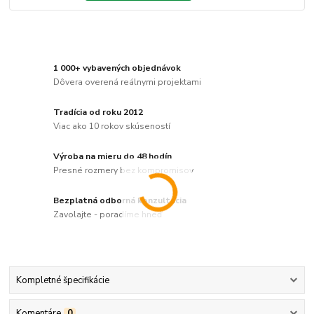
1 000+ vybavených objednávok
Dôvera overená reálnymi projektami
Tradícia od roku 2012
Viac ako 10 rokov skúseností
Výroba na mieru do 48 hodín
Presné rozmery bez kompromisov
Bezplatná odborná konzultácia
Zavolajte - poradíme hneď
Kompletné špecifikácie
Komentáre
0