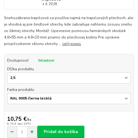
Snehozábrana trapézová sa používa najmä na trapézových plechoch, ale
je vhodná aj pre šindlové strechy, kde zabraňuje náhlemu zosuvu snehu
zo šikmej strechy. Montáž: Upevnenie pomocou farmárskych skrutiek
4,8×55 mm a 4,8×20 mm priamo do plechovej krytiny Pre správne
prispôsobenie sklonu strechy ...
celý popis
Dostupnosť
Skladom
Dĺžka produktu
Farba produktu
10,75 €
/
ks
8,74 €
bez DPH
Pridať do košíka