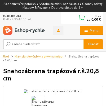
Skladom tisíce položiek • Výroba na mieru bez čakania • Osobný odber
Malacky & Pezinok • Doprava dielov do 4 m
0
ks
0948 484 313
za
0,00 €
Po-Pia 7:30-16:00 hod
Menu
Hľadať
Úvod
Klampiarske výrobky a prvky na mieru
Snehozábrana trapézová
r.š.20,8 cm
Snehozábrana trapézová r.š.20,8
cm