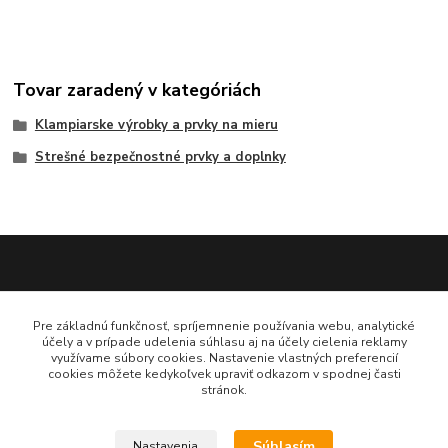
Tovar zaradený v kategóriách
Klampiarske výrobky a prvky na mieru
Strešné bezpečnostné prvky a doplnky
Katarína Bučuričová
Pre základnú funkčnosť, spríjemnenie používania webu, analytické
0948 484 313
účely a v prípade udelenia súhlasu aj na účely cielenia reklamy
Po-Pia 7:30-16:00 hod
využívame súbory cookies. Nastavenie vlastných preferencií
cookies môžete kedykoľvek upraviť odkazom v spodnej časti
stránok.
doplnkykstrecham@gmail.com
Súhlasím
Nastavenia