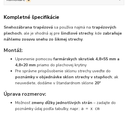
Kompletné špecifikácie
Snehozábrana trapézová
sa používa najmä na
trapézových
plechoch
, ale je vhodná aj pre
šindlové strechy
, kde
zabraňuje
náhlemu zosuvu snehu zo šikmej strechy
.
Montáž:
Upevnenie pomocou
farmárskych skrutiek 4,8×55 mm a
4,8×20 mm
priamo do plechovej krytiny
Pre správne prispôsobenie sklonu strechy uveďte do
poznámky v objednávke sklon strechy v stupňoch
; ak
neuvediete, dodáme v štandardnom sklone
20°
Úprava rozmerov:
Možnosť
zmeny dĺžky jednotlivých strán
– zadajte do
poznámky údaj podľa tabuľky, napr.:
a = x cm