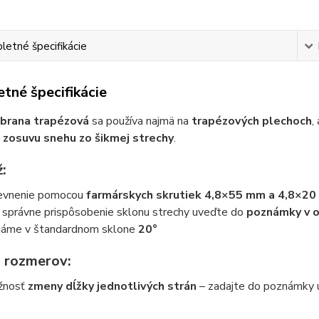
etné špecifikácie
tné špecifikácie
brana trapézová
sa používa najmä na
trapézových plechoch
,
zosuvu snehu zo šikmej strechy
.
:
vnenie pomocou
farmárskych skrutiek 4,8×55 mm a 4,8×2
 správne prispôsobenie sklonu strechy uveďte do
poznámky v o
áme v štandardnom sklone
20°
 rozmerov:
žnosť
zmeny dĺžky jednotlivých strán
– zadajte do poznámky úd