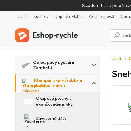
Skladom tisíce položiek
O nás
Kontakty
Doprava, Platba
Ako nakupovať
Obch
Úvod
K
Odkvapový systém
Zambelli
Sneh
Klampiarske výrobky a
prvky na mieru
Okapové plechy a
ukončovacie prvky
Záveterné lišty