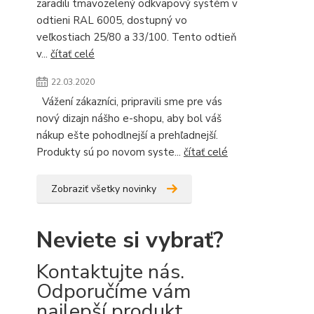
zaradili tmavozelený odkvapový systém v
odtieni RAL 6005, dostupný vo
veľkostiach 25/80 a 33/100. Tento odtieň
v...
čítať celé
22.03.2020
Vážení zákazníci, pripravili sme pre vás
nový dizajn nášho e-shopu, aby bol váš
nákup ešte pohodlnejší a prehľadnejší.
Produkty sú po novom syste...
čítať celé
Zobraziť všetky novinky
Neviete si vybrať?
Kontaktujte nás.
Odporučíme vám
najlepší produkt