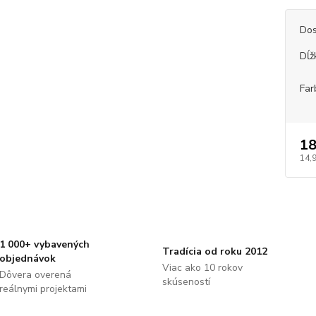
Dos
Dĺž
Far
18
14,
1 000+ vybavených
Tradícia od roku 2012
objednávok
Viac ako 10 rokov
Dôvera overená
skúseností
reálnymi projektami