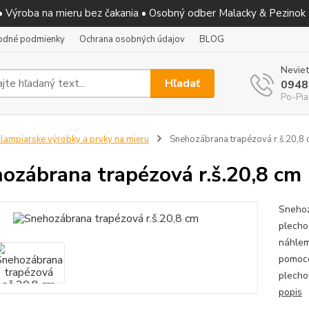
 • Výroba na mieru bez čakania • Osobný odber Malacky & Pezinok
odné podmienky
Ochrana osobných údajov
BLOG
Neviet
Hľadať
0948
Po-Pia
lampiarske výrobky a prvky na mieru
Snehozábrana trapézová r.š.20,8
ozábrana trapézová r.š.20,8 cm
Snehoz
plecho
náhlem
pomoco
plecho
popis