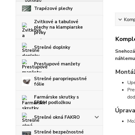
Trapézové plechy
Kompl
Zvitkové a tabuľové
plechy na klampiarske
prvky
Komple
Strešné doplnky
Snehozá
náhlemu 
Prestupové manžety
Montáž
Strešné paropriepustné
Upe
fólie
Pre
dod
Farmárske skrutky s
EPDM podložkou
Úprava
Strešné okná FAKRO
Mo
Strešné bezpečnostné