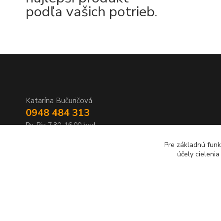
podľa vašich potrieb.
Katarína Bučuričová
0948 484 313
Po-Pia 7:30-16:00 hod
Pre základnú funk
doplnkykstrecham@gmail.com
účely cieleni