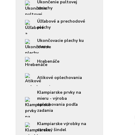
Ukončenie pultovej
strechy
Úžľabové a prechodové
plechy
Ukončovacie plechy ku
stene
Hrebenáče
Atikové oplechovania
Klampiarske prvky na
mieru - výroba
oplechovania podľa
zadania
Klampiarske výrobky na
strešný šindel