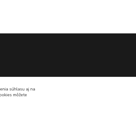
enia súhlasu aj na
cookies môžete
Vytvorené na
Eshop-rychlo.sk