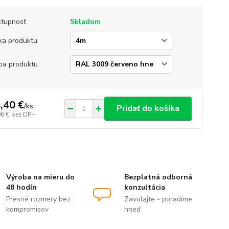
tupnosť
Skladom
ka produktu
ba produktu
,40 €
/
ks
Pridať do košíka
96 €
bez DPH
Výroba na mieru do
Bezplatná odborná
48 hodín
konzultácia
Presné rozmery bez
Zavolajte - poradíme
kompromisov
hneď