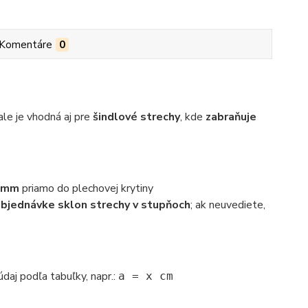
Komentáre
0
 ale je vhodná aj pre
šindlové strechy
, kde
zabraňuje
0 mm
priamo do plechovej krytiny
bjednávke sklon strechy v stupňoch
; ak neuvediete,
aj podľa tabuľky, napr.:
a = x cm