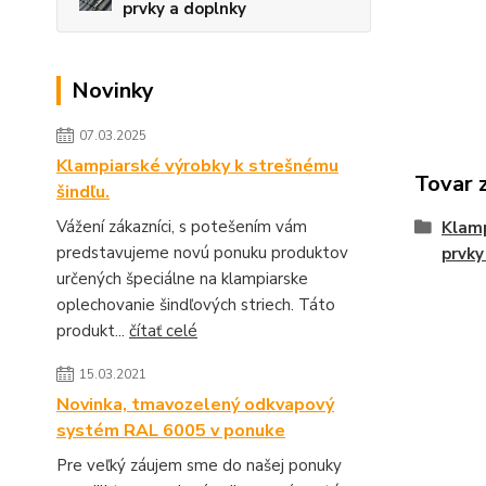
prvky a doplnky
Novinky
07.03.2025
Klampiarské výrobky k strešnému
Tovar 
šindľu.
Vážení zákazníci, s potešením vám
Klamp
predstavujeme novú ponuku produktov
prvky
určených špeciálne na klampiarske
oplechovanie šindľových striech. Táto
produkt...
čítať celé
15.03.2021
Novinka, tmavozelený odkvapový
systém RAL 6005 v ponuke
Pre veľký záujem sme do našej ponuky