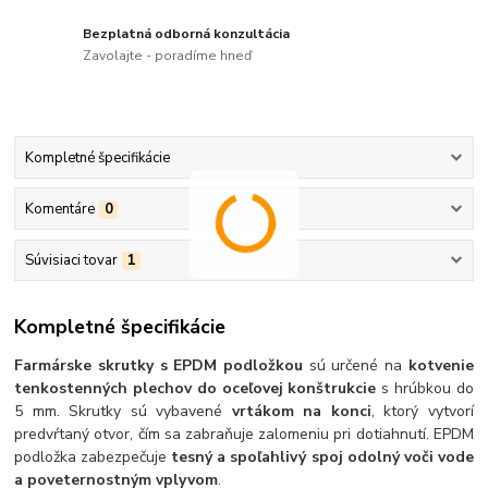
Bezplatná odborná konzultácia
Zavolajte - poradíme hneď
Kompletné špecifikácie
Komentáre
0
Súvisiaci tovar
1
Kompletné špecifikácie
Farmárske skrutky s EPDM podložkou
sú určené na
kotvenie
tenkostenných plechov do oceľovej konštrukcie
s hrúbkou do
5 mm. Skrutky sú vybavené
vrtákom na konci
, ktorý vytvorí
predvŕtaný otvor, čím sa zabraňuje zalomeniu pri dotiahnutí. EPDM
podložka zabezpečuje
tesný a spoľahlivý spoj odolný voči vode
a poveternostným vplyvom
.