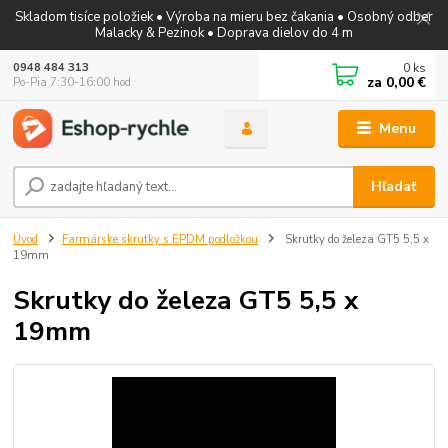
Skladom tisíce položiek • Výroba na mieru bez čakania • Osobný odber
Malacky & Pezinok • Doprava dielov do 4 m
0
ks
0948 484 313
za
0,00 €
Po-Pia 7:30-16:00 hod
Menu
Hľadať
Úvod
Farmárske skrutky s EPDM podložkou
Skrutky do železa GT5 5,5 x
19mm
Skrutky do železa GT5 5,5 x
19mm