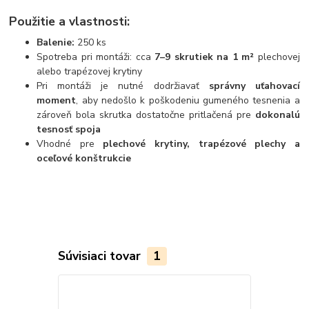
Použitie a vlastnosti:
Balenie:
250 ks
Spotreba pri montáži: cca
7–9 skrutiek na 1 m²
plechovej
alebo trapézovej krytiny
Pri montáži je nutné dodržiavať
správny uťahovací
moment
, aby nedošlo k poškodeniu gumeného tesnenia a
zároveň bola skrutka dostatočne pritlačená pre
dokonalú
tesnosť spoja
Vhodné pre
plechové krytiny, trapézové plechy a
oceľové konštrukcie
Súvisiaci tovar
1