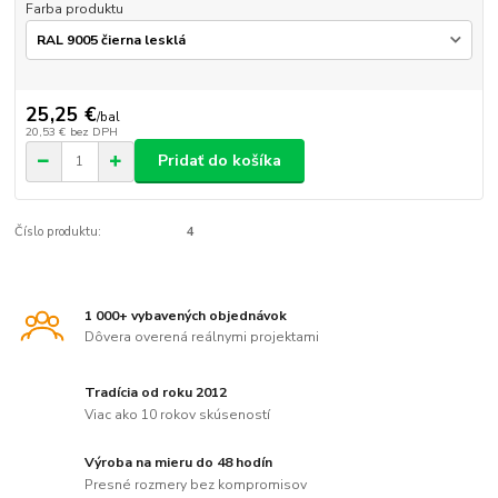
Farba produktu
25,25 €
/
bal
20,53 €
bez DPH
Pridať do košíka
Číslo produktu:
4
1 000+ vybavených objednávok
Dôvera overená reálnymi projektami
Tradícia od roku 2012
Viac ako 10 rokov skúseností
Výroba na mieru do 48 hodín
Presné rozmery bez kompromisov