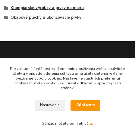
Klampiarske výrobky a prvky na mieru
Okapové plechy a ukončovacie prvky
Katarína Bučuričová
Pre základnú funkčnosť, spríjemnenie používania webu, analytické
0948 484 313
účely a v prípade udelenia súhlasu aj na účely cielenia reklamy
Po-Pia 7:30-16:00 hod
využívame súbory cookies. Nastavenie vlastných preferencií
cookies môžete kedykoľvek upraviť odkazom v spodnej časti
stránok.
doplnkykstrecham@gmail.com
Súhlasím
Nastavenia
Vytvorené na
Eshop-rychlo.sk
Súhlas môžete odmietnuť
tu
.
www.doplnkykstrecham.sk