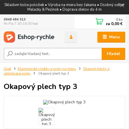
Skladom tisíce položiek • Výroba na mieru bez čakania • Osobný odber
Malacky & Pezinok • Doprava dielov do 4 m
0
ks
0948 484 313
za
0,00 €
Po-Pia 7:30-16:00 hod
Menu
Hľadať
Úvod
Klampiarske výrobky a prvky na mieru
Okapové plechy a
ukončovacie prvky
Okapový plech typ 3
Okapový plech typ 3