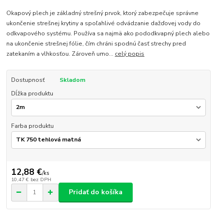
Okapový plech je základný strešný prvok, ktorý zabezpečuje správne
ukončenie strešnej krytiny a spoľahlivé odvádzanie dažďovej vody do
odkvapového systému. Používa sa najmä ako pododkvapný plech alebo
na ukončenie strešnej fólie, čím chráni spodnú časť strechy pred
zatekaním a vlhkosťou. Zároveň umo...
celý popis
Dostupnosť
Skladom
Dĺžka produktu
Farba produktu
12,88 €
/
ks
10,47 €
bez DPH
Pridať do košíka