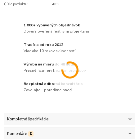
Číslo produktu:
403
1 000+ vybavených objednávok
Dôvera overená reálnymi projektami
Tradícia od roku 2012
Viac ako 10 rokov skúseností
Výroba na mieru do 48 hodín
Presné rozmery bez kompromisov
Bezplatná odborná konzultácia
Zavolajte - poradíme hneď
Kompletné špecifikácie
Komentáre
0