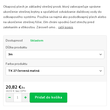
Okapový plech je základný strešný prvok, ktorý zabezpečuje správne
ukončenie strešnej krytiny a spoľahlivé odvádzanie dažďovej vody do
odkvapového systému. Používa sa najmä ako pododkvapný plech alebo
na ukončenie strešnej fólie, čím chráni spodnú časť strechy pred
zatekaním a vlhkosťou. Zároveň umo...
celý popis
Dostupnosť
Skladom
Dĺžka produktu
Farba produktu
20,82 €
/
ks
16,93 €
bez DPH
Pridať do košíka