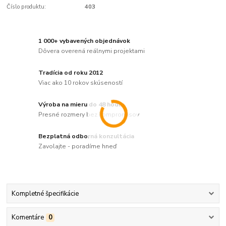
Číslo produktu:
403
1 000+ vybavených objednávok
Dôvera overená reálnymi projektami
Tradícia od roku 2012
Viac ako 10 rokov skúseností
Výroba na mieru do 48 hodín
Presné rozmery bez kompromisov
Bezplatná odborná konzultácia
Zavolajte - poradíme hneď
Kompletné špecifikácie
Komentáre
0