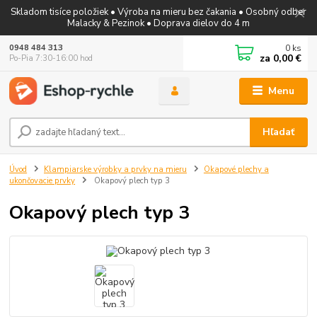
Skladom tisíce položiek • Výroba na mieru bez čakania • Osobný odber
Malacky & Pezinok • Doprava dielov do 4 m
0
ks
0948 484 313
za
0,00 €
Po-Pia 7:30-16:00 hod
Menu
Hľadať
Úvod
Klampiarske výrobky a prvky na mieru
Okapové plechy a
ukončovacie prvky
Okapový plech typ 3
Okapový plech typ 3