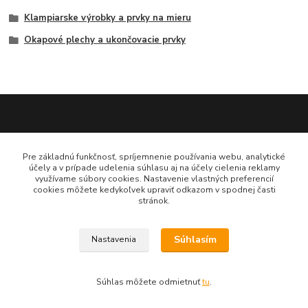
Klampiarske výrobky a prvky na mieru
Okapové plechy a ukončovacie prvky
Katarína Bučuričová
Pre základnú funkčnosť, spríjemnenie používania webu, analytické
0948 484 313
účely a v prípade udelenia súhlasu aj na účely cielenia reklamy
Po-Pia 7:30-16:00 hod
využívame súbory cookies. Nastavenie vlastných preferencií
cookies môžete kedykoľvek upraviť odkazom v spodnej časti
stránok.
doplnkykstrecham@gmail.com
Súhlasím
Nastavenia
Vytvorené na
Eshop-rychlo.sk
Súhlas môžete odmietnuť
tu
.
www.doplnkykstrecham.sk