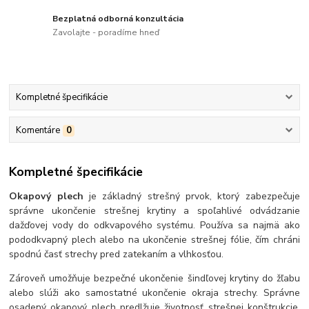
Bezplatná odborná konzultácia
Zavolajte - poradíme hneď
Kompletné špecifikácie
Komentáre
0
Kompletné špecifikácie
Okapový plech
je základný strešný prvok, ktorý zabezpečuje
správne ukončenie strešnej krytiny a spoľahlivé odvádzanie
dažďovej vody do odkvapového systému. Používa sa najmä ako
pododkvapný plech alebo na ukončenie strešnej fólie, čím chráni
spodnú časť strechy pred zatekaním a vlhkosťou.
Zároveň umožňuje bezpečné ukončenie šindľovej krytiny do žľabu
alebo slúži ako samostatné ukončenie okraja strechy. Správne
osadený okapový plech predlžuje životnosť strešnej konštrukcie,