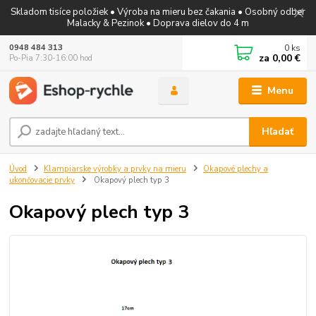
Skladom tisíce položiek • Výroba na mieru bez čakania • Osobný odber
Malacky & Pezinok • Doprava dielov do 4 m
0
ks
0948 484 313
za
0,00 €
Po-Pia 7:30-16:00 hod
Menu
Hľadať
Úvod
Klampiarske výrobky a prvky na mieru
Okapové plechy a
ukončovacie prvky
Okapový plech typ 3
Okapový plech typ 3