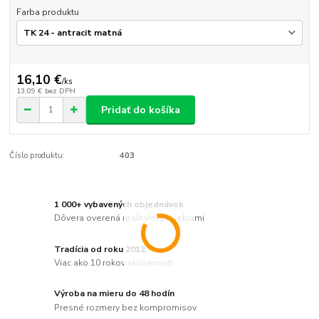
Farba produktu
16,10 €
/
ks
13,09 €
bez DPH
Pridať do košíka
Číslo produktu:
403
1 000+ vybavených objednávok
Dôvera overená reálnymi projektami
Tradícia od roku 2012
Viac ako 10 rokov skúseností
Výroba na mieru do 48 hodín
Presné rozmery bez kompromisov