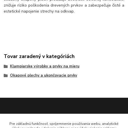
znižuje riziko poškodenia drevených prvkov a zabezpečuje čisté a
estetické napojenie strechy na odkvap.
Tovar zaradený v kategóriách
Klampiarske výrobky a prvky na mieru
Okapové plechy a ukončovacie prvky
Katarína Bučuričová
Pre základnú funkčnosť, spríjemnenie používania webu, analytické
0948 484 313