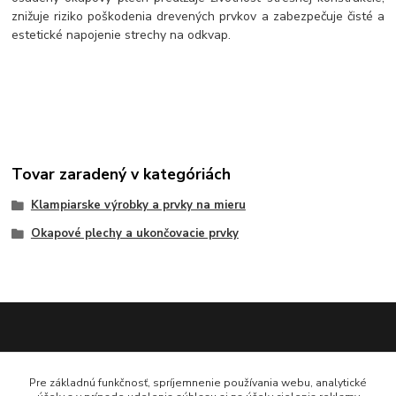
znižuje riziko poškodenia drevených prvkov a zabezpečuje čisté a
estetické napojenie strechy na odkvap.
Tovar zaradený v kategóriách
Klampiarske výrobky a prvky na mieru
Okapové plechy a ukončovacie prvky
Katarína Bučuričová
Pre základnú funkčnosť, spríjemnenie používania webu, analytické
0948 484 313