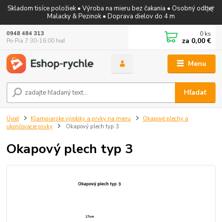
Skladom tisíce položiek • Výroba na mieru bez čakania • Osobný odber
Malacky & Pezinok • Doprava dielov do 4 m
0
ks
0948 484 313
za
0,00 €
Po-Pia 7:30-16:00 hod
Menu
Hľadať
Úvod
Klampiarske výrobky a prvky na mieru
Okapové plechy a
ukončovacie prvky
Okapový plech typ 3
Okapový plech typ 3