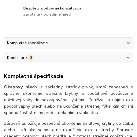
Bezplatná odborná konzultácia
Zavolajte - poradíme hneď
Kompletné špecifikácie
Komentáre
0
Kompletné špecifikácie
Okapový plech
je základný strešný prvok, ktorý zabezpečuje
správne ukončenie strešnej krytiny a spoľahlivé odvádzanie
dažďovej vody do odkvapového systému. Používa sa najmä ako
pododkvapný plech alebo na ukončenie strešnej fólie, čím chráni
spodnú časť strechy pred zatekaním a vlhkosťou.
Zároveň umožňuje bezpečné ukončenie šindľovej krytiny do žľabu
alebo slúži ako samostatné ukončenie okraja strechy. Správne
osadený okapový plech predlžuje životnosť strešnej konštrukcie,