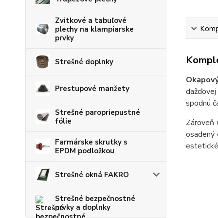
Zvitkové a tabuľové
Kompl
plechy na klampiarske
prvky
Komple
Strešné doplnky
Okapový
Prestupové manžety
dažďovej
spodnú ča
Strešné paropriepustné
fólie
Zároveň 
osadený o
Farmárske skrutky s
estetické
EPDM podložkou
Strešné okná FAKRO
Strešné bezpečnostné
prvky a doplnky