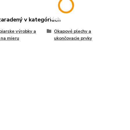
zaradený v kategóriách
iarske výrobky a
Okapové plechy a
 na mieru
ukončovacie prvky