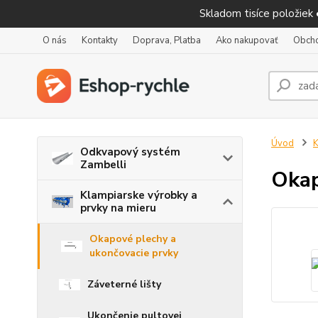
Skladom tisíce položiek
O nás
Kontakty
Doprava, Platba
Ako nakupovať
Obch
Úvod
K
Odkvapový systém
Zambelli
Okap
Klampiarske výrobky a
prvky na mieru
Okapové plechy a
ukončovacie prvky
Záveterné lišty
Ukončenie pultovej