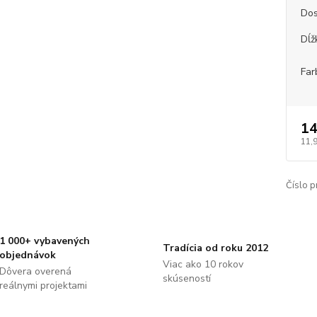
Dos
Dĺž
Far
14
11,
Číslo p
1 000+ vybavených
Tradícia od roku 2012
objednávok
Viac ako 10 rokov
Dôvera overená
skúseností
reálnymi projektami