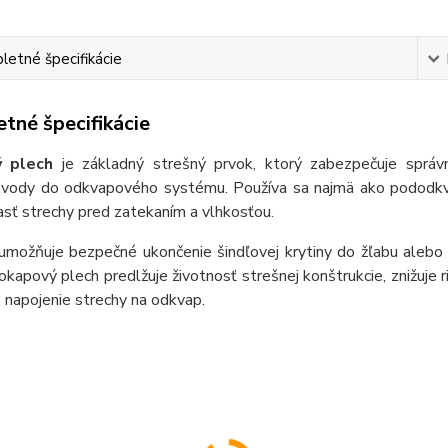
etné špecifikácie
tné špecifikácie
 plech
je základný strešný prvok, ktorý zabezpečuje správn
 vody do odkvapového systému. Používa sa najmä ako pododkvap
sť strechy pred zatekaním a vlhkosťou.
umožňuje bezpečné ukončenie šindľovej krytiny do žľabu alebo 
kapový plech predlžuje životnosť strešnej konštrukcie, znižuje 
 napojenie strechy na odkvap.