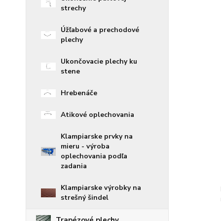
strechy
Úžľabové a prechodové
plechy
Ukončovacie plechy ku
stene
Hrebenáče
Atikové oplechovania
Klampiarske prvky na
mieru - výroba
oplechovania podľa
zadania
Klampiarske výrobky na
strešný šindel
Trapézové plechy