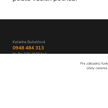
Katarína Bučuričová
0948 484 313
Po-Pia 7:30-16:00 hod
Pre základnú funk
doplnkykstrecham@gmail.com
účely cieleni