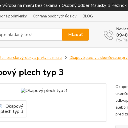
 • Výroba na mieru bez čakania • Osobný odber Malacky & Pezinok
odné podmienky
Ochrana osobných údajov
BLOG
Neviet
Hľadať
0948
Po-Pia
lampiarske výrobky a prvky na mieru
Okapové plechy a ukončovacie prv
ový plech typ 3
Okapov
ukonče
odkvap
alebo 
pred z