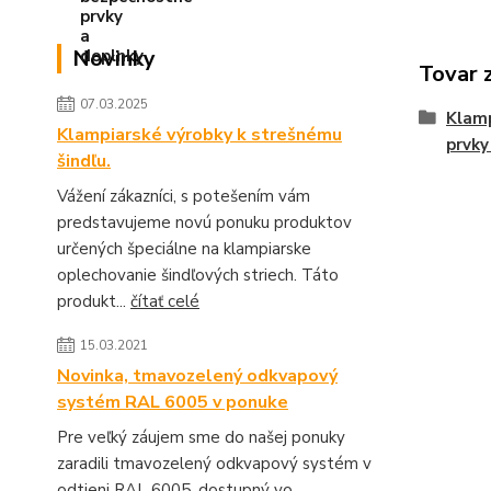
Novinky
Tovar 
07.03.2025
Klamp
Klampiarské výrobky k strešnému
prvky
šindľu.
Vážení zákazníci, s potešením vám
predstavujeme novú ponuku produktov
určených špeciálne na klampiarske
oplechovanie šindľových striech. Táto
produkt...
čítať celé
15.03.2021
Novinka, tmavozelený odkvapový
systém RAL 6005 v ponuke
Pre veľký záujem sme do našej ponuky
zaradili tmavozelený odkvapový systém v
odtieni RAL 6005, dostupný vo