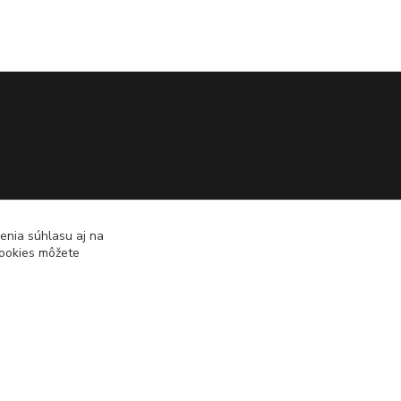
enia súhlasu aj na
cookies môžete
Vytvorené na
Eshop-rychlo.sk