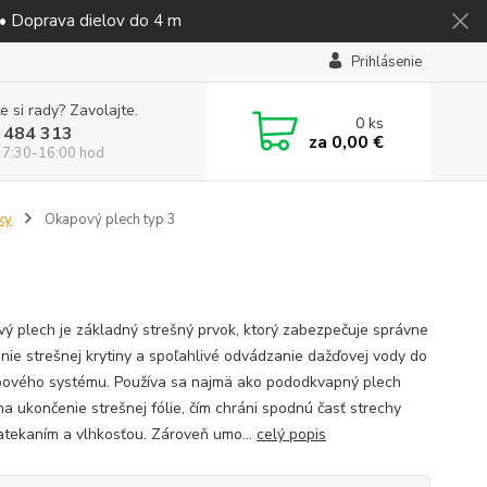
 • Doprava dielov do 4 m
Prihlásenie
e si rady? Zavolajte.
0
ks
 484 313
za
0,00 €
 7:30-16:00 hod
ky
Okapový plech typ 3
ý plech je základný strešný prvok, ktorý zabezpečuje správne
nie strešnej krytiny a spoľahlivé odvádzanie dažďovej vody do
ového systému. Používa sa najmä ako pododkvapný plech
na ukončenie strešnej fólie, čím chráni spodnú časť strechy
atekaním a vlhkosťou. Zároveň umo...
celý popis