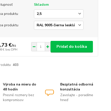
tupnosť
Skladom
ka produktu
ba produktu
,73 €
/
ks
Pridať do košíka
98 €
bez DPH
roduktu:
403
Výroba na mieru do
Bezplatná odborná
48 hodín
konzultácia
Presné rozmery bez
Zavolajte - poradíme
kompromisov
hneď