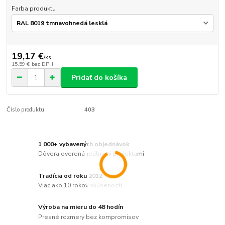
Farba produktu
19,17 €
/
ks
15,59 €
bez DPH
Pridať do košíka
Číslo produktu:
403
1 000+ vybavených objednávok
Dôvera overená reálnymi projektami
Tradícia od roku 2012
Viac ako 10 rokov skúseností
Výroba na mieru do 48 hodín
Presné rozmery bez kompromisov