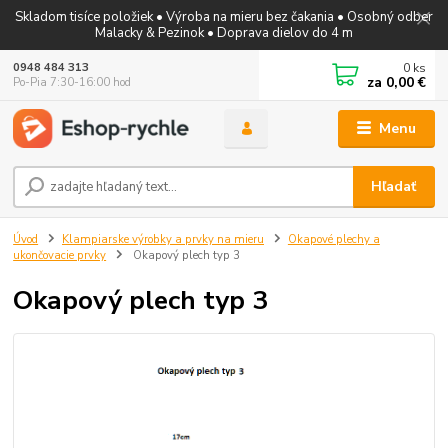
Skladom tisíce položiek • Výroba na mieru bez čakania • Osobný odber
Malacky & Pezinok • Doprava dielov do 4 m
0
ks
0948 484 313
za
0,00 €
Po-Pia 7:30-16:00 hod
Menu
Hľadať
Úvod
Klampiarske výrobky a prvky na mieru
Okapové plechy a
ukončovacie prvky
Okapový plech typ 3
Okapový plech typ 3