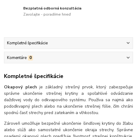
Bezplatná odborná konzultácia
Zavolajte - poradíme hneď
Kompletné špecifikácie
Komentáre
0
Kompletné špecifikácie
Okapový plech
je základný strešný prvok, ktorý zabezpečuje
správne ukončenie strešnej krytiny a spoľahlivé odvádzanie
dažďovej vody do odkvapového systému. Používa sa najmä ako
pododkvapný plech alebo na ukončenie strešnej fólie, čím chráni
spodnú časť strechy pred zatekaním a vlhkosťou.
Zároveň umožňuje bezpečné ukončenie šindľovej krytiny do žľabu
alebo slúži ako samostatné ukončenie okraja strechy. Správne
osadený okapový plech predlžuje životnosť strešnej konštrukcie,