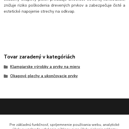
znižuje riziko poškodenia drevených prvkov a zabezpečuje čisté a
estetické napojenie strechy na odkvap.
Tovar zaradený v kategóriách
Klampiarske výrobky a prvky na mieru
Okapové plechy a ukončovacie prvky
Katarína Bučuričová
Pre základnú funkčnosť, spríjemnenie používania webu, analytické
0948 484 313