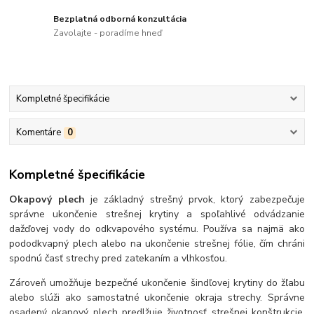
Bezplatná odborná konzultácia
Zavolajte - poradíme hneď
Kompletné špecifikácie
Komentáre
0
Kompletné špecifikácie
Okapový plech
je základný strešný prvok, ktorý zabezpečuje
správne ukončenie strešnej krytiny a spoľahlivé odvádzanie
dažďovej vody do odkvapového systému. Používa sa najmä ako
pododkvapný plech alebo na ukončenie strešnej fólie, čím chráni
spodnú časť strechy pred zatekaním a vlhkosťou.
Zároveň umožňuje bezpečné ukončenie šindľovej krytiny do žľabu
alebo slúži ako samostatné ukončenie okraja strechy. Správne
osadený okapový plech predlžuje životnosť strešnej konštrukcie,