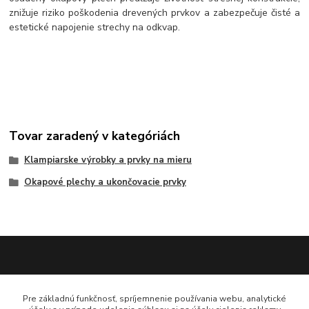
znižuje riziko poškodenia drevených prvkov a zabezpečuje čisté a
estetické napojenie strechy na odkvap.
Tovar zaradený v kategóriách
Klampiarske výrobky a prvky na mieru
Okapové plechy a ukončovacie prvky
Katarína Bučuričová
Pre základnú funkčnosť, spríjemnenie používania webu, analytické
0948 484 313