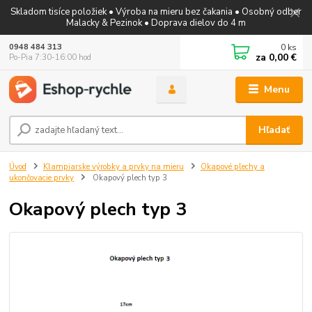
Skladom tisíce položiek • Výroba na mieru bez čakania • Osobný odber
Malacky & Pezinok • Doprava dielov do 4 m
0
ks
0948 484 313
za
0,00 €
Po-Pia 7:30-16:00 hod
Menu
Hľadať
Úvod
Klampiarske výrobky a prvky na mieru
Okapové plechy a
ukončovacie prvky
Okapový plech typ 3
Okapový plech typ 3