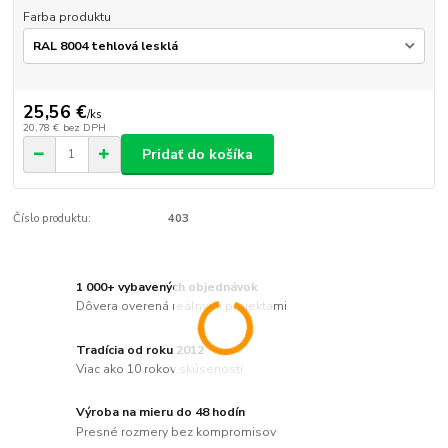
Farba produktu
25,56 €
/
ks
20,78 €
bez DPH
Pridať do košíka
Číslo produktu:
403
1 000+ vybavených objednávok
Dôvera overená reálnymi projektami
Tradícia od roku 2012
Viac ako 10 rokov skúseností
Výroba na mieru do 48 hodín
Presné rozmery bez kompromisov