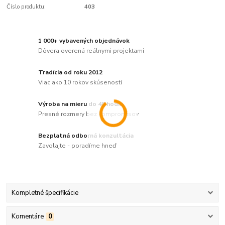
Číslo produktu:
403
1 000+ vybavených objednávok
Dôvera overená reálnymi projektami
Tradícia od roku 2012
Viac ako 10 rokov skúseností
Výroba na mieru do 48 hodín
Presné rozmery bez kompromisov
Bezplatná odborná konzultácia
Zavolajte - poradíme hneď
Kompletné špecifikácie
Komentáre
0