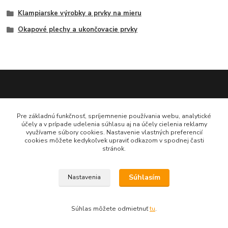
Klampiarske výrobky a prvky na mieru
Okapové plechy a ukončovacie prvky
Katarína Bučuričová
Pre základnú funkčnosť, spríjemnenie používania webu, analytické
0948 484 313
účely a v prípade udelenia súhlasu aj na účely cielenia reklamy
Po-Pia 7:30-16:00 hod
využívame súbory cookies. Nastavenie vlastných preferencií
cookies môžete kedykoľvek upraviť odkazom v spodnej časti
stránok.
doplnkykstrecham@gmail.com
Súhlasím
Nastavenia
Vytvorené na
Eshop-rychlo.sk
Súhlas môžete odmietnuť
tu
.
www.doplnkykstrecham.sk