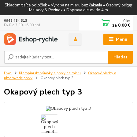
Skladom tisíce položiek • Výroba na mieru bez čakania • Osobný odber
Malacky & Pezinok • Doprava dielov do 4 m
0
ks
0948 484 313
za
0,00 €
Po-Pia 7:30-16:00 hod
Menu
Hľadať
Úvod
Klampiarske výrobky a prvky na mieru
Okapové plechy a
ukončovacie prvky
Okapový plech typ 3
Okapový plech typ 3