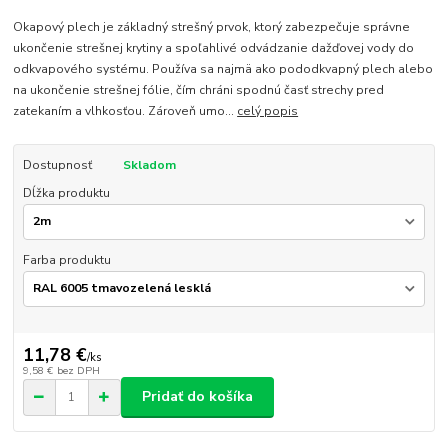
Okapový plech je základný strešný prvok, ktorý zabezpečuje správne
ukončenie strešnej krytiny a spoľahlivé odvádzanie dažďovej vody do
odkvapového systému. Používa sa najmä ako pododkvapný plech alebo
na ukončenie strešnej fólie, čím chráni spodnú časť strechy pred
zatekaním a vlhkosťou. Zároveň umo...
celý popis
Dostupnosť
Skladom
Dĺžka produktu
Farba produktu
11,78 €
/
ks
9,58 €
bez DPH
Pridať do košíka