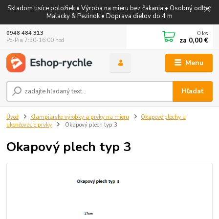
Skladom tisíce položiek • Výroba na mieru bez čakania • Osobný odber
Malacky & Pezinok • Doprava dielov do 4 m
0
ks
0948 484 313
za
0,00 €
Po-Pia 7:30-16:00 hod
Menu
Hľadať
Úvod
Klampiarske výrobky a prvky na mieru
Okapové plechy a
ukončovacie prvky
Okapový plech typ 3
Okapový plech typ 3