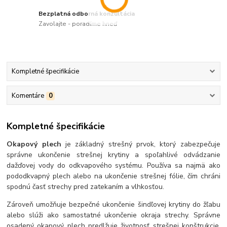
Bezplatná odborná konzultácia
Zavolajte - poradíme hneď
Kompletné špecifikácie
Komentáre
0
Kompletné špecifikácie
Okapový plech
je základný strešný prvok, ktorý zabezpečuje
správne ukončenie strešnej krytiny a spoľahlivé odvádzanie
dažďovej vody do odkvapového systému. Používa sa najmä ako
pododkvapný plech alebo na ukončenie strešnej fólie, čím chráni
spodnú časť strechy pred zatekaním a vlhkosťou.
Zároveň umožňuje bezpečné ukončenie šindľovej krytiny do žľabu
alebo slúži ako samostatné ukončenie okraja strechy. Správne
osadený okapový plech predlžuje životnosť strešnej konštrukcie,