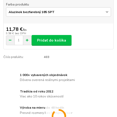
Farba produktu
11,78 €
/
ks
9,58 €
bez DPH
Pridať do košíka
Číslo produktu:
403
1 000+ vybavených objednávok
Dôvera overená reálnymi projektami
Tradícia od roku 2012
Viac ako 10 rokov skúseností
Výroba na mieru do 48 hodín
Presné rozmery bez kompromisov