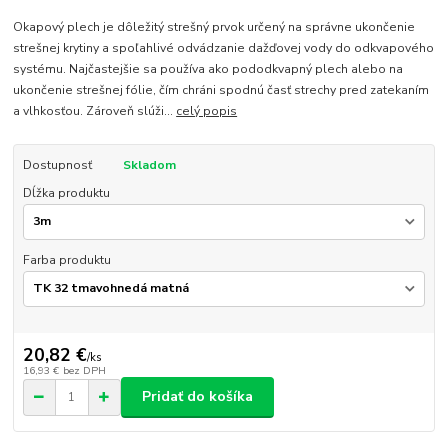
Okapový plech je dôležitý strešný prvok určený na správne ukončenie
strešnej krytiny a spoľahlivé odvádzanie dažďovej vody do odkvapového
systému. Najčastejšie sa používa ako pododkvapný plech alebo na
ukončenie strešnej fólie, čím chráni spodnú časť strechy pred zatekaním
a vlhkosťou. Zároveň slúži...
celý popis
Dostupnosť
Skladom
Dĺžka produktu
Farba produktu
20,82 €
/
ks
16,93 €
bez DPH
Pridať do košíka