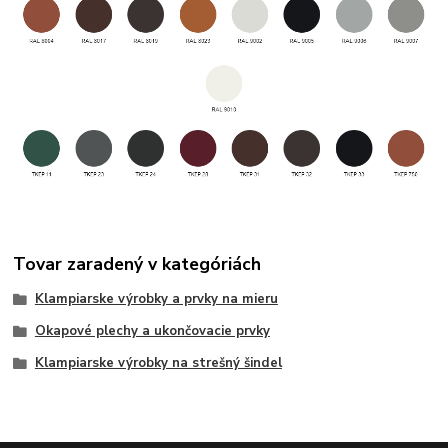
Tovar zaradený v kategóriách
Klampiarske výrobky a prvky na mieru
Okapové plechy a ukončovacie prvky
Klampiarske výrobky na strešný šindel