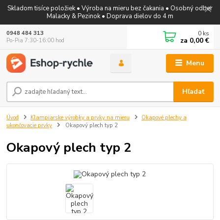
Skladom tisíce položiek • Výroba na mieru bez čakania • Osobný odber
Malacky & Pezinok • Doprava dielov do 4 m
0
ks
0948 484 313
za
0,00 €
Po-Pia 7:30-16:00 hod
Menu
Hľadať
Úvod
Klampiarske výrobky a prvky na mieru
Okapové plechy a
ukončovacie prvky
Okapový plech typ 2
Okapový plech typ 2