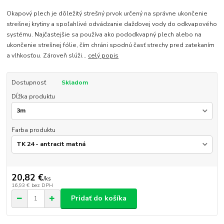
Okapový plech je dôležitý strešný prvok určený na správne ukončenie
strešnej krytiny a spoľahlivé odvádzanie dažďovej vody do odkvapového
systému. Najčastejšie sa používa ako pododkvapný plech alebo na
ukončenie strešnej fólie, čím chráni spodnú časť strechy pred zatekaním
a vlhkosťou. Zároveň slúži...
celý popis
Dostupnosť
Skladom
Dĺžka produktu
Farba produktu
20,82 €
/
ks
16,93 €
bez DPH
Pridať do košíka