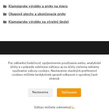
Klampiarske výrobky a prvky na mieru
Okapové plechy a ukončovacie prvky
Klampiarske výrobky na strešný šindel
Katarína Bučuričová
Pre základnú funkčnosť, spríjemnenie používania webu, analytické
0948 484 313
účely a v prípade udelenia súhlasu aj na účely cielenia reklamy
Po-Pia 7:30-16:00 hod
využívame súbory cookies. Nastavenie vlastných preferencií
cookies môžete kedykoľvek upraviť odkazom v spodnej časti
stránok.
doplnkykstrecham@gmail.com
Súhlasím
Nastavenia
Vytvorené na
Eshop-rychlo.sk
Súhlas môžete odmietnuť
tu
.