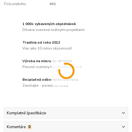
Číslo produktu:
402
1 000+ vybavených objednávok
Dôvera overená reálnymi projektami
Tradícia od roku 2012
Viac ako 10 rokov skúseností
Výroba na mieru do 48 hodín
Presné rozmery bez kompromisov
Bezplatná odborná konzultácia
Zavolajte - poradíme hneď
Kompletné špecifikácie
Komentáre
0