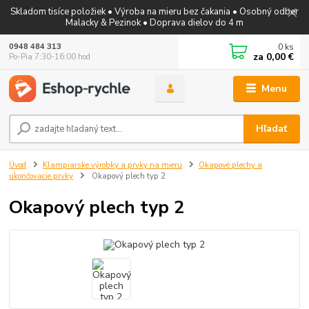
Skladom tisíce položiek • Výroba na mieru bez čakania • Osobný odber
Malacky & Pezinok • Doprava dielov do 4 m
0
ks
0948 484 313
za
0,00 €
Po-Pia 7:30-16:00 hod
Menu
Hľadať
Úvod
Klampiarske výrobky a prvky na mieru
Okapové plechy a
ukončovacie prvky
Okapový plech typ 2
Okapový plech typ 2