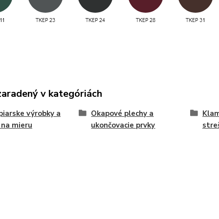
zaradený v kategóriách
iarske výrobky a
Okapové plechy a
Klam
 na mieru
ukončovacie prvky
stre