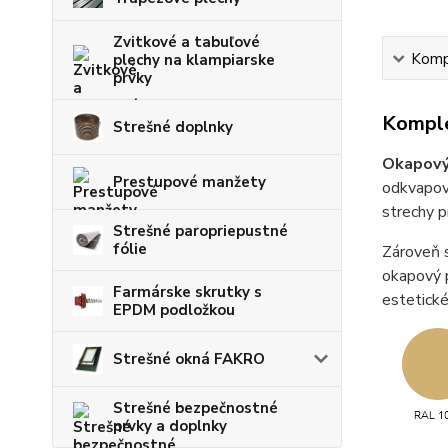
Zvitkové a tabuľové
Kompl
plechy na klampiarske
prvky
Komple
Strešné doplnky
Okapový
Prestupové manžety
odkvapové
strechy p
Strešné paropriepustné
fólie
Zároveň s
okapový p
Farmárske skrutky s
estetické
EPDM podložkou
Strešné okná FAKRO
Strešné bezpečnostné
prvky a doplnky