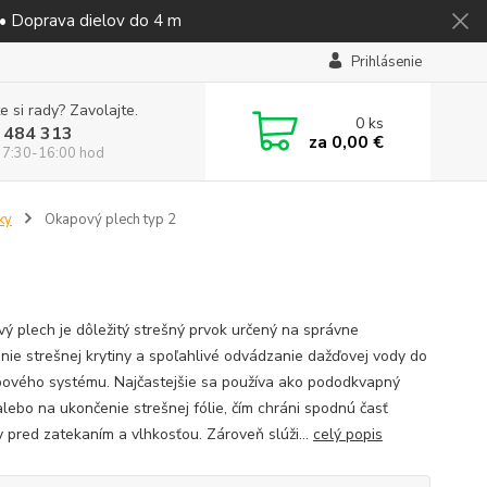
 • Doprava dielov do 4 m
Prihlásenie
e si rady? Zavolajte.
0
ks
 484 313
za
0,00 €
 7:30-16:00 hod
ky
Okapový plech typ 2
ý plech je dôležitý strešný prvok určený na správne
nie strešnej krytiny a spoľahlivé odvádzanie dažďovej vody do
ového systému. Najčastejšie sa používa ako pododkvapný
alebo na ukončenie strešnej fólie, čím chráni spodnú časť
y pred zatekaním a vlhkosťou. Zároveň slúži...
celý popis