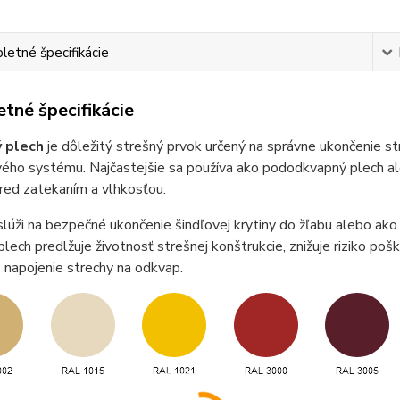
etné špecifikácie
tné špecifikácie
 plech
je dôležitý strešný prvok určený na správne ukončenie st
ho systému. Najčastejšie sa používa ako pododkvapný plech aleb
red zatekaním a vlhkosťou.
lúži na bezpečné ukončenie šindľovej krytiny do žľabu alebo ak
lech predlžuje životnosť strešnej konštrukcie, znižuje riziko po
 napojenie strechy na odkvap.