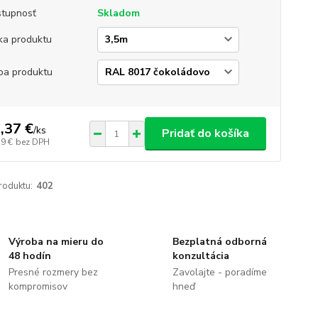
tupnosť
Skladom
ka produktu
ba produktu
,37 €
/
ks
Pridať do košíka
19 €
bez DPH
roduktu:
402
Výroba na mieru do
Bezplatná odborná
48 hodín
konzultácia
Presné rozmery bez
Zavolajte - poradíme
kompromisov
hneď