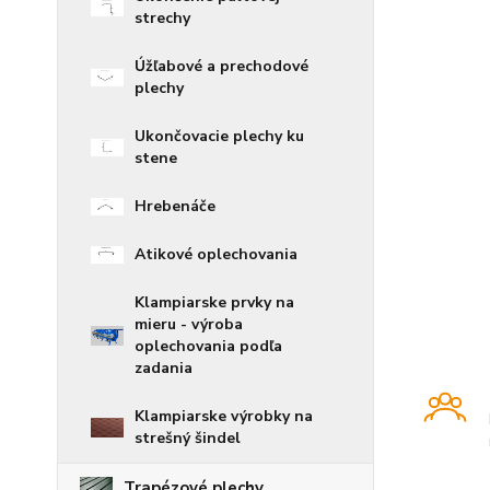
strechy
Úžľabové a prechodové
plechy
Ukončovacie plechy ku
stene
Hrebenáče
Atikové oplechovania
Klampiarske prvky na
mieru - výroba
oplechovania podľa
zadania
Klampiarske výrobky na
strešný šindel
Trapézové plechy