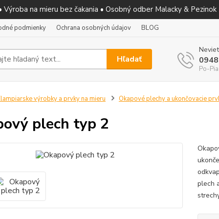
 • Výroba na mieru bez čakania • Osobný odber Malacky & Pezinok
odné podmienky
Ochrana osobných údajov
BLOG
Neviet
Hľadať
0948
Po-Pia
lampiarske výrobky a prvky na mieru
Okapové plechy a ukončovacie prv
ový plech typ 2
Okapov
ukonče
odkvap
plech 
strech