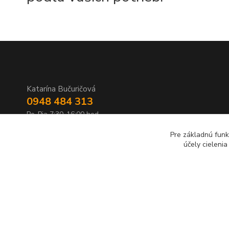
Katarína Bučuričová
0948 484 313
Po-Pia 7:30-16:00 hod
Pre základnú funk
doplnkykstrecham@gmail.com
účely cieleni