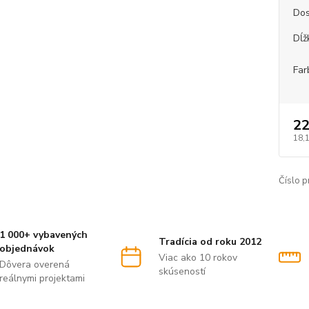
Dos
Dĺž
Far
22
18,
Číslo p
1 000+ vybavených
Tradícia od roku 2012
objednávok
Viac ako 10 rokov
Dôvera overená
skúseností
reálnymi projektami