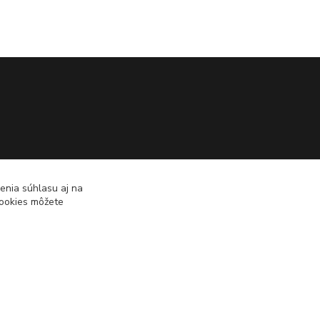
enia súhlasu aj na
cookies môžete
Vytvorené na
Eshop-rychlo.sk