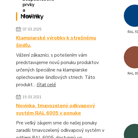
Novinky
07.03.2025
Klampiarské výrobky k strešnému
šindľu.
Vážení zákazníci, s potešením vám
predstavujeme novú ponuku produktov
určených špeciálne na klampiarske
oplechovanie šindľových striech. Táto
produkt...
čítať celé
15.03.2021
Novinka, tmavozelený odkvapový
systém RAL 6005 v ponuke
Pre veľký záujem sme do našej ponuky
zaradili tmavozelený odkvapový systém v
odtieni RAL 6005, dostupný vo