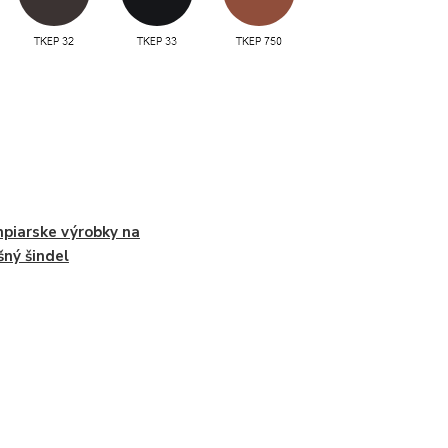
piarske výrobky na
šný šindel