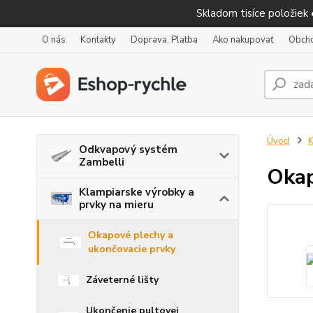
Skladom tisíce položiek
O nás
Kontakty
Doprava, Platba
Ako nakupovať
Obch
Úvod
K
Odkvapový systém
Zambelli
Okap
Klampiarske výrobky a
prvky na mieru
Okapové plechy a
ukončovacie prvky
Záveterné lišty
Ukončenie pultovej