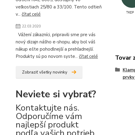
veľkostiach 25/80 a 33/100. Tento odtieň
v...
čítať celé
22.03.2020
Vážení zákazníci, pripravili sme pre vás
nový dizajn nášho e-shopu, aby bol váš
nákup ešte pohodlnejší a prehľadnejší.
Produkty sú po novom syste...
čítať celé
Tovar 
Klamp
Zobraziť všetky novinky
prvky
Neviete si vybrať?
Kontaktujte nás.
Odporučíme vám
najlepší produkt
podľa vašich potrieb.